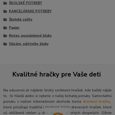
ŠKOLSKÉ POTREBY
KANCELÁRSKE POTREBY
Školské zošity
Papier
Notes, poznámkové bloky
Skicáre, náčrtníky, bloky
Kvalitné hračky pre Vaše deti
Na eduservis.sk nájdete široký sortiment hračiek, kde každý nájde
to, čo hľadá alebo si vyberie z našej bohatej ponuky. Samostatnú
ponuku v našom internetovom obchode tvoria
drevené hračky
,
ktoré prinášajú tradičné i moderné kúsky drevených hračiek, ktoré
sú obľúbené nielen u detí ale aj u mnohých dospelých. O
živte