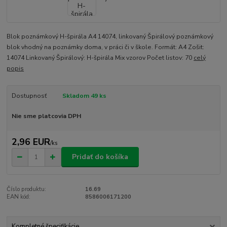
Blok poznámkový H-špirála A4 14074, linkovaný Špirálový poznámkový
blok vhodný na poznámky doma, v práci či v škole. Formát: A4 Zošit:
14074 Linkovaný Špirálový: H-špirála Mix vzorov Počet listov: 70
celý
popis
Dostupnosť
Skladom 49 ks
Nie sme platcovia DPH
2,96 EUR
/
ks
Pridať do košíka
Číslo produktu:
16.69
EAN kód:
8586006171200
Kompletné špecifikácie