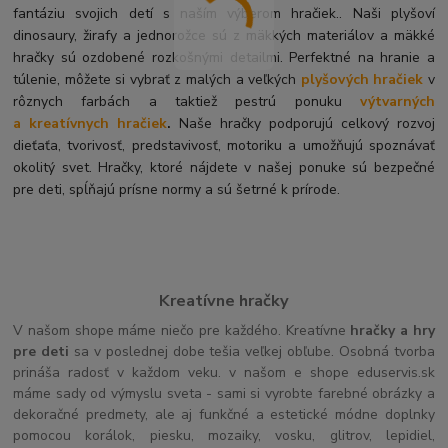
fantáziu svojich detí s naším výberom hračiek.. Naši plyšoví
dinosaury, žirafy a jednorožce sú z mäkkých materiálov a mäkké
hračky sú ozdobené rozkošnými detailmi. Perfektné na hranie a
túlenie, môžete si vybrať z malých a veľkých
plyšových hračiek
v
rôznych farbách a taktiež pestrú ponuku
výtvarných
a kreatívnych hračiek
.
Naše hračky podporujú celkový rozvoj
dieťaťa, tvorivosť, predstavivosť, motoriku a umožňujú spoznávať
okolitý svet. Hračky, ktoré nájdete v našej ponuke sú bezpečné
pre deti, spĺňajú prísne normy a sú šetrné k prírode.
Kreatívne hračky
V našom shope máme niečo pre každého. Kreatívne
hračky a hry
pre deti
sa v poslednej dobe tešia veľkej obľube. Osobná tvorba
prináša radosť v každom veku. v našom e shope eduservis.sk
máme sady od výmyslu sveta - sami si vyrobte farebné obrázky a
dekoračné predmety, ale aj funkčné a estetické módne doplnky
pomocou korálok, piesku, mozaiky, vosku, glitrov, lepidiel,