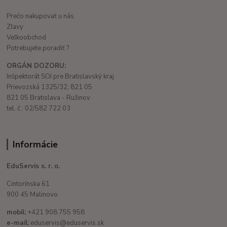
Prečo nakupovať u nás
Zľavy
Veľkoobchod
Potrebujete poradiť ?
ORGÁN DOZORU:
Inšpektorát SOI pre Bratislavský kraj
Prievozská 1325/32, 821 05
821 05 Bratislava - Ružinov
tel. č.: 02/582 722 03
Informácie
EduServis s. r. o.
Cintorínska 61
900 45 Malinovo
mobil:
+421 908 755 958
e-mail:
eduservis@eduservis.sk