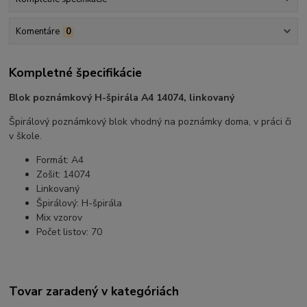
Komentáre
0
Kompletné špecifikácie
Blok poznámkový H-špirála A4 14074, linkovaný
Špirálový poznámkový blok vhodný na poznámky doma, v práci či
v škole.
Formát: A4
Zošit: 14074
Linkovaný
Špirálový: H-špirála
Mix vzorov
Počet listov: 70
Tovar zaradený v kategóriách