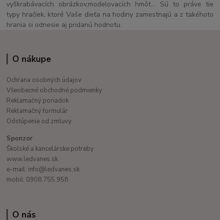
vyškrabávacích obrázkov,modelovacích hmôt... Sú to práve tie
typy hračiek, ktoré Vaše dieťa na hodiny zamestnajú a z takéhoto
hrania si odnesie aj pridanú hodnotu.
O nákupe
Ochrana osobných údajov
Všeobecné obchodné podmienky
Reklamačný poriadok
Reklamačný formulár
Odstúpenie od zmluvy
Sponzor
Školské a kancelárske potreby
www.ledvanes.sk
e-mail: info@ledvanes.sk
mobil: 0908 755 958
O nás