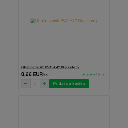
Obal na zošit PVC A4/10ks zelený
8,66 EUR
Skladom 16 bal
/
bal
Pridať do košíka