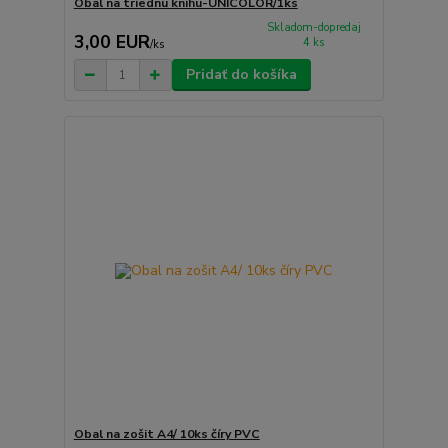
Obal na triednu knihu-UNICOLOR/1ks
Skladom-dopredaj
3,00 EUR
4 ks
/
ks
Pridať do košíka
Obal na zošit A4/ 10ks číry PVC