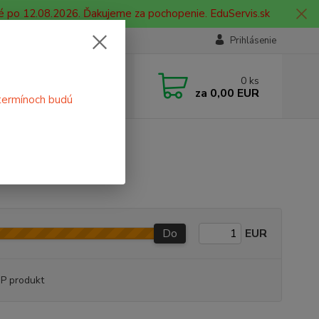
é po 12.08.2026. Ďakujeme za pochopenie. EduServis.sk
Prihlásenie
e si rady? Zavolajte.
0
ks
 908 755 958
za
0,00 EUR
termínoch budú
ia. od 9:00 hod. - 16:00 hod.
Do
EUR
P produkt