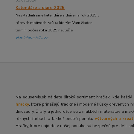
05.07.2024
Kalendáre a diáre 2025
Naskladnili sme kalendáre a diáre na rok 2025 v
rôznych motívoch, vďaka ktorým Vám žiaden
termín počas roka 2025 neutečie.
viac informácií .. >>
Na eduservis.sk nájdete široký sortiment hračiek, kde každ
hračky
, ktoré prinášajú tradičné i moderné kúsky drevených h
dinosaury, žirafy a jednorožce sú z mäkkých materiálov a mäk
rôznych farbách a taktiež pestrú ponuku
výtvarných a kreat
Hračky, ktoré nájdete v našej ponuke sú bezpečné pre deti, spĺ