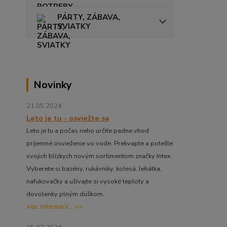
PÁRTY, ZÁBAVA,
SVIATKY
Novinky
21.05.2024
Leto je tu - osviežte sa
Leto je tu a počas neho určite padne vhod
príjemné osvieženie vo vode. Prekvapte a potešte
svojich blízkych novým sortimentom značky Intex.
Vyberete si bazény, rukávniky, kolesá, lehátka,
nafukovačky a užívajte si vysoké teploty a
dovolenky plným dúškom.
viac informácií .. >>