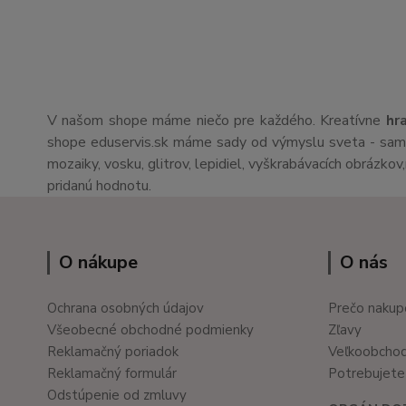
V našom shope máme niečo pre každého. Kreatívne
hr
shope eduservis.sk máme sady od výmyslu sveta - sami 
mozaiky, vosku, glitrov, lepidiel, vyškrabávacích obrázko
pridanú hodnotu.
O nákupe
O nás
Ochrana osobných údajov
Prečo nakup
Všeobecné obchodné podmienky
Zľavy
Reklamačný poriadok
Veľkoobcho
Reklamačný formulár
Potrebujete 
Odstúpenie od zmluvy