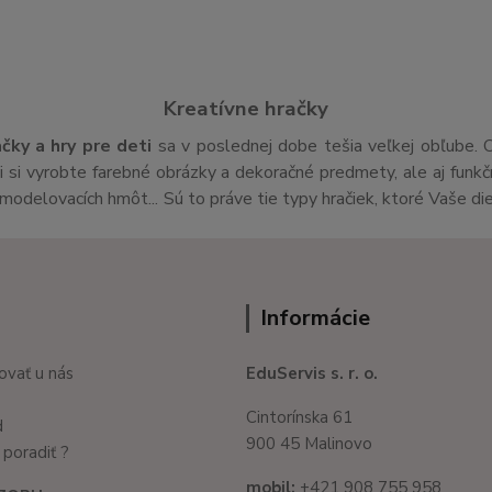
Kreatívne hračky
ačky a hry pre deti
sa v poslednej dobe tešia veľkej obľube. 
si vyrobte farebné obrázky a dekoračné predmety, ale aj funk
v,modelovacích hmôt... Sú to práve tie typy hračiek, ktoré Vaše di
Informácie
ovať u nás
EduServis s. r. o.
Cintorínska 61
d
900 45 Malinovo
poradiť ?
mobil:
+421 908 755 958