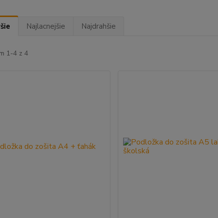
šie
Najlacnejšie
Najdrahšie
m 1-4 z 4