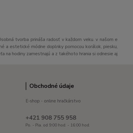
Osobná tvorba prináša radosť v každom veku. v našom e
čné a estetické módne doplnky pomocou korálok, piesku,
eťa na hodiny zamestnajú a z takéhoto hrania si odnesie aj
Obchodné údaje
E-shop - online hračkárstvo
+421 908 755 958
Po. - Pia. od 9:00 hod. - 16:00 hod.