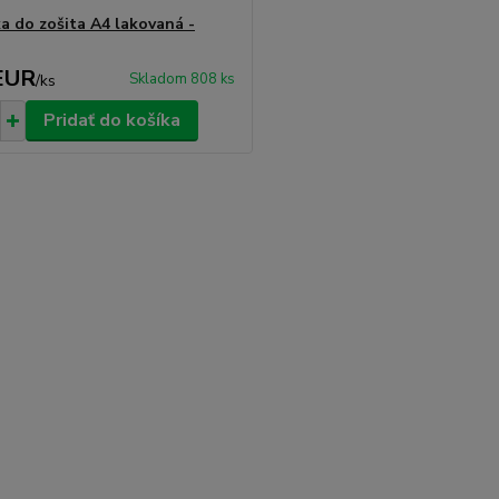
a do zošita A4 lakovaná -
EUR
Skladom 808 ks
/
ks
Pridať do košíka