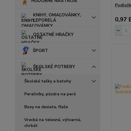
HUDOBNÉ NÁSTROJE
Podložk
KNIHY, OMAĽOVÁNKY,
0,97 
LEPORELÁ
OSTATNÉ HRAČKY
ŠPORT
ŠKOLSKÉ POTREBY
Školské tašky a batohy
Peračníky, púzdra na perá
Boxy na desiatu, fľaše
Vrecká na telesnú, výtvarnú,
chrbát