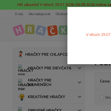
Milí zákazníci! V dňoch 29.07.2026-09.08.2026 máme z
O nás
Ako nakupovať
Obchodné podmienky
Ochrana oso
V dňoch 29.07
Úvod
HRAČKY PRE CHLAPCOV
Podl
HRAČKY PRE DIEVČATÁ
HRAČKY PRE
Cena:
NAJMENŠÍCH
KREATÍVNE HRAČKY
Skl
DREVENÉ HRAČKY