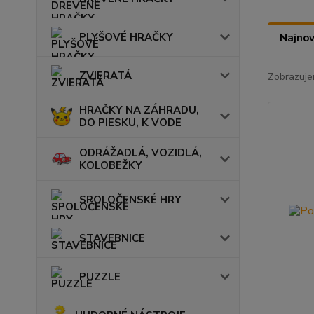
PLYŠOVÉ HRAČKY
Najnov
ZVIERATÁ
Zobrazuje
HRAČKY NA ZÁHRADU,
DO PIESKU, K VODE
ODRÁŽADLÁ, VOZIDLÁ,
KOLOBEŽKY
SPOLOČENSKÉ HRY
STAVEBNICE
PUZZLE