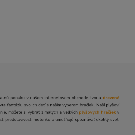
tatnú
ponuku v našom internetovom obchode tvoria
drevené
ivte fantáziu svojich detí s naším výberom hračiek.. Naši plyšoví
enie, môžete si vybrať z malých a veľkých
plyšových hračiek
v
sť, predstavivosť, motoriku a umožňujú spoznávať okolitý svet.