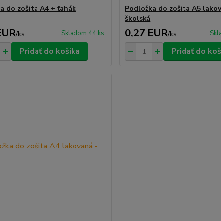
a do zošita A4 + ťahák
Podložka do zošita A5 lakov
školská
EUR
0,27 EUR
Skladom 44 ks
Skl
/
ks
/
ks
Pridať do košíka
Pridať do koš