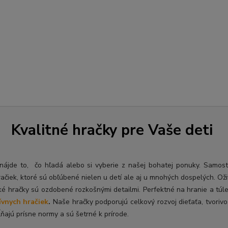
Kvalitné hračky pre Vaše deti
ý nájde to, čo hľadá alebo si vyberie z našej bohatej ponuky. Samos
račiek, ktoré sú obľúbené nielen u detí ale aj u mnohých dospelých. O
ž
ké hračky sú ozdobené rozkošnými detailmi. Perfektné na hranie a túl
ívnych hračiek
.
Naše hračky podporujú celkový rozvoj dieťaťa, tvorivo
ňajú prísne normy a sú šetrné k prírode.