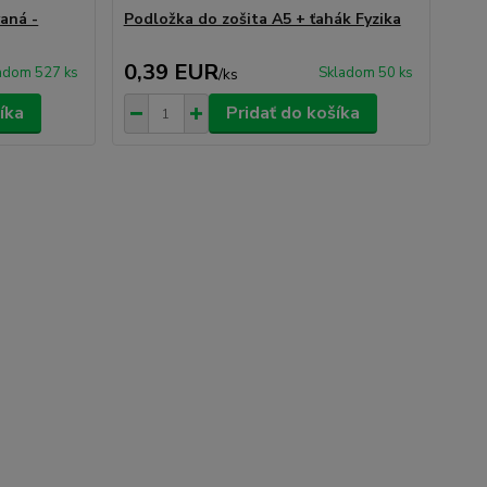
aná -
Podložka do zošita A5 + ťahák Fyzika
0,39 EUR
adom 527 ks
Skladom 50 ks
/
ks
íka
Pridať do košíka