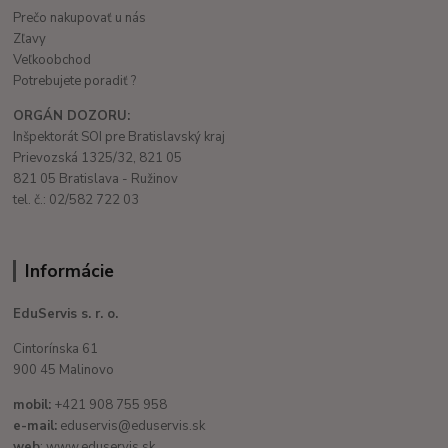
Prečo nakupovať u nás
Zľavy
Veľkoobchod
Potrebujete poradiť ?
ORGÁN DOZORU:
Inšpektorát SOI pre Bratislavský kraj
Prievozská 1325/32, 821 05
821 05 Bratislava - Ružinov
tel. č.: 02/582 722 03
Informácie
EduServis s. r. o.
Cintorínska 61
900 45 Malinovo
mobil:
+421 908 755 958
e-mail:
eduservis@eduservis.sk
web
: www.eduservis.sk