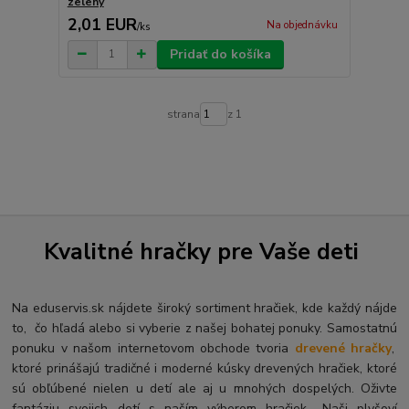
zelený
2,01 EUR
Na objednávku
/
ks
Pridať do košíka
strana
z 1
Kvalitné hračky pre Vaše deti
Na eduservis.sk nájdete široký sortiment hračiek, kde každý nájde
to, čo hľadá alebo si vyberie z našej bohatej ponuky. Samostatnú
ponuku v našom internetovom obchode tvoria
drevené hračky
,
ktoré prinášajú tradičné i moderné kúsky drevených hračiek, ktoré
sú obľúbené nielen u detí ale aj u mnohých dospelých. O
živte
fantáziu svojich detí s naším výberom hračiek.. Naši plyšoví