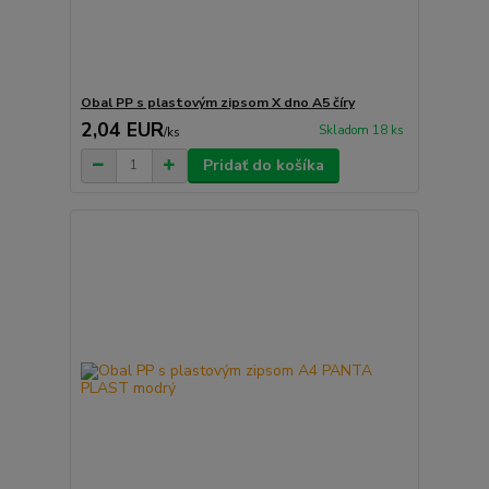
Obal PP s plastovým zipsom X dno A5 číry
2,04 EUR
Skladom 18 ks
/
ks
Pridať do košíka