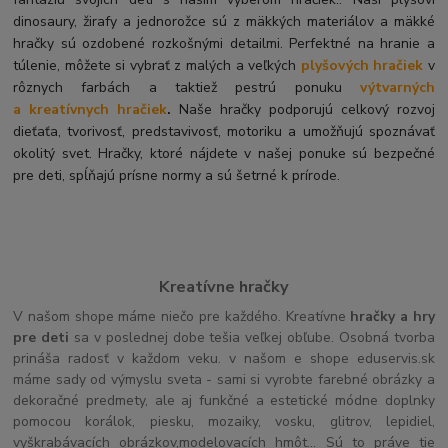
dinosaury, žirafy a jednorožce sú z mäkkých materiálov a mäkké
hračky sú ozdobené rozkošnými detailmi. Perfektné na hranie a
túlenie, môžete si vybrať z malých a veľkých
plyšových hračiek
v
rôznych farbách a taktiež pestrú ponuku
výtvarných
a kreatívnych hračiek
.
Naše hračky podporujú celkový rozvoj
dieťaťa, tvorivosť, predstavivosť, motoriku a umožňujú spoznávať
okolitý svet. Hračky, ktoré nájdete v našej ponuke sú bezpečné
pre deti, spĺňajú prísne normy a sú šetrné k prírode.
Kreatívne hračky
V našom shope máme niečo pre každého. Kreatívne
hračky a hry
pre deti
sa v poslednej dobe tešia veľkej obľube. Osobná tvorba
prináša radosť v každom veku. v našom e shope eduservis.sk
máme sady od výmyslu sveta - sami si vyrobte farebné obrázky a
dekoračné predmety, ale aj funkčné a estetické módne doplnky
pomocou korálok, piesku, mozaiky, vosku, glitrov, lepidiel,
vyškrabávacích obrázkov,modelovacích hmôt... Sú to práve tie