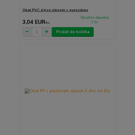
Obal PVC A4 so zipsom + eurozáves
Skladom-dopredaj
3,04 EUR
1 ks
/
ks
Pridať do košíka