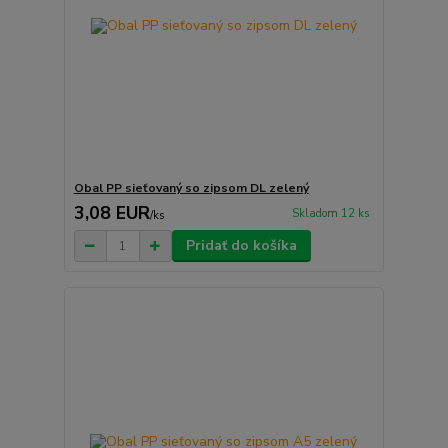
Obal PP sieťovaný so zipsom DL zelený
3,08 EUR
Skladom 12 ks
/
ks
Pridať do košíka