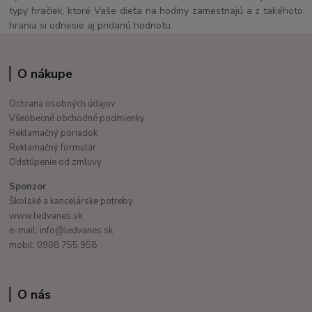
typy hračiek, ktoré Vaše dieťa na hodiny zamestnajú a z takéhoto
hrania si odnesie aj pridanú hodnotu.
O nákupe
Ochrana osobných údajov
Všeobecné obchodné podmienky
Reklamačný poriadok
Reklamačný formulár
Odstúpenie od zmluvy
Sponzor
Školské a kancelárske potreby
www.ledvanes.sk
e-mail: info@ledvanes.sk
mobil: 0908 755 958
O nás