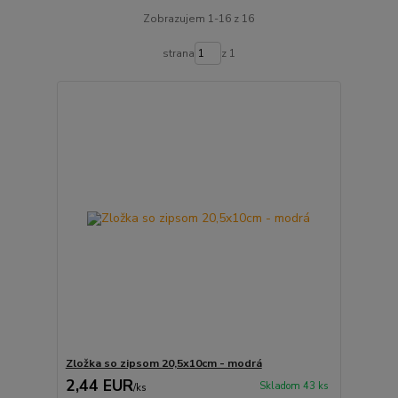
Zobrazujem 1-16 z 16
strana
z 1
Zložka so zipsom 20,5x10cm - modrá
2,44 EUR
Skladom 43 ks
/
ks