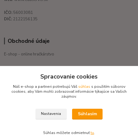
IČO:
56003081
DIČ:
2122156135
Obchodné údaje
E-shop - online hračkárstvo
+421 908 755 958
Spracovanie cookies
Po. - Pia. od 9:00 hod. - 16:00 hod.
Náš e-shop a partneri potrebujú Váš
súhlas
s použitím súborov
eduservis@eduservis.sk
cookies, aby Vám mohli zobrazovať informácie týkajúce sa Vašich
záujmov.
Súhlasím
Nastavenia
Copyright © 2020 EduServis - Všetky práva vyhradené / Design EduServis
Súhlas môžete odmietnuť
tu
.
Vytvorené na
Eshop-rychlo.sk