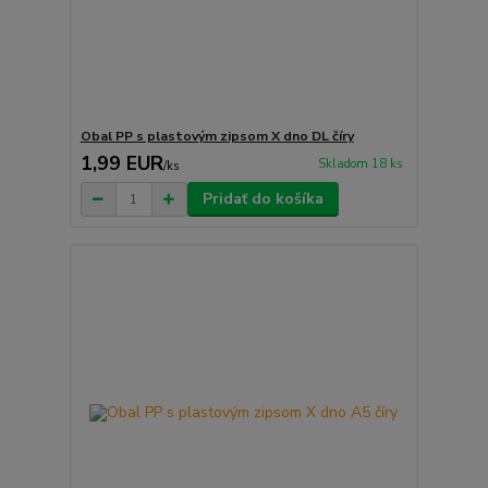
Obal PP s plastovým zipsom X dno DL číry
1,99 EUR
Skladom 18 ks
/
ks
Pridať do košíka