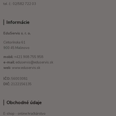
tel. č.: 02/582 722 03
Informácie
EduServis s. r. o.
Cintorínska 61
900 45 Malinovo
mobil:
+421 908 755 958
e-mail:
eduservis@eduservis.sk
web
: www.eduservis.sk
IČO:
56003081
DIČ:
2122156135
Obchodné údaje
E-shop - online hračkárstvo