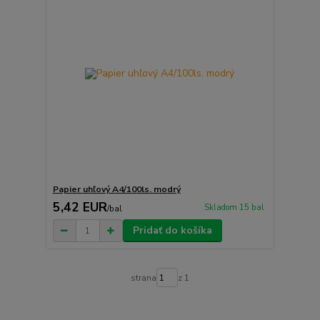
Papier uhľový A4/100ls. modrý
5,42 EUR
Skladom 15 bal
/
bal
Pridať do košíka
strana
z 1