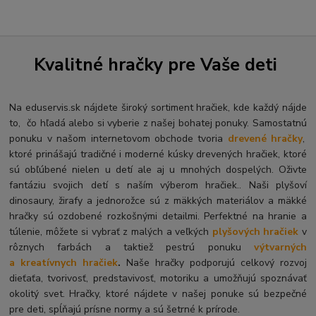
Kvalitné hračky pre Vaše deti
Na eduservis.sk nájdete široký sortiment hračiek, kde každý nájde
to, čo hľadá alebo si vyberie z našej bohatej ponuky. Samostatnú
ponuku v našom internetovom obchode tvoria
drevené hračky
,
ktoré prinášajú tradičné i moderné kúsky drevených hračiek, ktoré
sú obľúbené nielen u detí ale aj u mnohých dospelých. O
živte
fantáziu svojich detí s naším výberom hračiek.. Naši plyšoví
dinosaury, žirafy a jednorožce sú z mäkkých materiálov a mäkké
hračky sú ozdobené rozkošnými detailmi. Perfektné na hranie a
túlenie, môžete si vybrať z malých a veľkých
plyšových hračiek
v
rôznych farbách a taktiež pestrú ponuku
výtvarných
a kreatívnych hračiek
.
Naše hračky podporujú celkový rozvoj
dieťaťa, tvorivosť, predstavivosť, motoriku a umožňujú spoznávať
okolitý svet. Hračky, ktoré nájdete v našej ponuke sú bezpečné
pre deti, spĺňajú prísne normy a sú šetrné k prírode.