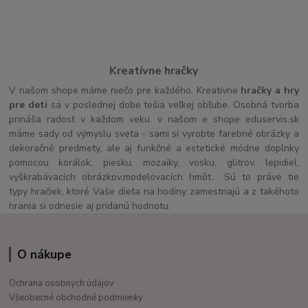
Kreatívne hračky
V našom shope máme niečo pre každého. Kreatívne
hračky a hry
pre deti
sa v poslednej dobe tešia veľkej obľube. Osobná tvorba
prináša radosť v každom veku. v našom e shope eduservis.sk
máme sady od výmyslu sveta - sami si vyrobte farebné obrázky a
dekoračné predmety, ale aj funkčné a estetické módne doplnky
pomocou korálok, piesku, mozaiky, vosku, glitrov, lepidiel,
vyškrabávacích obrázkov,modelovacích hmôt... Sú to práve tie
typy hračiek, ktoré Vaše dieťa na hodiny zamestnajú a z takéhoto
hrania si odnesie aj pridanú hodnotu.
O nákupe
Ochrana osobných údajov
Všeobecné obchodné podmienky