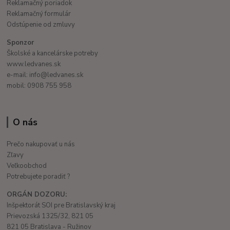
Reklamačný poriadok
Reklamačný formulár
Odstúpenie od zmluvy
Sponzor
Školské a kancelárske potreby
www.ledvanes.sk
e-mail: info@ledvanes.sk
mobil: 0908 755 958
O nás
Prečo nakupovať u nás
Zľavy
Veľkoobchod
Potrebujete poradiť ?
ORGÁN DOZORU:
Inšpektorát SOI pre Bratislavský kraj
Prievozská 1325/32, 821 05
821 05 Bratislava - Ružinov