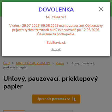
Milí zákazníci! V dňoch 29.07.2026-09.08.2026 máme zatvorené.
DOVOLENKA
Objednávky prijaté v týchto termínoch budú expedované po 12.08.2026.
Ďakujeme za pochopenie. EduServis.sk
Milí zákazníci!
0
ks
+421 908 755 958
za
0,00 EUR
Po. - Pia. od 9:00 hod. - 16:00 hod.
V dňoch 29.07.2026-09.08.2026 máme zatvorené. Objednávky
prijaté v týchto termínoch budú expedované po 12.08.2026.
Ďakujeme za pochopenie.
Menu
EduServis.sk
Zatvoriť
Hľadať
Úvod
KANCELÁRSKE POTREBY
Papier
Uhľový, pauzovací,
prieklepový papier
Uhľový, pauzovací, prieklepový
papier
Upresniť parametre