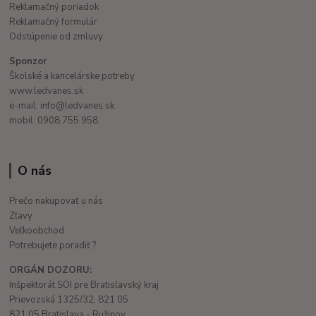
Reklamačný poriadok
Reklamačný formulár
Odstúpenie od zmluvy
Sponzor
Školské a kancelárske potreby
www.ledvanes.sk
e-mail: info@ledvanes.sk
mobil: 0908 755 958
O nás
Prečo nakupovať u nás
Zľavy
Veľkoobchod
Potrebujete poradiť ?
ORGÁN DOZORU:
Inšpektorát SOI pre Bratislavský kraj
Prievozská 1325/32, 821 05
821 05 Bratislava - Ružinov