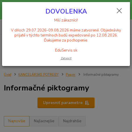
Milí zákazníci! V dňoch 29.07.2026-09.08.2026 máme zatvorené.
DOVOLENKA
Objednávky prijaté v týchto termínoch budú expedované po 12.08.2026.
Ďakujeme za pochopenie. EduServis.sk
Milí zákazníci!
0
ks
+421 908 755 958
za
0,00 EUR
Po. - Pia. od 9:00 hod. - 16:00 hod.
V dňoch 29.07.2026-09.08.2026 máme zatvorené. Objednávky
prijaté v týchto termínoch budú expedované po 12.08.2026.
Ďakujeme za pochopenie.
Menu
EduServis.sk
Zatvoriť
Hľadať
Úvod
KANCELÁRSKE POTREBY
Papier
Informačné piktogramy
Informačné piktogramy
Upresniť parametre
Najnovšie
Najlacnejšie
Najdrahšie