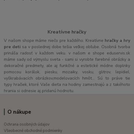
Kreatívne hračky
V našom shope máme niečo pre každého. Kreatívne
hračky a hry
pre deti
sa v poslednej dobe tešia veľkej obľube. Osobná tvorba
prináša radosť v každom veku. v našom e shope eduservis.sk
máme sady od výmyslu sveta - sami si vyrobte farebné obrázky a
dekoračné predmety, ale aj funkčné a estetické módne doplnky
pomocou korálok, piesku, mozaiky, vosku, glitrov, lepidiel,
vyškrabávacích obrázkov,modelovacích hmôt... Sú to práve tie
typy hračiek, ktoré Vaše dieťa na hodiny zamestnajú a z takéhoto
hrania si odnesie aj pridanú hodnotu.
O nákupe
Ochrana osobných údajov
Všeobecné obchodné podmienky