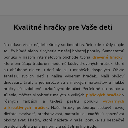
Kvalitné hračky pre Vaše deti
Na eduservis.sk nájdete široký sortiment hračiek, kde každý nájde
to, čo hľadá alebo si vyberie z našej bohatej ponuky. Samostatnú
ponuku v našom internetovom obchode tvoria
drevené hračky
,
ktoré prinášajú tradičné i moderné kúsky drevených hračiek, ktoré
sú obľúbené nielen u detí ale aj u mnohých dospelých. O
živte
fantáziu svojich detí s naším výberom hračiek.. Naši plyšoví
dinosaury, žirafy a jednorožce sú z mäkkých materiálov a mäkké
hračky sú ozdobené rozkošnými detailmi. Perfektné na hranie a
túlenie, môžete si vybrať z malých a veľkých
plyšových hračiek
v
rôznych farbách a taktiež pestrú ponuku
výtvarných
a kreatívnych hračiek
.
Naše hračky podporujú celkový rozvoj
dieťaťa, tvorivosť, predstavivosť, motoriku a umožňujú spoznávať
okolitý svet. Hračky, ktoré nájdete v našej ponuke sú bezpečné
pre deti, spĺňajú prísne normy a sú šetrné k prírode.