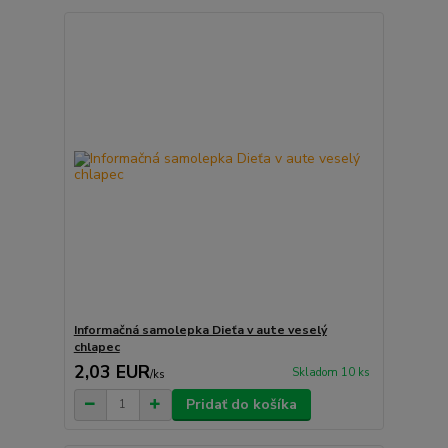
Informačná samolepka Dieťa v aute veselý
chlapec
2,03 EUR
Skladom 10 ks
/
ks
Pridať do košíka