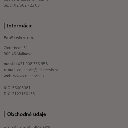
tel. č.: 02/582 722 03
Informácie
EduServis s. r. o.
Cintorínska 61
900 45 Malinovo
mobil:
+421 908 755 958
e-mail:
eduservis@eduservis.sk
web
: www.eduservis.sk
IČO:
56003081
DIČ:
2122156135
Obchodné údaje
E-shop - online hračkárstvo