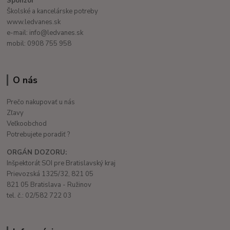
Sponzor
Školské a kancelárske potreby
www.ledvanes.sk
e-mail: info@ledvanes.sk
mobil: 0908 755 958
O nás
Prečo nakupovať u nás
Zľavy
Veľkoobchod
Potrebujete poradiť ?
ORGÁN DOZORU:
Inšpektorát SOI pre Bratislavský kraj
Prievozská 1325/32, 821 05
821 05 Bratislava - Ružinov
tel. č.: 02/582 722 03