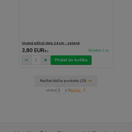
Vodná pištoľ dino 14 cm - zelená
3,80 EUR
Skladom 1 ks
/
ks
Pridať do košíka
Načítať ďalšie produkty (20)
strana
z 9
ďalšie