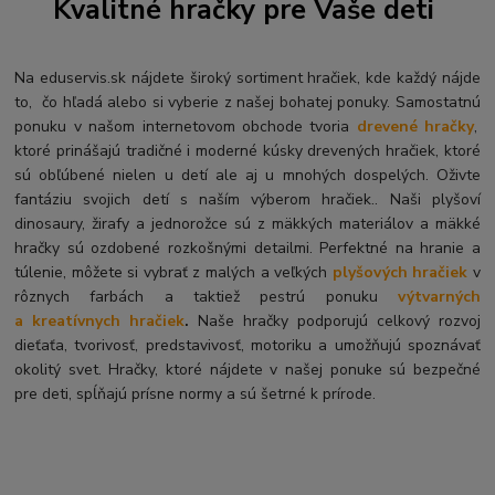
Kvalitné hračky pre Vaše deti
Na eduservis.sk nájdete široký sortiment hračiek, kde každý nájde
to, čo hľadá alebo si vyberie z našej bohatej ponuky. Samostatnú
ponuku v našom internetovom obchode tvoria
drevené hračky
,
ktoré prinášajú tradičné i moderné kúsky drevených hračiek, ktoré
sú obľúbené nielen u detí ale aj u mnohých dospelých. O
živte
fantáziu svojich detí s naším výberom hračiek.. Naši plyšoví
dinosaury, žirafy a jednorožce sú z mäkkých materiálov a mäkké
hračky sú ozdobené rozkošnými detailmi. Perfektné na hranie a
túlenie, môžete si vybrať z malých a veľkých
plyšových hračiek
v
rôznych farbách a taktiež pestrú ponuku
výtvarných
a kreatívnych hračiek
.
Naše hračky podporujú celkový rozvoj
dieťaťa, tvorivosť, predstavivosť, motoriku a umožňujú spoznávať
okolitý svet. Hračky, ktoré nájdete v našej ponuke sú bezpečné
pre deti, spĺňajú prísne normy a sú šetrné k prírode.