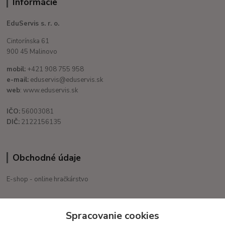
Informácie
EduServis s. r. o.
Cintorínska 61
900 45 Malinovo
mobil:
+421 908 755 958
e-mail:
eduservis@eduservis.sk
web
: www.eduservis.sk
IČO:
56003081
DIČ:
2122156135
Obchodné údaje
E-shop - online hračkárstvo
+421 908 755 958
Spracovanie cookies
Po. - Pia. od 9:00 hod. - 16:00 hod.