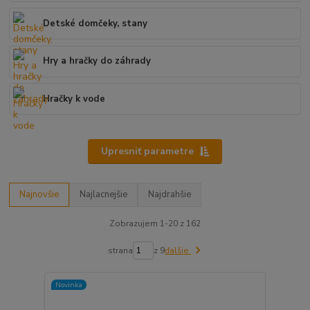
Detské domčeky, stany
Hry a hračky do záhrady
Hračky k vode
Upresniť parametre
Najnovšie
Najlacnejšie
Najdrahšie
Zobrazujem 1-20 z 162
strana
z 9
ďalšie
Novinka