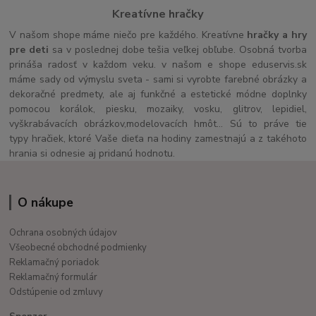
Kreatívne hračky
V našom shope máme niečo pre každého. Kreatívne
hračky a hry
pre deti
sa v poslednej dobe tešia veľkej obľube. Osobná tvorba
prináša radosť v každom veku. v našom e shope eduservis.sk
máme sady od výmyslu sveta - sami si vyrobte farebné obrázky a
dekoračné predmety, ale aj funkčné a estetické módne doplnky
pomocou korálok, piesku, mozaiky, vosku, glitrov, lepidiel,
vyškrabávacích obrázkov,modelovacích hmôt... Sú to práve tie
typy hračiek, ktoré Vaše dieťa na hodiny zamestnajú a z takéhoto
hrania si odnesie aj pridanú hodnotu.
O nákupe
Ochrana osobných údajov
Všeobecné obchodné podmienky
Reklamačný poriadok
Reklamačný formulár
Odstúpenie od zmluvy