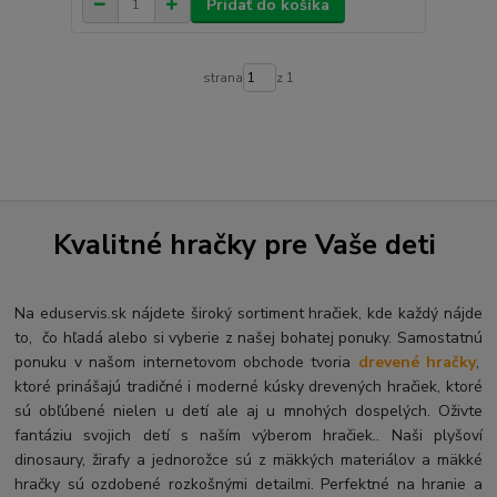
Pridať do košíka
strana
z 1
Kvalitné hračky pre Vaše deti
Na eduservis.sk nájdete široký sortiment hračiek, kde každý nájde
to, čo hľadá alebo si vyberie z našej bohatej ponuky. Samostatnú
ponuku v našom internetovom obchode tvoria
drevené hračky
,
ktoré prinášajú tradičné i moderné kúsky drevených hračiek, ktoré
sú obľúbené nielen u detí ale aj u mnohých dospelých. O
živte
fantáziu svojich detí s naším výberom hračiek.. Naši plyšoví
dinosaury, žirafy a jednorožce sú z mäkkých materiálov a mäkké
hračky sú ozdobené rozkošnými detailmi. Perfektné na hranie a