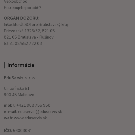
Veľkoobchod
Potrebujete poradiť ?
ORGÁN DOZORU:
Inšpektorát SOI pre Bratislavský kraj
Prievozská 1325/32, 821 05
821 05 Bratislava - Ružinov
tel. č.: 02/582 722 03
Informácie
EduServis s. r. o.
Cintorínska 61
900 45 Malinovo
mobil:
+421 908 755 958
e-mail:
eduservis@eduservis.sk
web
: www.eduservis.sk
IČO:
56003081