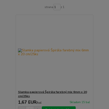
strana
z 1
Slamka papierová Špirála farebný mix 6mm x 20
cm/25ks
1,67 EUR
Skladom 15 bal
/
bal