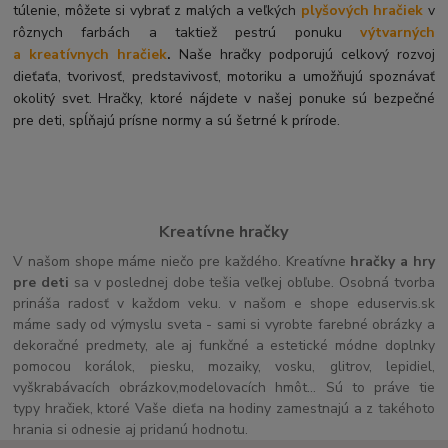
túlenie, môžete si vybrať z malých a veľkých
plyšových hračiek
v
rôznych farbách a taktiež pestrú ponuku
výtvarných
a kreatívnych hračiek
.
Naše hračky podporujú celkový rozvoj
dieťaťa, tvorivosť, predstavivosť, motoriku a umožňujú spoznávať
okolitý svet. Hračky, ktoré nájdete v našej ponuke sú bezpečné
pre deti, spĺňajú prísne normy a sú šetrné k prírode.
Kreatívne hračky
V našom shope máme niečo pre každého. Kreatívne
hračky a hry
pre deti
sa v poslednej dobe tešia veľkej obľube. Osobná tvorba
prináša radosť v každom veku. v našom e shope eduservis.sk
máme sady od výmyslu sveta - sami si vyrobte farebné obrázky a
dekoračné predmety, ale aj funkčné a estetické módne doplnky
pomocou korálok, piesku, mozaiky, vosku, glitrov, lepidiel,
vyškrabávacích obrázkov,modelovacích hmôt... Sú to práve tie
typy hračiek, ktoré Vaše dieťa na hodiny zamestnajú a z takéhoto
hrania si odnesie aj pridanú hodnotu.