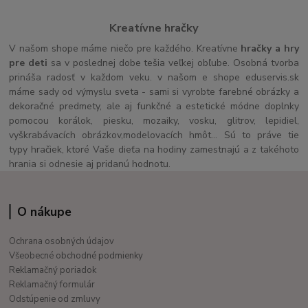
Kreatívne hračky
V našom shope máme niečo pre každého. Kreatívne
hračky a hry
pre deti
sa v poslednej dobe tešia veľkej obľube. Osobná tvorba
prináša radosť v každom veku. v našom e shope eduservis.sk
máme sady od výmyslu sveta - sami si vyrobte farebné obrázky a
dekoračné predmety, ale aj funkčné a estetické módne doplnky
pomocou korálok, piesku, mozaiky, vosku, glitrov, lepidiel,
vyškrabávacích obrázkov,modelovacích hmôt... Sú to práve tie
typy hračiek, ktoré Vaše dieťa na hodiny zamestnajú a z takéhoto
hrania si odnesie aj pridanú hodnotu.
O nákupe
Ochrana osobných údajov
Všeobecné obchodné podmienky
Reklamačný poriadok
Reklamačný formulár
Odstúpenie od zmluvy