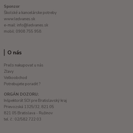
Sponzor
Školské a kancelárske potreby
www.ledvanes.sk
e-mail: info@ledvanes.sk
mobil: 0908 755 958
O nás
Prečo nakupovať u nás
Zľavy
Veľkoobchod
Potrebujete poradiť ?
ORGÁN DOZORU:
Inšpektorát SOI pre Bratislavský kraj
Prievozská 1325/32, 821 05
821 05 Bratislava - Ružinov
tel. č.: 02/582 722 03