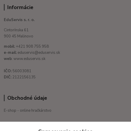
Informácie
EduServis s. r. o.
Cintorínska 61
900 45 Malinovo
mobil:
+421 908 755 958
e-mail:
eduservis@eduservis.sk
web
: www.eduservis.sk
IČO:
56003081
DIČ:
2122156135
Obchodné údaje
E-shop - online hračkárstvo
+421 908 755 958