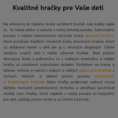
Kvalitné hračky pre Vaše deti
Na eduservis.sk nájdete široký sortiment hračiek, kde každý nájde
to, čo hľadá alebo si vyberie z našej bohatej ponuky. Samostatnú
ponuku v našom internetovom obchode tvoria
drevené hračky
,
ktoré prinášajú tradičné i moderné kúsky drevených hračiek, ktoré
sú obľúbené nielen u detí ale aj u mnohých dospelých. O
živte
fantáziu svojich detí s naším výberom hračiek.. Naši plyšoví
dinosaury, žirafy a jednorožce sú z mäkkých materiálov a mäkké
hračky sú ozdobené rozkošnými detailmi. Perfektné na hranie a
túlenie, môžete si vybrať z malých a veľkých
plyšových hračiek
v
rôznych farbách a taktiež pestrú ponuku
výtvarných
a kreatívnych hračiek
.
Naše hračky podporujú celkový rozvoj
dieťaťa, tvorivosť, predstavivosť, motoriku a umožňujú spoznávať
okolitý svet. Hračky, ktoré nájdete v našej ponuke sú bezpečné
pre deti, spĺňajú prísne normy a sú šetrné k prírode.