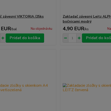
č závesný VIKTORIA /25ks
Zakladač závesný Leitz ALP
bočnicami modrý
 EUR
4,90 EUR
Na objednávku
Na
/
bal
/
ks
Pridať do košíka
Pridať do koš