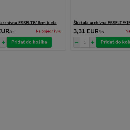
 archívna ESSELTE/ 8cm biela
Škatuľa archívna ESSELTE/1
EUR
3,31 EUR
Na objednávku
Na
/
ks
/
ks
Pridať do košíka
Pridať do koš