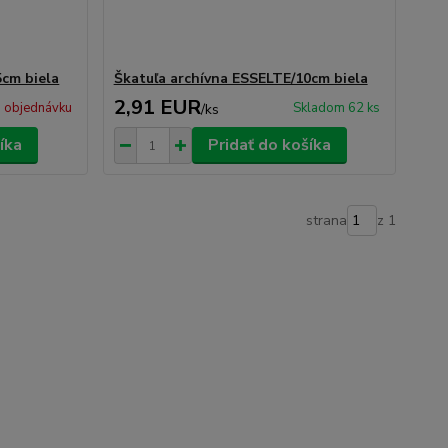
5cm biela
Škatuľa archívna ESSELTE/10cm biela
2,91 EUR
 objednávku
Skladom 62 ks
/
ks
íka
Pridať do košíka
strana
z 1