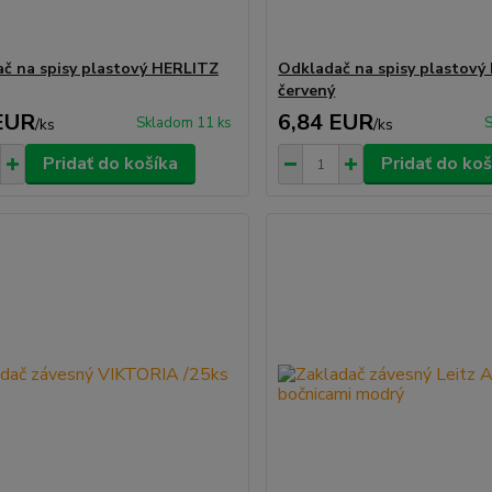
č na spisy plastový HERLITZ
Odkladač na spisy plastový
červený
EUR
6,84 EUR
Skladom 11 ks
S
/
ks
/
ks
Pridať do košíka
Pridať do koš