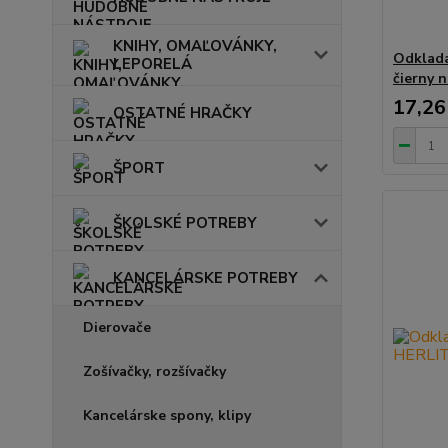
KNIHY, OMAĽOVÁNKY,
Odklada
LEPORELÁ
čierny n
17,26
OSTATNÉ HRAČKY
ŠPORT
ŠKOLSKÉ POTREBY
KANCELÁRSKE POTREBY
Dierovače
Zošívačky, rozšívačky
Kancelárske spony, klipy