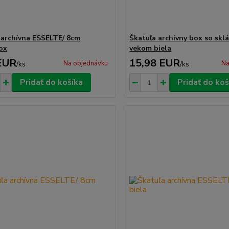
 archívna ESSELTE/ 8cm
Škatuľa archívny box so skl
ox
vekom biela
EUR
15,98 EUR
Na objednávku
Na
/
ks
/
ks
Pridať do košíka
Pridať do koš