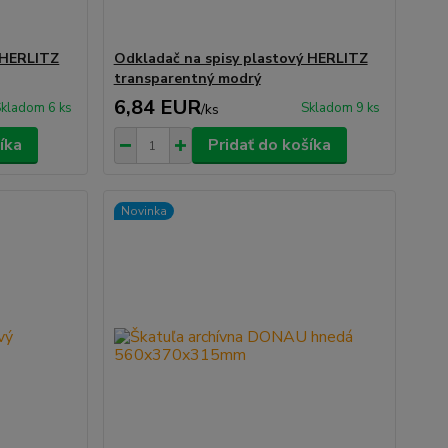
 HERLITZ
Odkladač na spisy plastový HERLITZ
transparentný modrý
6,84 EUR
kladom 6 ks
Skladom 9 ks
/
ks
íka
Pridať do košíka
Novinka