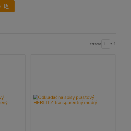
e
strana
z 1