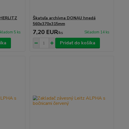
 HERLITZ
Škatuľa archívna DONAU hnedá
560x370x315mm
7,20 EUR
kladom 5 ks
Skladom 14 ks
/
ks
íka
Pridať do košíka