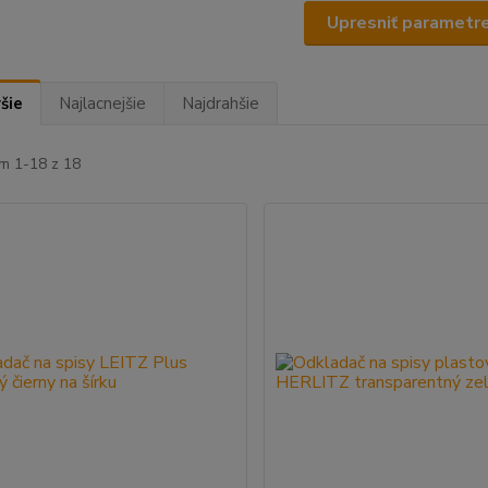
Upresniť parametr
šie
Najlacnejšie
Najdrahšie
m 1-18 z 18