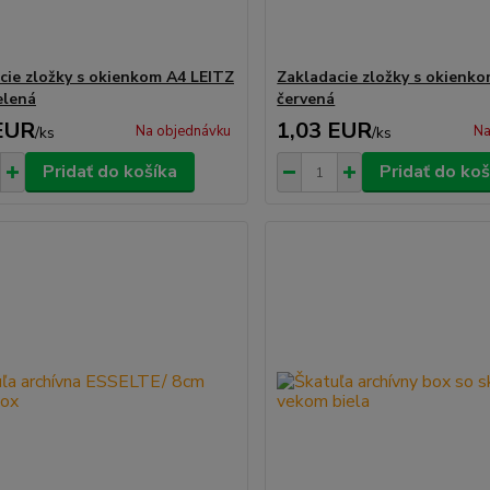
cie zložky s okienkom A4 LEITZ
Zakladacie zložky s okienk
elená
červená
EUR
1,03 EUR
Na objednávku
Na
/
ks
/
ks
Pridať do košíka
Pridať do koš