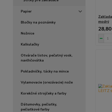
Štítky pre zakladače
Papier
Zaklada
modrý
Bločky na poznámky
28,80
Nožnice
Kalkulačky
Otvárače listov, pečatný vosk,
navlhčovátka
Pokladničky, tácky na mince
Vylamovacie (orezávacie) nože
Korekčné strojčeky a farby
Dátumovky, pečiatky,
pečiatkové farby