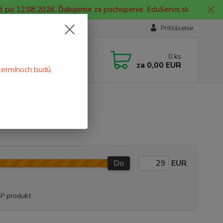
é po 12.08.2026. Ďakujeme za pochopenie. EduServis.sk
Prihlásenie
e si rady? Zavolajte.
0
ks
 908 755 958
za
0,00 EUR
termínoch budú
ia. od 9:00 hod. - 16:00 hod.
Do
EUR
P produkt