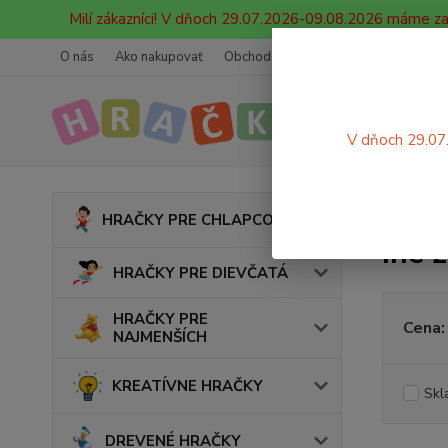
Milí zákazníci! V dňoch 29.07.2026-09.08.2026 máme z
O nás
Ako nakupovať
Obchodné podmienky
Ochrana oso
V dňoch 29.07
Úvod
HRAČKY PRE CHLAPCOV
Iné 
HRAČKY PRE DIEVČATÁ
HRAČKY PRE
Cena:
NAJMENŠÍCH
KREATÍVNE HRAČKY
Skl
DREVENÉ HRAČKY