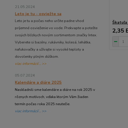
21.05.2024
Leto je tu - osviežte sa
Leto je tu a počas neho určite padne vhod
Škatuľa
príjemné osvieženie vo vode. Prekvapte a potešte
2,35 
svojich blízkych novým sortimentom značky Intex.
Vyberete si bazény, rukávniky, kolesá, lehátka,
nafukovačky a užívajte si vysoké teploty a
dovolenky plným dúškom.
viac informácií .. >>
05.07.2024
Kalendáre a diáre 2025
Naskladnili sme kalendáre a diáre na rok 2025 v
rôznych motívoch, vďaka ktorým Vám žiaden
termín počas roka 2025 neutečie.
viac informácií .. >>