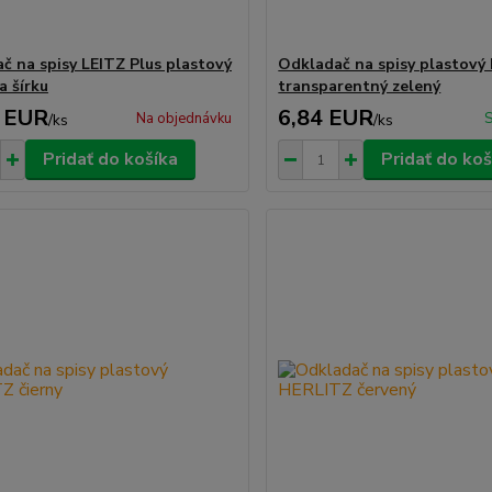
č na spisy LEITZ Plus plastový
Odkladač na spisy plastový
a šírku
transparentný zelený
 EUR
6,84 EUR
Na objednávku
S
/
ks
/
ks
Pridať do košíka
Pridať do koš