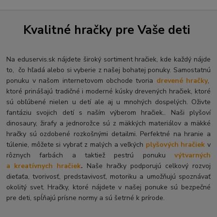
Kvalitné hračky pre Vaše deti
Na eduservis.sk nájdete široký sortiment hračiek, kde každý nájde
to, čo hľadá alebo si vyberie z našej bohatej ponuky. Samostatnú
ponuku v našom internetovom obchode tvoria
drevené hračky
,
ktoré prinášajú tradičné i moderné kúsky drevených hračiek, ktoré
sú obľúbené nielen u detí ale aj u mnohých dospelých. O
živte
fantáziu svojich detí s naším výberom hračiek.. Naši plyšoví
dinosaury, žirafy a jednorožce sú z mäkkých materiálov a mäkké
hračky sú ozdobené rozkošnými detailmi. Perfektné na hranie a
túlenie, môžete si vybrať z malých a veľkých
plyšových hračiek
v
rôznych farbách a taktiež pestrú ponuku
výtvarných
a kreatívnych hračiek
.
Naše hračky podporujú celkový rozvoj
dieťaťa, tvorivosť, predstavivosť, motoriku a umožňujú spoznávať
okolitý svet. Hračky, ktoré nájdete v našej ponuke sú bezpečné
pre deti, spĺňajú prísne normy a sú šetrné k prírode.