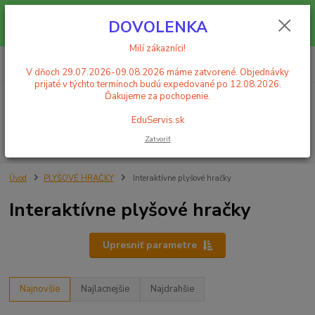
Milí zákazníci! V dňoch 29.07.2026-09.08.2026 máme zatvorené.
DOVOLENKA
Objednávky prijaté v týchto termínoch budú expedované po 12.08.2026.
Ďakujeme za pochopenie. EduServis.sk
Milí zákazníci!
0
ks
+421 908 755 958
za
0,00 EUR
Po. - Pia. od 9:00 hod. - 16:00 hod.
V dňoch 29.07.2026-09.08.2026 máme zatvorené. Objednávky
prijaté v týchto termínoch budú expedované po 12.08.2026.
Ďakujeme za pochopenie.
Menu
EduServis.sk
Zatvoriť
Hľadať
Úvod
PLYŠOVÉ HRAČKY
Interaktívne plyšové hračky
Interaktívne plyšové hračky
Upresniť parametre
Najnovšie
Najlacnejšie
Najdrahšie