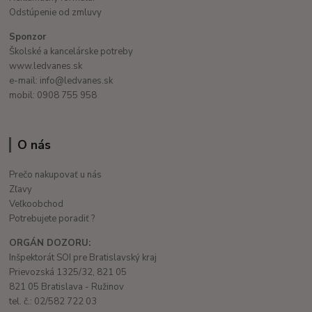
Odstúpenie od zmluvy
Sponzor
Školské a kancelárske potreby
www.ledvanes.sk
e-mail: info@ledvanes.sk
mobil: 0908 755 958
O nás
Prečo nakupovať u nás
Zľavy
Veľkoobchod
Potrebujete poradiť ?
ORGÁN DOZORU:
Inšpektorát SOI pre Bratislavský kraj
Prievozská 1325/32, 821 05
821 05 Bratislava - Ružinov
tel. č.: 02/582 722 03