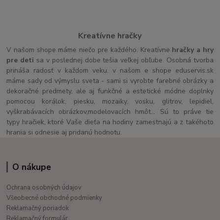
Kreatívne hračky
V našom shope máme niečo pre každého. Kreatívne
hračky a hry
pre deti
sa v poslednej dobe tešia veľkej obľube. Osobná tvorba
prináša radosť v každom veku. v našom e shope eduservis.sk
máme sady od výmyslu sveta - sami si vyrobte farebné obrázky a
dekoračné predmety, ale aj funkčné a estetické módne doplnky
pomocou korálok, piesku, mozaiky, vosku, glitrov, lepidiel,
vyškrabávacích obrázkov,modelovacích hmôt... Sú to práve tie
typy hračiek, ktoré Vaše dieťa na hodiny zamestnajú a z takéhoto
hrania si odnesie aj pridanú hodnotu.
O nákupe
Ochrana osobných údajov
Všeobecné obchodné podmienky
Reklamačný poriadok
Reklamačný formulár