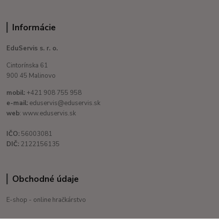
Informácie
EduServis s. r. o.
Cintorínska 61
900 45 Malinovo
mobil:
+421 908 755 958
e-mail:
eduservis@eduservis.sk
web
: www.eduservis.sk
IČO:
56003081
DIČ:
2122156135
Obchodné údaje
E-shop - online hračkárstvo