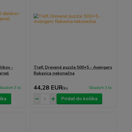
likov -
Trefl Drevené puzzle 500+5 - Avengers
arvel
Rukavica nekonečna
44,28 EUR
kladom 3 ks
Skladom 3 ks
/
ks
íka
Pridať do košíka