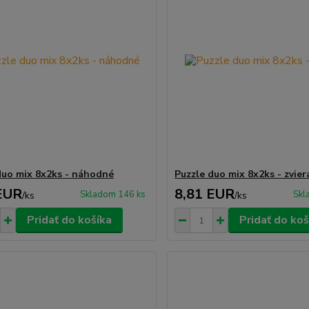
duo mix 8x2ks - náhodné
Puzzle duo mix 8x2ks - zvier
EUR
8,81 EUR
Skladom 146 ks
Skl
/
ks
/
ks
Pridať do košíka
Pridať do koš