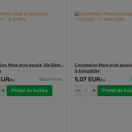
on Moje prvé puzzle 10x10cm -
Cocomelon Moje prvé puzzl
y
2–hviezdičky
EUR
5,07 EUR
Skladom 6 ks
S
/
ks
/
ks
Pridať do košíka
Pridať do koš