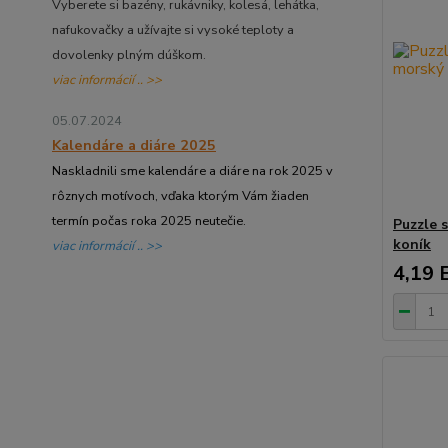
Vyberete si bazény, rukávniky, kolesá, lehátka,
nafukovačky a užívajte si vysoké teploty a
dovolenky plným dúškom.
viac informácií .. >>
05.07.2024
Kalendáre a diáre 2025
Naskladnili sme kalendáre a diáre na rok 2025 v
rôznych motívoch, vďaka ktorým Vám žiaden
termín počas roka 2025 neutečie.
Puzzle 
koník
viac informácií .. >>
4,19 