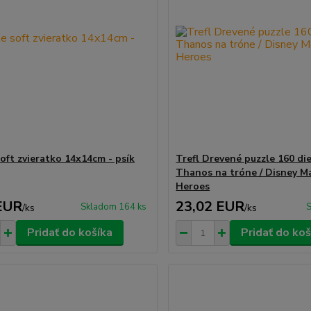
soft zvieratko 14x14cm - psík
Trefl Drevené puzzle 160 die
Thanos na tróne / Disney M
Heroes
EUR
23,02 EUR
Skladom 164 ks
S
/
ks
/
ks
Pridať do košíka
Pridať do koš