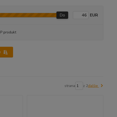
Do
EUR
P produkt
e
strana
z 2
ďalšie