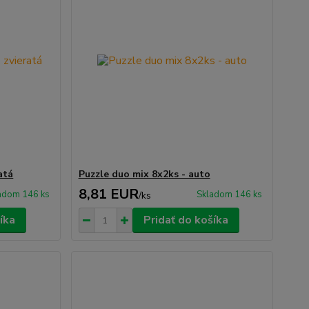
atá
Puzzle duo mix 8x2ks - auto
8,81 EUR
adom 146 ks
Skladom 146 ks
/
ks
íka
Pridať do košíka