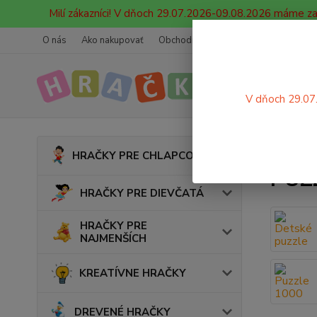
Milí zákazníci! V dňoch 29.07.2026-09.08.2026 máme z
O nás
Ako nakupovať
Obchodné podmienky
Ochrana oso
V dňoch 29.07
Úvod
HRAČKY PRE CHLAPCOV
PUZ
HRAČKY PRE DIEVČATÁ
HRAČKY PRE
NAJMENŠÍCH
KREATÍVNE HRAČKY
DREVENÉ HRAČKY