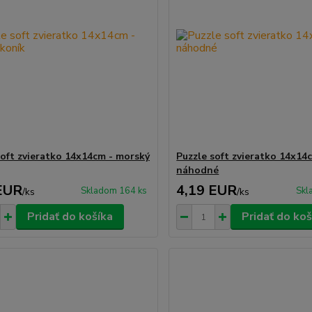
soft zvieratko 14x14cm - morský
Puzzle soft zvieratko 14x14
náhodné
EUR
4,19 EUR
Skladom 164 ks
Skl
/
ks
/
ks
Pridať do košíka
Pridať do koš