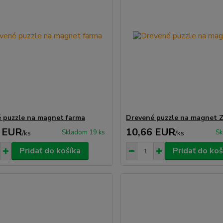
 puzzle na magnet farma
Drevené puzzle na magnet
 EUR
10,66 EUR
Skladom 19 ks
Sk
/
ks
/
ks
Pridať do košíka
Pridať do koš