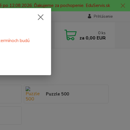
é po 12.08.2026. Ďakujeme za pochopenie. EduServis.sk
Prihlásenie
e si rady? Zavolajte.
0
ks
 908 755 958
za
0,00 EUR
termínoch budú
ia. od 9:00 hod. - 16:00 hod.
Puzzle 500