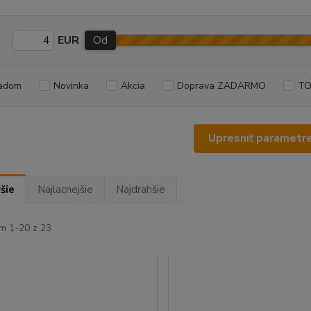
EUR
Od
adom
Novinka
Akcia
Doprava ZADARMO
TO
Upresniť parametr
šie
Najlacnejšie
Najdrahšie
m 1-20 z 23