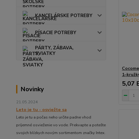
KANCELÁRSKE POTREBY
PÍSACIE POTREBY
PÁRTY, ZÁBAVA,
SVIATKY
Cocomel
1–kružk
5,07 
Novinky
21.05.2024
Leto je tu - osviežte sa
Leto je tu a počas neho určite padne vhod
príjemné osvieženie vo vode. Prekvapte a potešte
svojich blízkych novým sortimentom značky Intex.