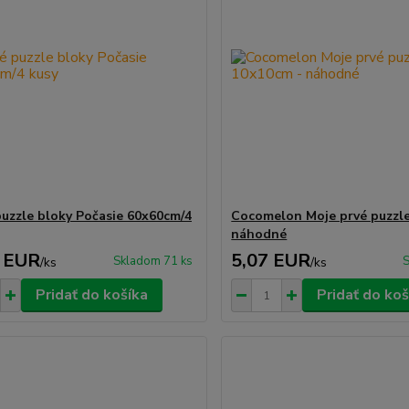
uzzle bloky Počasie 60x60cm/4
Cocomelon Moje prvé puzzl
náhodné
 EUR
5,07 EUR
Skladom 71 ks
S
/
ks
/
ks
Pridať do košíka
Pridať do koš