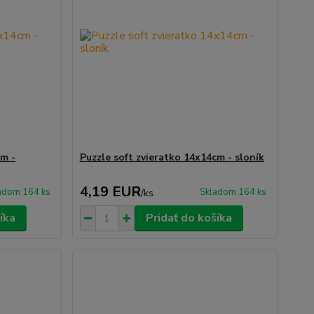
cm -
Puzzle soft zvieratko 14x14cm - sloník
4,19 EUR
adom 164 ks
Skladom 164 ks
/
ks
íka
Pridať do košíka