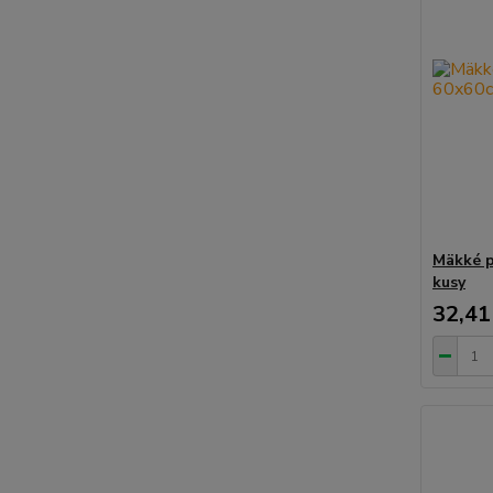
Mäkké p
kusy
32,41