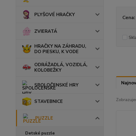
PLYŠOVÉ HRAČKY
Cena:
ZVIERATÁ
Skl
HRAČKY NA ZÁHRADU,
DO PIESKU, K VODE
ODRÁŽADLÁ, VOZIDLÁ,
KOLOBEŽKY
Najnov
SPOLOČENSKÉ HRY
Zobrazuje
STAVEBNICE
PUZZLE
Detské puzzle