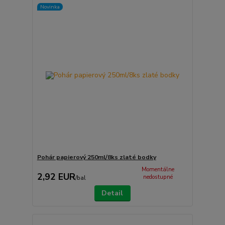
Novinka
Pohár papierový 250ml/8ks zlaté bodky
Momentálne
2,92 EUR
nedostupné
/
bal
Detail