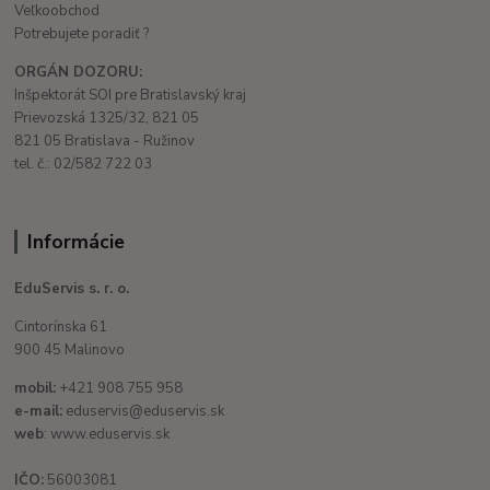
Veľkoobchod
Potrebujete poradiť ?
ORGÁN DOZORU:
Inšpektorát SOI pre Bratislavský kraj
Prievozská 1325/32, 821 05
821 05 Bratislava - Ružinov
tel. č.: 02/582 722 03
Informácie
EduServis s. r. o.
Cintorínska 61
900 45 Malinovo
mobil:
+421 908 755 958
e-mail:
eduservis@eduservis.sk
web
: www.eduservis.sk
IČO:
56003081