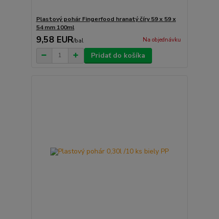
Plastový pohár Fingerfood hranatý číry 59 x 59 x
54 mm 100ml
9,58 EUR
Na objednávku
/
bal
Pridať do košíka