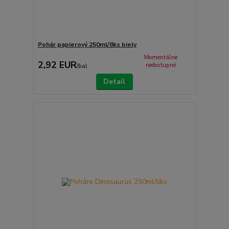
Pohár papierový 250ml/8ks biely
Momentálne
2,92 EUR
nedostupné
/
bal
Detail