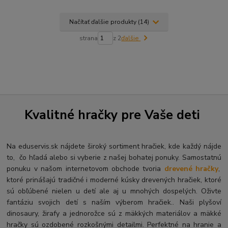
Načítať ďalšie produkty (14)
strana
z 2
ďalšie
Kvalitné hračky pre Vaše deti
Na eduservis.sk nájdete široký sortiment hračiek, kde každý nájde
to, čo hľadá alebo si vyberie z našej bohatej ponuky. Samostatnú
ponuku v našom internetovom obchode tvoria
drevené hračky
,
ktoré prinášajú tradičné i moderné kúsky drevených hračiek, ktoré
sú obľúbené nielen u detí ale aj u mnohých dospelých. O
živte
fantáziu svojich detí s naším výberom hračiek.. Naši plyšoví
dinosaury, žirafy a jednorožce sú z mäkkých materiálov a mäkké
hračky sú ozdobené rozkošnými detailmi. Perfektné na hranie a