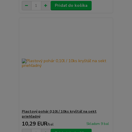
Pridať do košíka
Plastový pohár 0,10l / 10ks kryštáľ na sekt
priehľadný
10,29 EUR
Skladom 9 bal
/
bal