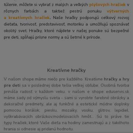
túlenie, môžete si vybrať z malých a veľkých
plyšových hračiek
v
rôznych farbách a taktiež pestrú ponuku
výtvarných
a kreatívnych hračiek
.
Naše hračky podporujú celkový rozvoj
dieťaťa, tvorivosť, predstavivosť, motoriku a umožňujú spoznávať
okolitý svet. Hračky, ktoré nájdete v našej ponuke sú bezpečné
pre deti, spĺňajú prísne normy a sú šetrné k prírode.
Kreatívne hračky
V našom shope máme niečo pre každého. Kreatívne
hračky a hry
pre deti
sa v poslednej dobe tešia veľkej obľube. Osobná tvorba
prináša radosť v každom veku. v našom e shope eduservis.sk
máme sady od výmyslu sveta - sami si vyrobte farebné obrázky a
dekoračné predmety, ale aj funkčné a estetické módne doplnky
pomocou korálok, piesku, mozaiky, vosku, glitrov, lepidiel,
vyškrabávacích obrázkov,modelovacích hmôt... Sú to práve tie
typy hračiek, ktoré Vaše dieťa na hodiny zamestnajú a z takéhoto
hrania si odnesie aj pridanú hodnotu.