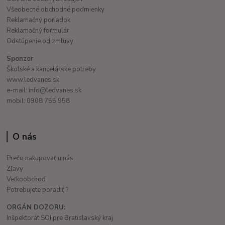
Všeobecné obchodné podmienky
Reklamačný poriadok
Reklamačný formulár
Odstúpenie od zmluvy
Sponzor
Školské a kancelárske potreby
www.ledvanes.sk
e-mail: info@ledvanes.sk
mobil: 0908 755 958
O nás
Prečo nakupovať u nás
Zľavy
Veľkoobchod
Potrebujete poradiť ?
ORGÁN DOZORU:
Inšpektorát SOI pre Bratislavský kraj