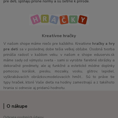
pre deti, spĺňajú prísne normy a sú šetrné k prírode.
Kreatívne hračky
V našom shope máme niečo pre každého. Kreatívne
hračky a hry
pre deti
sa v poslednej dobe tešia veľkej obľube. Osobná tvorba
prináša radosť v každom veku. v našom e shope eduservis.sk
máme sady od výmyslu sveta - sami si vyrobte farebné obrázky a
dekoračné predmety, ale aj funkčné a estetické módne doplnky
pomocou korálok, piesku, mozaiky, vosku, glitrov, lepidiel,
vyškrabávacích obrázkov,modelovacích hmôt... Sú to práve tie
typy hračiek, ktoré Vaše dieťa na hodiny zamestnajú a z takéhoto
hrania si odnesie aj pridanú hodnotu.
O nákupe
Ochrana osobných údajov