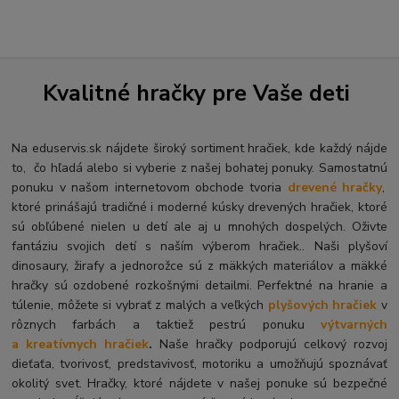
Kvalitné hračky pre Vaše deti
Na eduservis.sk nájdete široký sortiment hračiek, kde každý nájde
to, čo hľadá alebo si vyberie z našej bohatej ponuky. Samostatnú
ponuku v našom internetovom obchode tvoria
drevené hračky
,
ktoré prinášajú tradičné i moderné kúsky drevených hračiek, ktoré
sú obľúbené nielen u detí ale aj u mnohých dospelých. O
živte
fantáziu svojich detí s naším výberom hračiek.. Naši plyšoví
dinosaury, žirafy a jednorožce sú z mäkkých materiálov a mäkké
hračky sú ozdobené rozkošnými detailmi. Perfektné na hranie a
túlenie, môžete si vybrať z malých a veľkých
plyšových hračiek
v
rôznych farbách a taktiež pestrú ponuku
výtvarných
a kreatívnych hračiek
.
Naše hračky podporujú celkový rozvoj
dieťaťa, tvorivosť, predstavivosť, motoriku a umožňujú spoznávať
okolitý svet. Hračky, ktoré nájdete v našej ponuke sú bezpečné