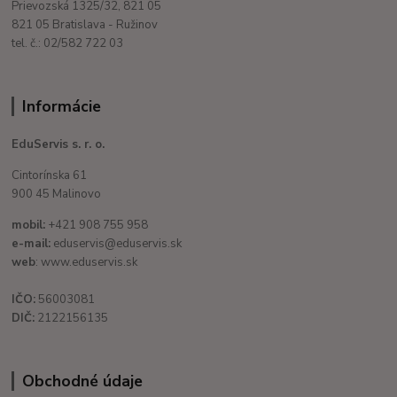
Prievozská 1325/32, 821 05
821 05 Bratislava - Ružinov
tel. č.: 02/582 722 03
Informácie
EduServis s. r. o.
Cintorínska 61
900 45 Malinovo
mobil:
+421 908 755 958
e-mail:
eduservis@eduservis.sk
web
: www.eduservis.sk
IČO:
56003081
DIČ:
2122156135
Obchodné údaje