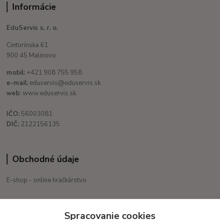
Informácie
EduServis s. r. o.
Cintorínska 61
900 45 Malinovo
mobil:
+421 908 755 958
e-mail:
eduservis@eduservis.sk
web
: www.eduservis.sk
IČO:
56003081
DIČ:
2122156135
Obchodné údaje
E-shop - online hračkárstvo
+421 908 755 958
Spracovanie cookies
Po. - Pia. od 9:00 hod. - 16:00 hod.