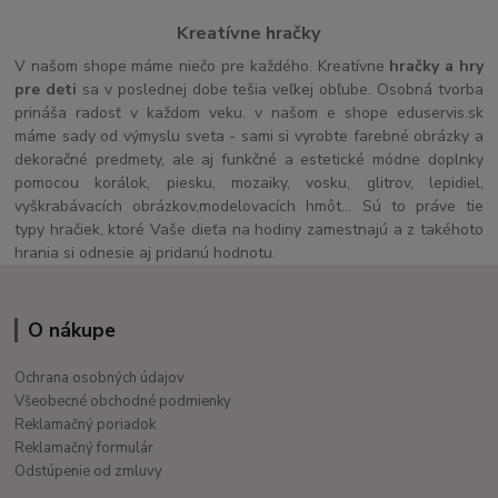
Kreatívne hračky
V našom shope máme niečo pre každého. Kreatívne
hračky a hry
pre deti
sa v poslednej dobe tešia veľkej obľube. Osobná tvorba
prináša radosť v každom veku. v našom e shope eduservis.sk
máme sady od výmyslu sveta - sami si vyrobte farebné obrázky a
dekoračné predmety, ale aj funkčné a estetické módne doplnky
pomocou korálok, piesku, mozaiky, vosku, glitrov, lepidiel,
vyškrabávacích obrázkov,modelovacích hmôt... Sú to práve tie
typy hračiek, ktoré Vaše dieťa na hodiny zamestnajú a z takéhoto
hrania si odnesie aj pridanú hodnotu.
O nákupe
Ochrana osobných údajov
Všeobecné obchodné podmienky
Reklamačný poriadok
Reklamačný formulár
Odstúpenie od zmluvy