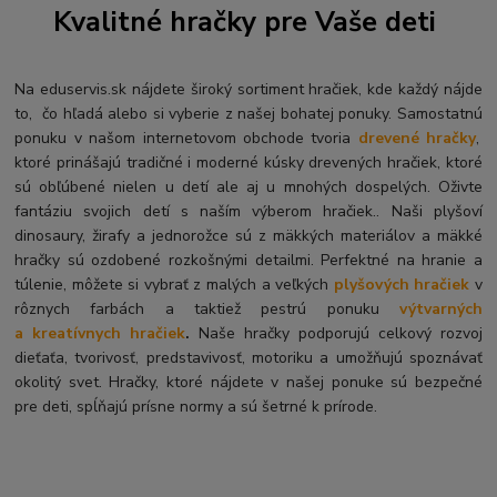
Kvalitné hračky pre Vaše deti
Na eduservis.sk nájdete široký sortiment hračiek, kde každý nájde
to, čo hľadá alebo si vyberie z našej bohatej ponuky. Samostatnú
ponuku v našom internetovom obchode tvoria
drevené hračky
,
ktoré prinášajú tradičné i moderné kúsky drevených hračiek, ktoré
sú obľúbené nielen u detí ale aj u mnohých dospelých. O
živte
fantáziu svojich detí s naším výberom hračiek.. Naši plyšoví
dinosaury, žirafy a jednorožce sú z mäkkých materiálov a mäkké
hračky sú ozdobené rozkošnými detailmi. Perfektné na hranie a
túlenie, môžete si vybrať z malých a veľkých
plyšových hračiek
v
rôznych farbách a taktiež pestrú ponuku
výtvarných
a kreatívnych hračiek
.
Naše hračky podporujú celkový rozvoj
dieťaťa, tvorivosť, predstavivosť, motoriku a umožňujú spoznávať
okolitý svet. Hračky, ktoré nájdete v našej ponuke sú bezpečné
pre deti, spĺňajú prísne normy a sú šetrné k prírode.