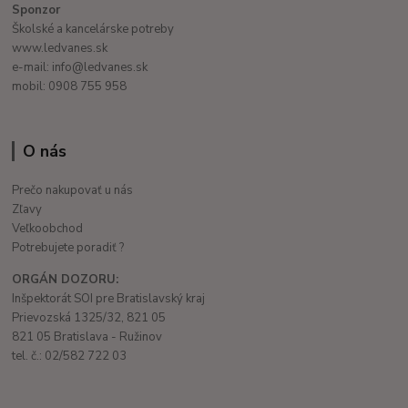
Sponzor
Školské a kancelárske potreby
www.ledvanes.sk
e-mail: info@ledvanes.sk
mobil: 0908 755 958
O nás
Prečo nakupovať u nás
Zľavy
Veľkoobchod
Potrebujete poradiť ?
ORGÁN DOZORU:
Inšpektorát SOI pre Bratislavský kraj
Prievozská 1325/32, 821 05
821 05 Bratislava - Ružinov
tel. č.: 02/582 722 03