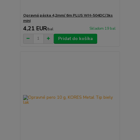
Opravná páska 4,2mm/ 6m PLUS WH-504DC/3ks
mini
4,21 EUR
Skladom 19 bal
/
bal
Pridať do košíka