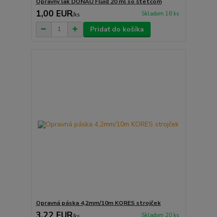
Opravný lak DONAU Fluid 20 ml so štetcom
1,00 EUR
Skladom 18 ks
/
ks
Pridať do košíka
Opravná páska 4,2mm/10m KORES strojček
3,22 EUR
Skladom 20 ks
/
ks