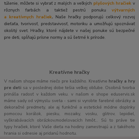
túlenie, môžete si vybrať z malých a veľkých
plyšových hračiek
v
rôznych farbách a taktiež pestrú ponuku
výtvarných
a kreatívnych hračiek
.
Naše hračky podporujú celkový rozvoj
dieťaťa, tvorivosť, predstavivosť, motoriku a umožňujú spoznávať
okolitý svet. Hračky, ktoré nájdete v našej ponuke sú bezpečné
pre deti, spĺňajú prísne normy a sú šetrné k prírode.
Kreatívne hračky
V našom shope máme niečo pre každého. Kreatívne
hračky a hry
pre deti
sa v poslednej dobe tešia veľkej obľube. Osobná tvorba
prináša radosť v každom veku. v našom e shope eduservis.sk
máme sady od výmyslu sveta - sami si vyrobte farebné obrázky a
dekoračné predmety, ale aj funkčné a estetické módne doplnky
pomocou korálok, piesku, mozaiky, vosku, glitrov, lepidiel,
vyškrabávacích obrázkov,modelovacích hmôt... Sú to práve tie
typy hračiek, ktoré Vaše dieťa na hodiny zamestnajú a z takéhoto
hrania si odnesie aj pridanú hodnotu.