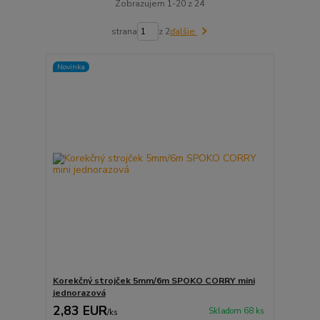
Zobrazujem 1-20 z 24
strana
z 2
ďalšie
Novinka
Korekčný strojček 5mm/6m SPOKO CORRY mini
jednorazová
2,83 EUR
Skladom 68 ks
/
ks