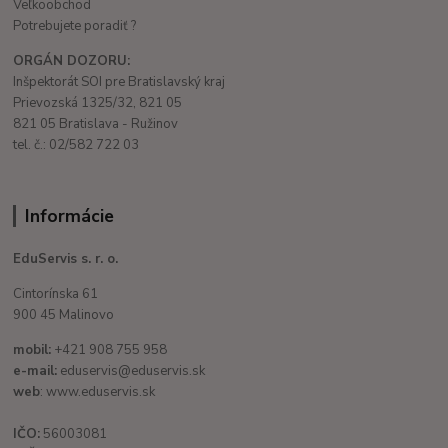
Veľkoobchod
Potrebujete poradiť ?
ORGÁN DOZORU:
Inšpektorát SOI pre Bratislavský kraj
Prievozská 1325/32, 821 05
821 05 Bratislava - Ružinov
tel. č.: 02/582 722 03
Informácie
EduServis s. r. o.
Cintorínska 61
900 45 Malinovo
mobil:
+421 908 755 958
e-mail:
eduservis@eduservis.sk
web
: www.eduservis.sk
IČO:
56003081