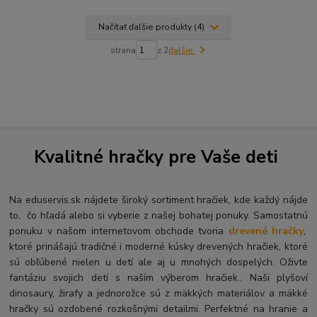
Načítať ďalšie produkty (4)
strana
z 2
ďalšie
Kvalitné hračky pre Vaše deti
Na eduservis.sk nájdete široký sortiment hračiek, kde každý nájde
to, čo hľadá alebo si vyberie z našej bohatej ponuky. Samostatnú
ponuku v našom internetovom obchode tvoria
drevené hračky
,
ktoré prinášajú tradičné i moderné kúsky drevených hračiek, ktoré
sú obľúbené nielen u detí ale aj u mnohých dospelých. O
živte
fantáziu svojich detí s naším výberom hračiek.. Naši plyšoví
dinosaury, žirafy a jednorožce sú z mäkkých materiálov a mäkké
hračky sú ozdobené rozkošnými detailmi. Perfektné na hranie a