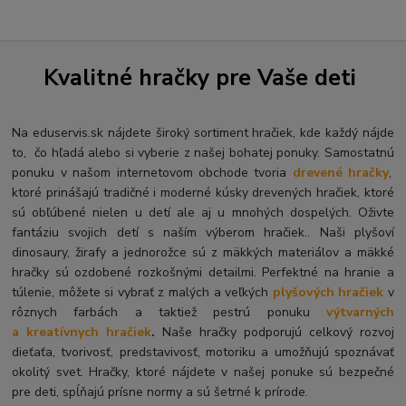
Kvalitné hračky pre Vaše deti
Na eduservis.sk nájdete široký sortiment hračiek, kde každý nájde
to, čo hľadá alebo si vyberie z našej bohatej ponuky. Samostatnú
ponuku v našom internetovom obchode tvoria
drevené hračky
,
ktoré prinášajú tradičné i moderné kúsky drevených hračiek, ktoré
sú obľúbené nielen u detí ale aj u mnohých dospelých. O
živte
fantáziu svojich detí s naším výberom hračiek.. Naši plyšoví
dinosaury, žirafy a jednorožce sú z mäkkých materiálov a mäkké
hračky sú ozdobené rozkošnými detailmi. Perfektné na hranie a
túlenie, môžete si vybrať z malých a veľkých
plyšových hračiek
v
rôznych farbách a taktiež pestrú ponuku
výtvarných
a kreatívnych hračiek
.
Naše hračky podporujú celkový rozvoj
dieťaťa, tvorivosť, predstavivosť, motoriku a umožňujú spoznávať
okolitý svet. Hračky, ktoré nájdete v našej ponuke sú bezpečné
pre deti, spĺňajú prísne normy a sú šetrné k prírode.