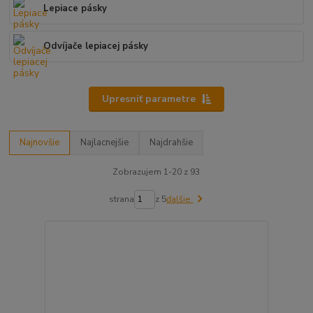
Lepiace pásky
Odvíjače lepiacej pásky
Upresniť parametre
Najnovšie
Najlacnejšie
Najdrahšie
Zobrazujem 1-20 z 93
strana
z 5
ďalšie