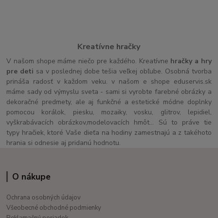
Kreatívne hračky
V našom shope máme niečo pre každého. Kreatívne
hračky a hry
pre deti
sa v poslednej dobe tešia veľkej obľube. Osobná tvorba
prináša radosť v každom veku. v našom e shope eduservis.sk
máme sady od výmyslu sveta - sami si vyrobte farebné obrázky a
dekoračné predmety, ale aj funkčné a estetické módne doplnky
pomocou korálok, piesku, mozaiky, vosku, glitrov, lepidiel,
vyškrabávacích obrázkov,modelovacích hmôt... Sú to práve tie
typy hračiek, ktoré Vaše dieťa na hodiny zamestnajú a z takéhoto
hrania si odnesie aj pridanú hodnotu.
O nákupe
Ochrana osobných údajov
Všeobecné obchodné podmienky