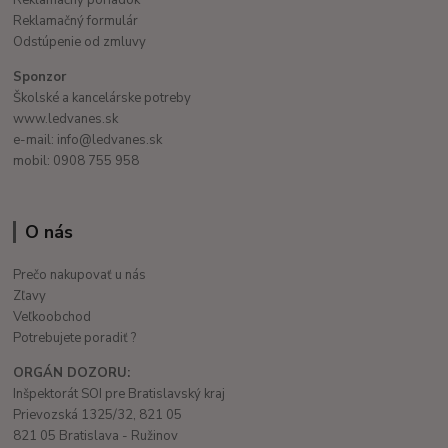
Reklamačný poriadok
Reklamačný formulár
Odstúpenie od zmluvy
Sponzor
Školské a kancelárske potreby
www.ledvanes.sk
e-mail: info@ledvanes.sk
mobil: 0908 755 958
O nás
Prečo nakupovať u nás
Zľavy
Veľkoobchod
Potrebujete poradiť ?
ORGÁN DOZORU:
Inšpektorát SOI pre Bratislavský kraj
Prievozská 1325/32, 821 05
821 05 Bratislava - Ružinov