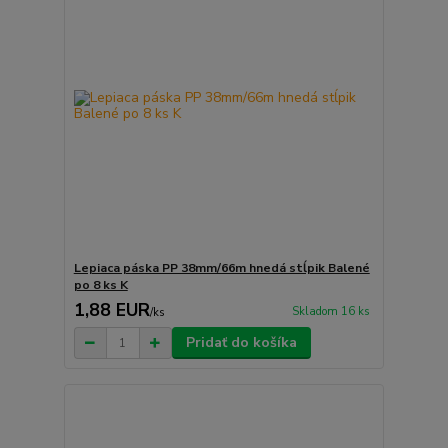
Lepiaca páska PP 38mm/66m hnedá stĺpik Balené
po 8 ks K
1,88 EUR
Skladom 16 ks
/
ks
Pridať do košíka