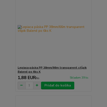
Lepiaca páska PP 38mm/66m transparent stĺpik
Balené po 6ks K
1,88 EUR
Skladom 39 ks
/
ks
Pridať do košíka