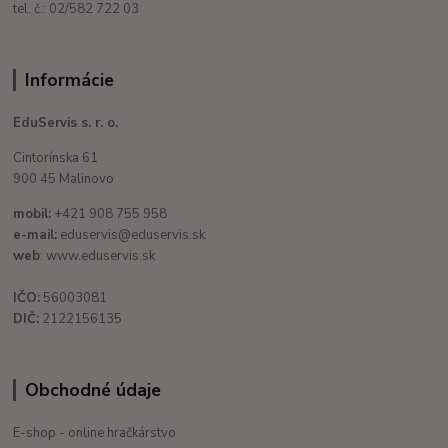
tel. č.: 02/582 722 03
Informácie
EduServis s. r. o.
Cintorínska 61
900 45 Malinovo
mobil:
+421 908 755 958
e-mail:
eduservis@eduservis.sk
web
: www.eduservis.sk
IČO:
56003081
DIČ:
2122156135
Obchodné údaje
E-shop - online hračkárstvo