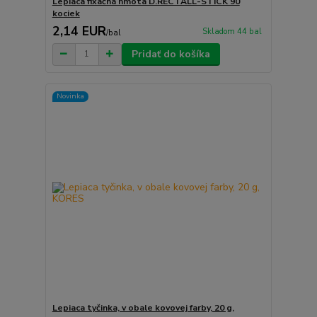
Lepiaca fixačná hmota D.RECTALL-STICK 90
kociek
2,14 EUR
Skladom 44 bal
/
bal
Pridať do košíka
Novinka
Lepiaca tyčinka, v obale kovovej farby, 20 g,