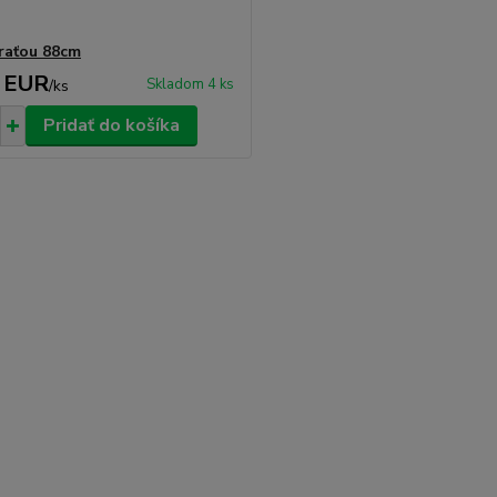
traťou 88cm
 EUR
Skladom 4 ks
/
ks
Pridať do košíka