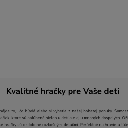
Kvalitné hračky pre Vaše deti
ý nájde to, čo hľadá alebo si vyberie z našej bohatej ponuky. Samos
račiek, ktoré sú obľúbené nielen u detí ale aj u mnohých dospelých. O
ž
ké hračky sú ozdobené rozkošnými detailmi. Perfektné na hranie a túl