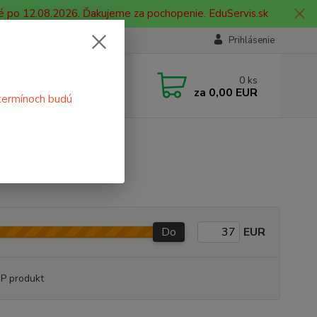
é po 12.08.2026. Ďakujeme za pochopenie. EduServis.sk
Prihlásenie
e si rady? Zavolajte.
0
ks
 908 755 958
za
0,00 EUR
termínoch budú
ia. od 9:00 hod. - 16:00 hod.
Do
EUR
P produkt