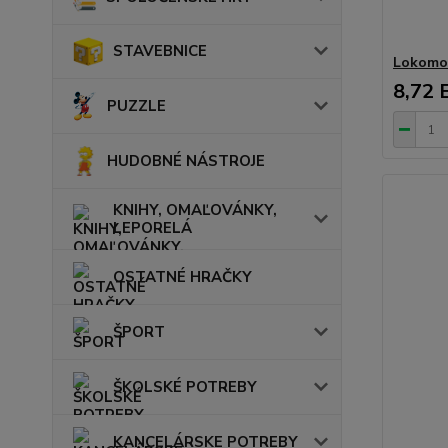
STAVEBNICE
Lokomot
8,72 
PUZZLE
HUDOBNÉ NÁSTROJE
KNIHY, OMAĽOVÁNKY,
LEPORELÁ
OSTATNÉ HRAČKY
ŠPORT
ŠKOLSKÉ POTREBY
KANCELÁRSKE POTREBY