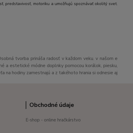
sť, predstavivosť, motoriku a umožňujú spoznávať okolitý svet.
Osobná tvorba prináša radosť v každom veku. v našom e
čné a estetické módne doplnky pomocou korálok, piesku,
eťa na hodiny zamestnajú a z takéhoto hrania si odnesie aj
Obchodné údaje
E-shop - online hračkárstvo