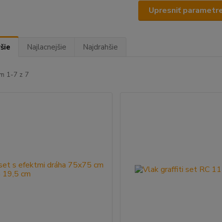
Upresniť parametr
šie
Najlacnejšie
Najdrahšie
m 1-7 z 7