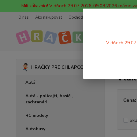
Milí zákazníci! V dňoch 29.07.2026-09.08.2026 máme z
O nás
Ako nakupovať
Obchodné podmienky
Ochrana oso
V dňoch 29.07
Úvod
HRAČKY PRE CHLAPCOV
Vlak
Autá
Autá - policajti, hasiči,
Cena:
záchranári
RC modely
Skl
Autobusy