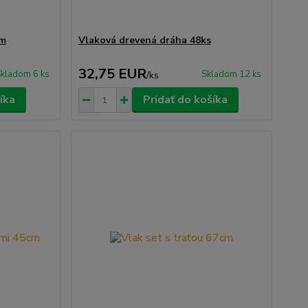
cm
Vlaková drevená dráha 48ks
32,75 EUR
kladom 6 ks
Skladom 12 ks
/
ks
íka
Pridať do košíka