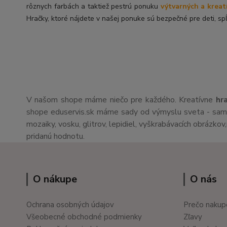
rôznych farbách a taktiež pestrú ponuku
výtvarných a kreat
Hračky, ktoré nájdete v našej ponuke sú bezpečné pre deti, spĺ
V našom shope máme niečo pre každého. Kreatívne
hr
shope eduservis.sk máme sady od výmyslu sveta - sami 
mozaiky, vosku, glitrov, lepidiel, vyškrabávacích obrázko
pridanú hodnotu.
O nákupe
O nás
Ochrana osobných údajov
Prečo nakup
Všeobecné obchodné podmienky
Zľavy