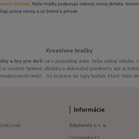
ívnych hračiek
.
Naše hračky podporujú celkový rozvoj dieťaťa, tvorivo
ňajú prísne normy a sú šetrné k prírode.
Kreatívne hračky
ačky a hry pre deti
sa v poslednej dobe tešia veľkej obľube. 
si vyrobte farebné obrázky a dekoračné predmety, ale aj funk
v,modelovacích hmôt... Sú to práve tie typy hračiek, ktoré Vaše di
Informácie
ovať u nás
EduServis s. r. o.
Cintorínska 61