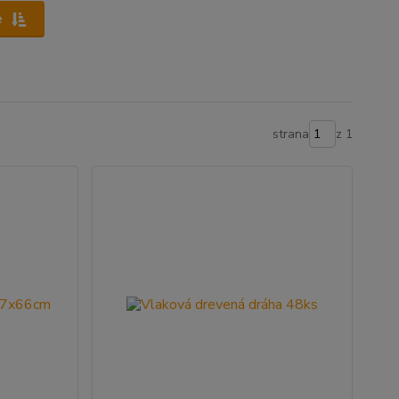
e
strana
z 1