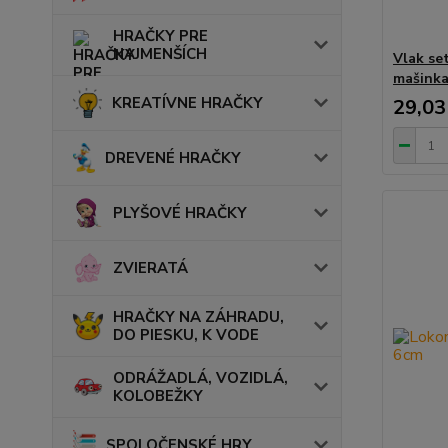
HRAČKY PRE
NAJMENŠÍCH
Vlak se
mašinka
KREATÍVNE HRAČKY
29,03
DREVENÉ HRAČKY
PLYŠOVÉ HRAČKY
ZVIERATÁ
HRAČKY NA ZÁHRADU,
DO PIESKU, K VODE
ODRÁŽADLÁ, VOZIDLÁ,
KOLOBEŽKY
SPOLOČENSKÉ HRY