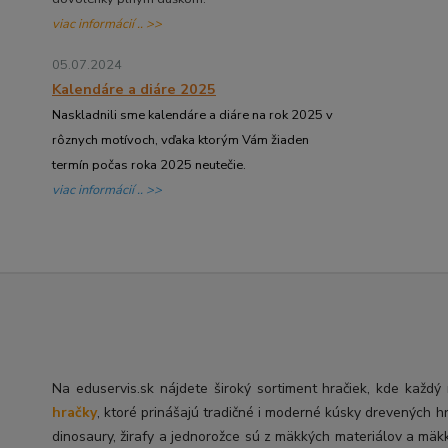
viac informácií .. >>
05.07.2024
Kalendáre a diáre 2025
Naskladnili sme kalendáre a diáre na rok 2025 v
rôznych motívoch, vďaka ktorým Vám žiaden
termín počas roka 2025 neutečie.
viac informácií .. >>
Na eduservis.sk nájdete široký sortiment hračiek, kde každ
hračky
, ktoré prinášajú tradičné i moderné kúsky drevených h
dinosaury, žirafy a jednorožce sú z mäkkých materiálov a mäk