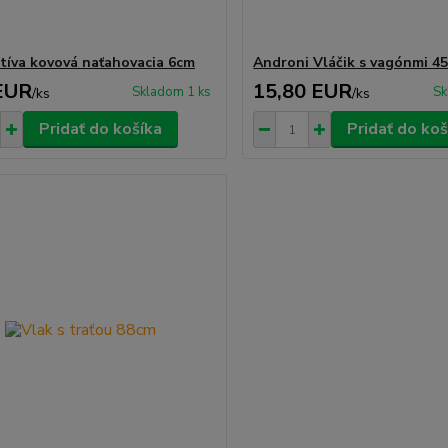
íva kovová naťahovacia 6cm
Androni Vláčik s vagónmi 4
EUR
15,80 EUR
Skladom 1 ks
Sk
/
ks
/
ks
Pridať do košíka
Pridať do koš