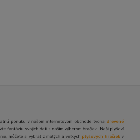
tatnú
ponuku v našom internetovom obchode tvoria
drevené
ivte fantáziu svojich detí s naším výberom hračiek.. Naši plyšoví
enie, môžete si vybrať z malých a veľkých
plyšových hračiek
v