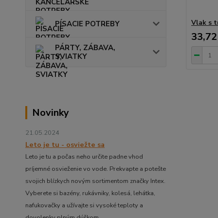
Vlak s 
PÍSACIE POTREBY
33,72
PÁRTY, ZÁBAVA,
SVIATKY
Novinky
21.05.2024
Leto je tu - osviežte sa
Leto je tu a počas neho určite padne vhod
príjemné osvieženie vo vode. Prekvapte a potešte
svojich blízkych novým sortimentom značky Intex.
Vyberete si bazény, rukávniky, kolesá, lehátka,
nafukovačky a užívajte si vysoké teploty a
dovolenky plným dúškom.