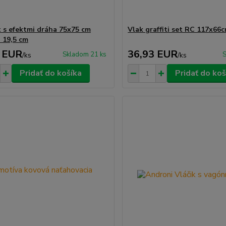
t s efektmi dráha 75x75 cm
Vlak graffiti set RC 117x66
 19,5 cm
 EUR
36,93 EUR
Skladom 21 ks
S
/
ks
/
ks
Pridať do košíka
Pridať do koš