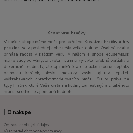
Kreatívne hračky
V našom shope máme niečo pre každého. Kreatívne
hračky a hry
pre deti
sa v poslednej dobe tešia veľkej obľube. Osobná tvorba
prináša radosť v každom veku. v našom e shope eduservis.sk
máme sady od výmyslu sveta - sami si vyrobte farebné obrázky a
dekoračné predmety, ale aj funkčné a estetické módne doplnky
pomocou korálok, piesku, mozaiky, vosku, glitrov, lepidiel,
vyškrabávacích obrázkov,modelovacích hmôt... Sú to práve tie
typy hračiek, ktoré Vaše dieťa na hodiny zamestnajú a z takéhoto
hrania si odnesie aj pridanú hodnotu.
O nákupe
Ochrana osobných údajov
Všeobecné obchodné podmienky