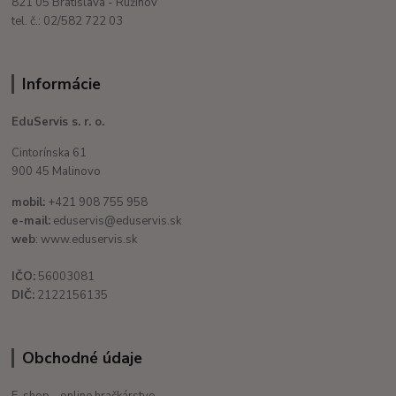
821 05 Bratislava - Ružinov
tel. č.: 02/582 722 03
Informácie
EduServis s. r. o.
Cintorínska 61
900 45 Malinovo
mobil:
+421 908 755 958
e-mail:
eduservis@eduservis.sk
web
: www.eduservis.sk
IČO:
56003081
DIČ:
2122156135
Obchodné údaje
E-shop - online hračkárstvo