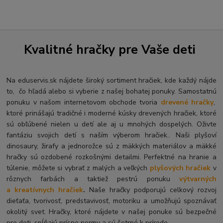
Kvalitné hračky pre Vaše deti
Na eduservis.sk nájdete široký sortiment hračiek, kde každý nájde
to, čo hľadá alebo si vyberie z našej bohatej ponuky. Samostatnú
ponuku v našom internetovom obchode tvoria
drevené hračky
,
ktoré prinášajú tradičné i moderné kúsky drevených hračiek, ktoré
sú obľúbené nielen u detí ale aj u mnohých dospelých. O
živte
fantáziu svojich detí s naším výberom hračiek.. Naši plyšoví
dinosaury, žirafy a jednorožce sú z mäkkých materiálov a mäkké
hračky sú ozdobené rozkošnými detailmi. Perfektné na hranie a
túlenie, môžete si vybrať z malých a veľkých
plyšových hračiek
v
rôznych farbách a taktiež pestrú ponuku
výtvarných
a kreatívnych hračiek
.
Naše hračky podporujú celkový rozvoj
dieťaťa, tvorivosť, predstavivosť, motoriku a umožňujú spoznávať
okolitý svet. Hračky, ktoré nájdete v našej ponuke sú bezpečné
pre deti, spĺňajú prísne normy a sú šetrné k prírode.