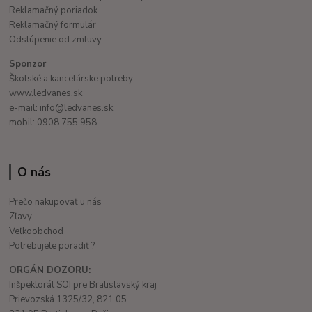
Reklamačný poriadok
Reklamačný formulár
Odstúpenie od zmluvy
Sponzor
Školské a kancelárske potreby
www.ledvanes.sk
e-mail: info@ledvanes.sk
mobil: 0908 755 958
O nás
Prečo nakupovať u nás
Zľavy
Veľkoobchod
Potrebujete poradiť ?
ORGÁN DOZORU:
Inšpektorát SOI pre Bratislavský kraj
Prievozská 1325/32, 821 05