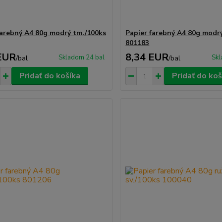
farebný A4 80g modrý tm./100ks
Papier farebný A4 80g modrý
801183
EUR
8,34 EUR
Skladom 24 bal
Skl
/
bal
/
bal
Pridať do košíka
Pridať do koš