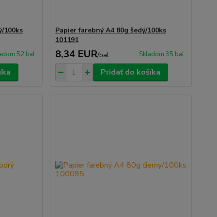
ý/100ks
Papier farebný A4 80g šedý/100ks
101191
8,34 EUR
adom 52 bal
Skladom 35 bal
/
bal
íka
Pridať do košíka