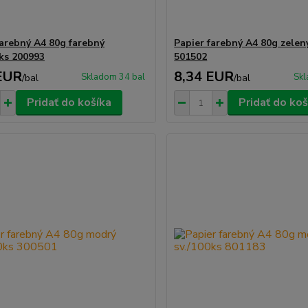
farebný A4 80g farebný
Papier farebný A4 80g zelen
ks 200993
501502
EUR
8,34 EUR
Skladom 34 bal
Skl
/
bal
/
bal
Pridať do košíka
Pridať do koš