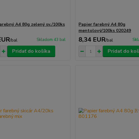
farebný A4 80g zelený sv./100ks
Papier farebný A4 80g
mentolový/100ks 020249
EUR
8,34 EUR
Skladom 43 bal
Skl
/
bal
/
bal
Pridať do košíka
Pridať do koš