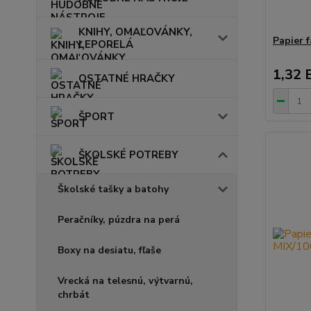
KNIHY, OMAĽOVÁNKY,
Papier f
LEPORELÁ
1,32 
OSTATNÉ HRAČKY
ŠPORT
ŠKOLSKÉ POTREBY
Školské tašky a batohy
Peračníky, púzdra na perá
Boxy na desiatu, fľaše
Vrecká na telesnú, výtvarnú,
chrbát