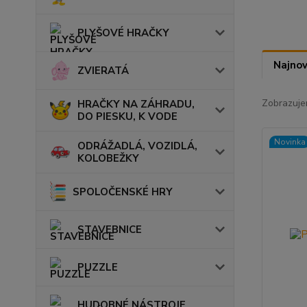
PLYŠOVÉ HRAČKY
Najnov
ZVIERATÁ
Zobrazuje
HRAČKY NA ZÁHRADU,
DO PIESKU, K VODE
Novinka
ODRÁŽADLÁ, VOZIDLÁ,
KOLOBEŽKY
SPOLOČENSKÉ HRY
STAVEBNICE
PUZZLE
HUDOBNÉ NÁSTROJE