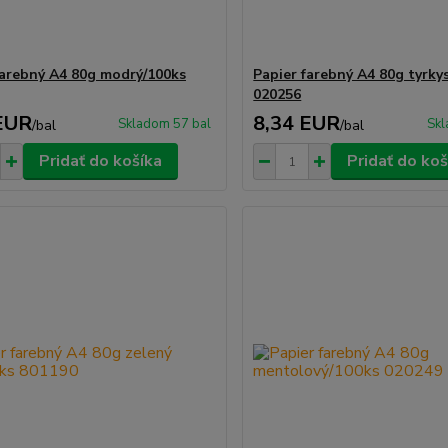
farebný A4 80g modrý/100ks
Papier farebný A4 80g tyrky
020256
EUR
8,34 EUR
Skladom 57 bal
Skl
/
bal
/
bal
Pridať do košíka
Pridať do koš