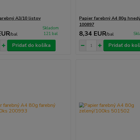
arebný A3/10 listov
Papier farebný A4 80g hned
100897
Skladom
EUR
8,34 EUR
121 bal
Skl
/
bal
/
bal
Pridať do košíka
Pridať do koš