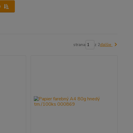
e
strana
z 2
ďalšie