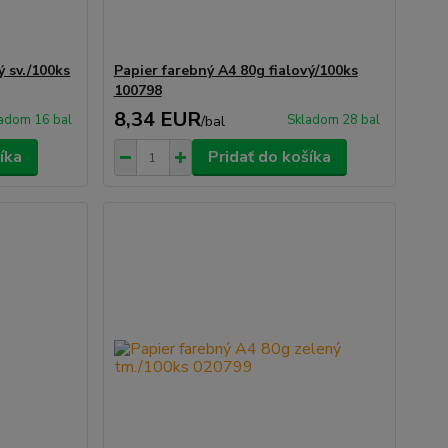
ý sv./100ks
Papier farebný A4 80g fialový/100ks
100798
8,34 EUR
adom 16 bal
Skladom 28 bal
/
bal
íka
Pridať do košíka