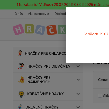
Milí zákazníci! V dňoch 29.07.2026-09.08.2026 máme z
O nás
Ako nakupovať
Obchodné podmienky
Ochrana oso
V dňoch 29.07
Úvod
HRAČKY PRE CHLAPCOV
Fare
HRAČKY PRE DIEVČATÁ
HRAČKY PRE
Cena:
NAJMENŠÍCH
KREATÍVNE HRAČKY
Skl
DREVENÉ HRAČKY