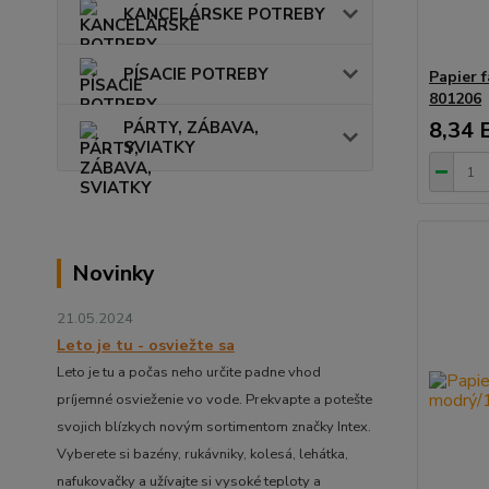
KANCELÁRSKE POTREBY
PÍSACIE POTREBY
Papier 
801206
8,34 
PÁRTY, ZÁBAVA,
SVIATKY
Novinky
21.05.2024
Leto je tu - osviežte sa
Leto je tu a počas neho určite padne vhod
príjemné osvieženie vo vode. Prekvapte a potešte
svojich blízkych novým sortimentom značky Intex.
Vyberete si bazény, rukávniky, kolesá, lehátka,
nafukovačky a užívajte si vysoké teploty a