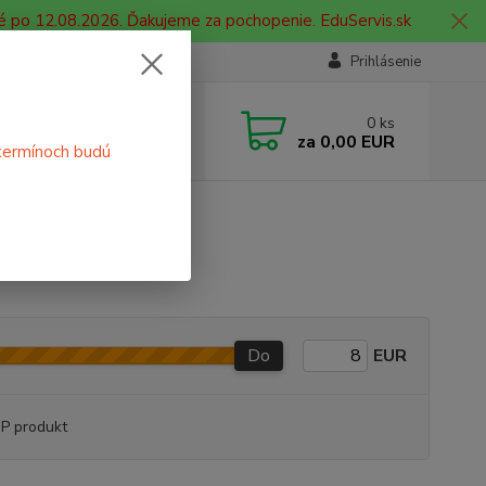
é po 12.08.2026. Ďakujeme za pochopenie. EduServis.sk
Prihlásenie
e si rady? Zavolajte.
0
ks
 908 755 958
za
0,00 EUR
termínoch budú
ia. od 9:00 hod. - 16:00 hod.
Do
EUR
P produkt