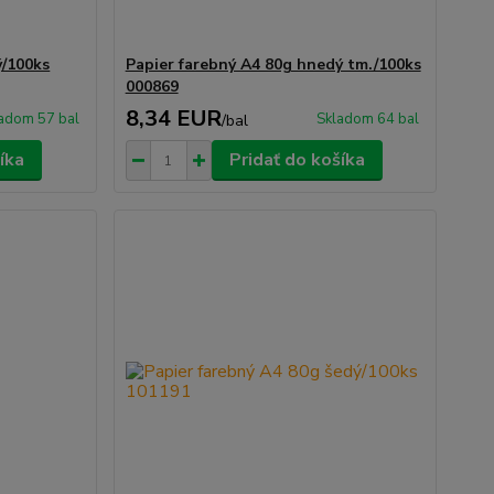
ý/100ks
Papier farebný A4 80g hnedý tm./100ks
000869
8,34 EUR
adom 57 bal
Skladom 64 bal
/
bal
íka
Pridať do košíka