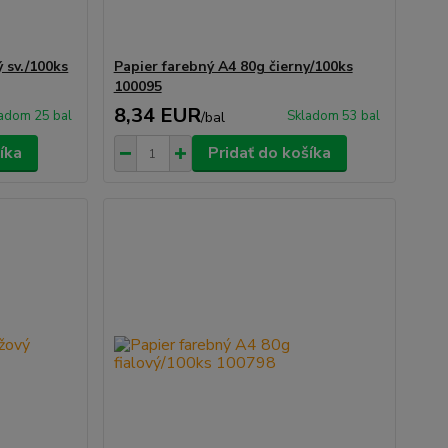
 sv./100ks
Papier farebný A4 80g čierny/100ks
100095
8,34 EUR
adom 25 bal
Skladom 53 bal
/
bal
íka
Pridať do košíka