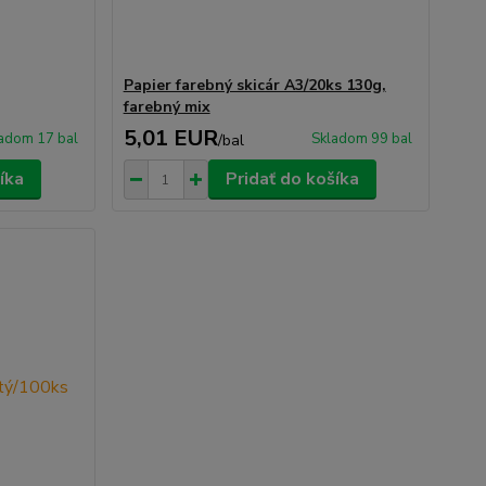
Papier farebný skicár A3/20ks 130g,
farebný mix
5,01 EUR
adom 17 bal
Skladom 99 bal
/
bal
íka
Pridať do košíka