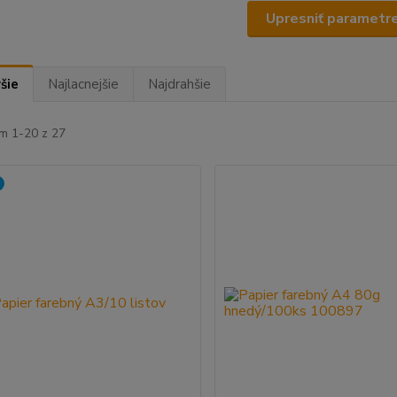
Upresniť parametr
šie
Najlacnejšie
Najdrahšie
m 1-20 z 27