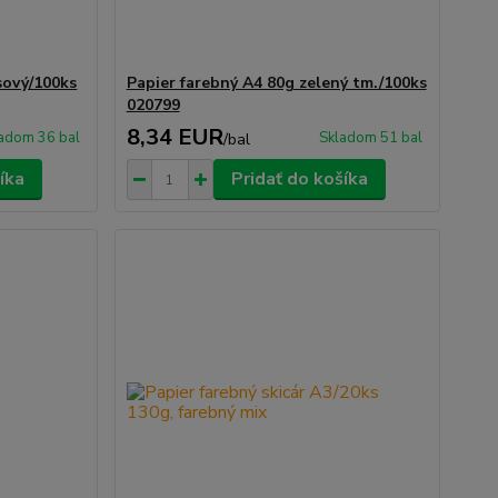
sový/100ks
Papier farebný A4 80g zelený tm./100ks
020799
8,34 EUR
adom 36 bal
Skladom 51 bal
/
bal
íka
Pridať do košíka