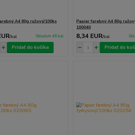
farebný A4 80g ružový/100ks
Papier farebný A4 80g ružov
100040
EUR
8,34 EUR
Skladom 48 bal
Skl
/
bal
/
bal
Pridať do košíka
Pridať do koš