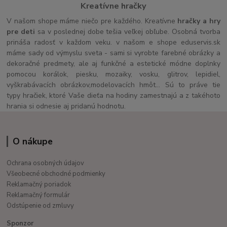
Kreatívne hračky
V našom shope máme niečo pre každého. Kreatívne
hračky a hry
pre deti
sa v poslednej dobe tešia veľkej obľube. Osobná tvorba
prináša radosť v každom veku. v našom e shope eduservis.sk
máme sady od výmyslu sveta - sami si vyrobte farebné obrázky a
dekoračné predmety, ale aj funkčné a estetické módne doplnky
pomocou korálok, piesku, mozaiky, vosku, glitrov, lepidiel,
vyškrabávacích obrázkov,modelovacích hmôt... Sú to práve tie
typy hračiek, ktoré Vaše dieťa na hodiny zamestnajú a z takéhoto
hrania si odnesie aj pridanú hodnotu.
O nákupe
Ochrana osobných údajov
Všeobecné obchodné podmienky
Reklamačný poriadok
Reklamačný formulár
Odstúpenie od zmluvy
Sponzor