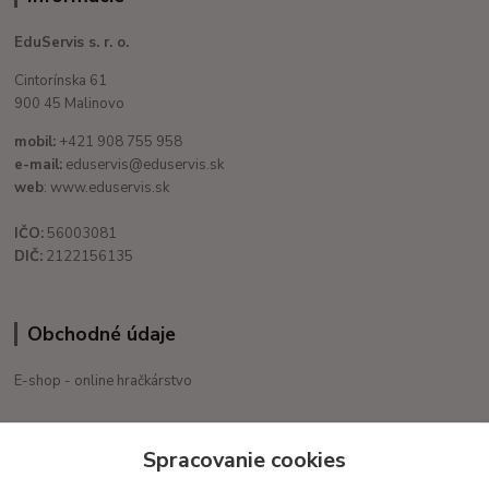
EduServis s. r. o.
Cintorínska 61
900 45 Malinovo
mobil:
+421 908 755 958
e-mail:
eduservis@eduservis.sk
web
: www.eduservis.sk
IČO:
56003081
DIČ:
2122156135
Obchodné údaje
E-shop - online hračkárstvo
+421 908 755 958
Spracovanie cookies
Po. - Pia. od 9:00 hod. - 16:00 hod.