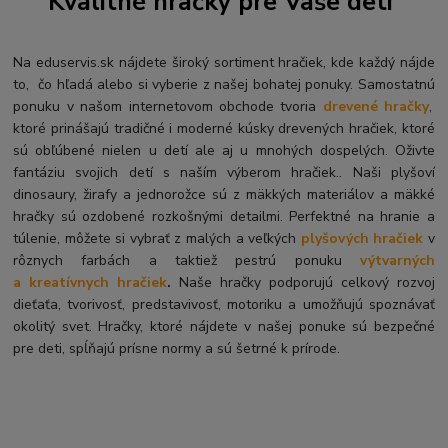
Kvalitné hračky pre Vaše deti
Na eduservis.sk nájdete široký sortiment hračiek, kde každý nájde
to, čo hľadá alebo si vyberie z našej bohatej ponuky. Samostatnú
ponuku v našom internetovom obchode tvoria
drevené hračky
,
ktoré prinášajú tradičné i moderné kúsky drevených hračiek, ktoré
sú obľúbené nielen u detí ale aj u mnohých dospelých. O
živte
fantáziu svojich detí s naším výberom hračiek.. Naši plyšoví
dinosaury, žirafy a jednorožce sú z mäkkých materiálov a mäkké
hračky sú ozdobené rozkošnými detailmi. Perfektné na hranie a
túlenie, môžete si vybrať z malých a veľkých
plyšových hračiek
v
rôznych farbách a taktiež pestrú ponuku
výtvarných
a kreatívnych hračiek
.
Naše hračky podporujú celkový rozvoj
dieťaťa, tvorivosť, predstavivosť, motoriku a umožňujú spoznávať
okolitý svet. Hračky, ktoré nájdete v našej ponuke sú bezpečné
pre deti, spĺňajú prísne normy a sú šetrné k prírode.