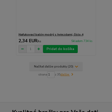
Nafukovací balón modrý s hviezdami, číslo.4
2,34 EUR
Skladom 734 ks
/
ks
Pridať do košíka
Načítať ďalšie produkty (20)
strana
z 35
ďalšie