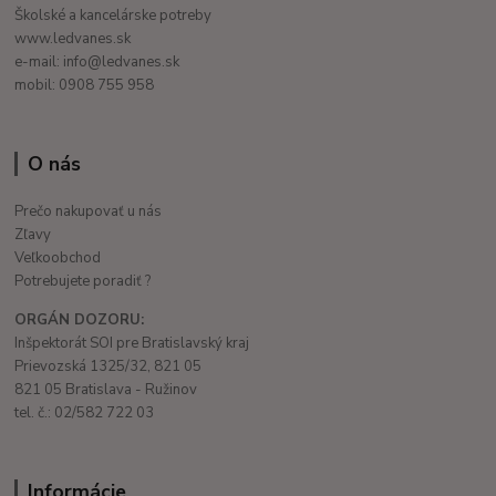
Školské a kancelárske potreby
www.ledvanes.sk
e-mail: info@ledvanes.sk
mobil: 0908 755 958
O nás
Prečo nakupovať u nás
Zľavy
Veľkoobchod
Potrebujete poradiť ?
ORGÁN DOZORU:
Inšpektorát SOI pre Bratislavský kraj
Prievozská 1325/32, 821 05
821 05 Bratislava - Ružinov
tel. č.: 02/582 722 03
Informácie