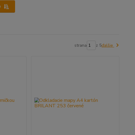
e
strana
z 5
ďalšie