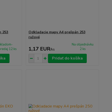
n 253
Odkladacie mapy A4 prešpán 253
ružové
Skladom-
Na objednávku
1,17 EUR
redaj 12 ks
2 ks
/
ks
íka
Pridať do košíka