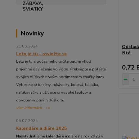
Novinky
21.05.2024
Odklada
žlté
Leto je tu - osviežte sa
Leto je tu a počas neho určite padne vhod
0,72 
príjemné osvieženie vo vode. Prekvapte a potešte
svojich blízkych novým sortimentom značky Intex.
Vyberete si bazény, rukávniky, kolesá, lehátka,
nafukovačky a užívajte si vysoké teploty a
dovolenky plným dúškom.
viac informácií .. >>
05.07.2024
Kalendáre a diáre 2025
Naskladnili sme kalendáre a diáre na rok 2025 v