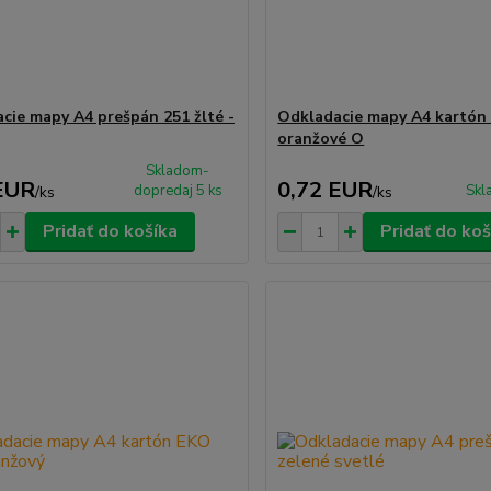
cie mapy A4 prešpán 251 žlté -
Odkladacie mapy A4 kartón
oranžové O
Skladom-
EUR
0,72 EUR
dopredaj 5 ks
Skl
/
ks
/
ks
Pridať do košíka
Pridať do koš