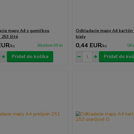
cie mapy A4 s gumičkou
Odkladacie mapy A4 kartón
 253 žlté
biely
EUR
0,44 EUR
Skladom 69 ks
Skl
/
ks
/
ks
Pridať do košíka
Pridať do koš