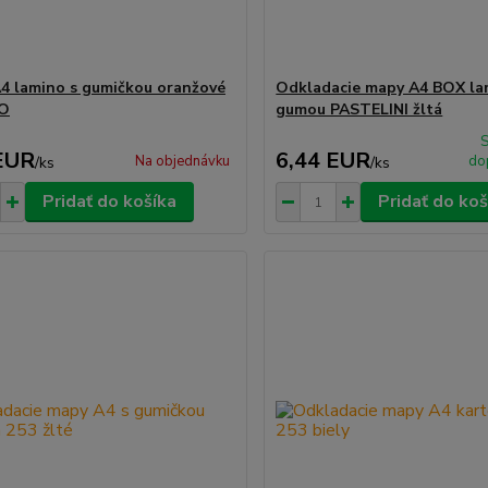
4 lamino s gumičkou oranžové
Odkladacie mapy A4 BOX la
O
gumou PASTELINI žltá
EUR
6,44 EUR
Na objednávku
do
/
ks
/
ks
Pridať do košíka
Pridať do koš