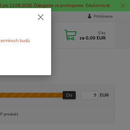
é po 12.08.2026. Ďakujeme za pochopenie. EduServis.sk
Prihlásenie
e si rady? Zavolajte.
0
ks
 908 755 958
za
0,00 EUR
termínoch budú
ia. od 9:00 hod. - 16:00 hod.
dkladacie mapy
Do
EUR
P produkt