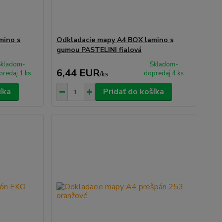
mino s
Odkladacie mapy A4 BOX lamino s
gumou PASTELINI fialová
Skladom-
Skladom-
6,44 EUR
predaj 1 ks
dopredaj 4 ks
/
ks
íka
Pridať do košíka