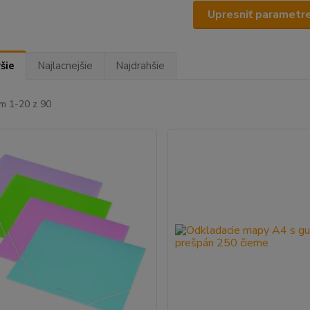
Upresniť parametr
šie
Najlacnejšie
Najdrahšie
m 1-20 z 90