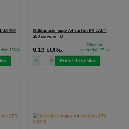
 LUX 253
Odkladacie mapy A4 kartón BRILANT
250 červené - D
Skladom-
0,19 EUR
adom 150 ks
dopredaj 125 ks
/
ks
íka
Pridať do košíka