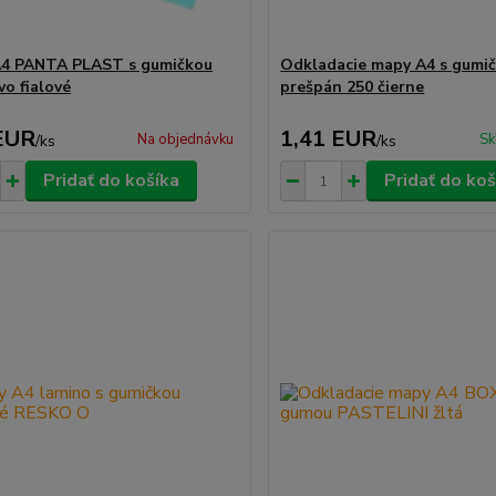
A4 PANTA PLAST s gumičkou
Odkladacie mapy A4 s gumi
vo fialové
prešpán 250 čierne
EUR
1,41 EUR
Na objednávku
Sk
/
ks
/
ks
Pridať do košíka
Pridať do koš