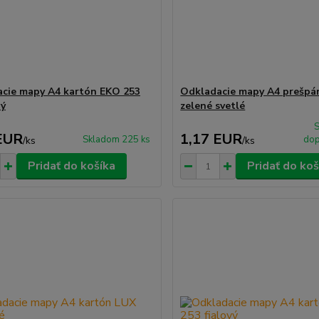
cie mapy A4 kartón EKO 253
Odkladacie mapy A4 prešpá
vý
zelené svetlé
EUR
1,17 EUR
Skladom 225 ks
dop
/
ks
/
ks
Pridať do košíka
Pridať do koš