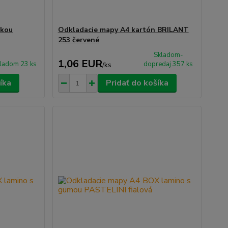
čkou
Odkladacie mapy A4 kartón BRILANT
253 červené
Skladom-
1,06 EUR
ladom 23 ks
dopredaj 357 ks
/
ks
íka
Pridať do košíka