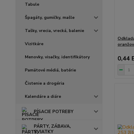
Tabule
Špagáty, gumičky, mašle
Tašky, vrecia, vrecká, balenie
Odklada
Vizitkáre
oranžo
Menovky, visačky, identifikátory
0,44 
Pamätové médiá, batérie
Čistenie a drogéria
Kalendáre a diáre
PÍSACIE POTREBY
PÁRTY, ZÁBAVA,
SVIATKY