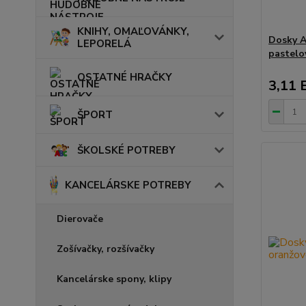
KNIHY, OMAĽOVÁNKY,
Dosky 
LEPORELÁ
pastelo
OSTATNÉ HRAČKY
3,11 
ŠPORT
ŠKOLSKÉ POTREBY
KANCELÁRSKE POTREBY
Dierovače
Zošívačky, rozšívačky
Kancelárske spony, klipy