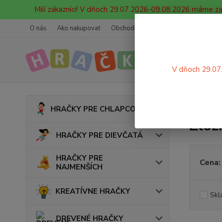
Milí zákazníci! V dňoch 29.07.2026-09.08.2026 máme z
O nás
Ako nakupovať
Obchodné podmienky
Ochrana oso
V dňoch 29.07
Úvod
HRAČKY PRE CHLAPCOV
Zlož
HRAČKY PRE DIEVČATÁ
HRAČKY PRE
Cena:
NAJMENŠÍCH
KREATÍVNE HRAČKY
Skl
DREVENÉ HRAČKY