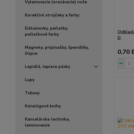
Vylamovacie (orezávacie) nože
Korekčné strojčeky a farby
Dátumovky, pečiatky,
Odklada
pečiatkové farby
D
Magnety, pripínačky, špendlíky,
0,70 
štipce
Lepidlá, lepiace pásky
Lupy
Tubusy
Katalógové knihy
Kancelárska technika,
laminovanie