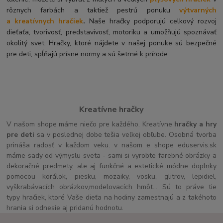
rôznych farbách a taktiež pestrú ponuku
výtvarných
a kreatívnych hračiek
.
Naše hračky podporujú celkový rozvoj
dieťaťa, tvorivosť, predstavivosť, motoriku a umožňujú spoznávať
okolitý svet. Hračky, ktoré nájdete v našej ponuke sú bezpečné
pre deti, spĺňajú prísne normy a sú šetrné k prírode.
Kreatívne hračky
V našom shope máme niečo pre každého. Kreatívne
hračky a hry
pre deti
sa v poslednej dobe tešia veľkej obľube. Osobná tvorba
prináša radosť v každom veku. v našom e shope eduservis.sk
máme sady od výmyslu sveta - sami si vyrobte farebné obrázky a
dekoračné predmety, ale aj funkčné a estetické módne doplnky
pomocou korálok, piesku, mozaiky, vosku, glitrov, lepidiel,
vyškrabávacích obrázkov,modelovacích hmôt... Sú to práve tie
typy hračiek, ktoré Vaše dieťa na hodiny zamestnajú a z takéhoto
hrania si odnesie aj pridanú hodnotu.