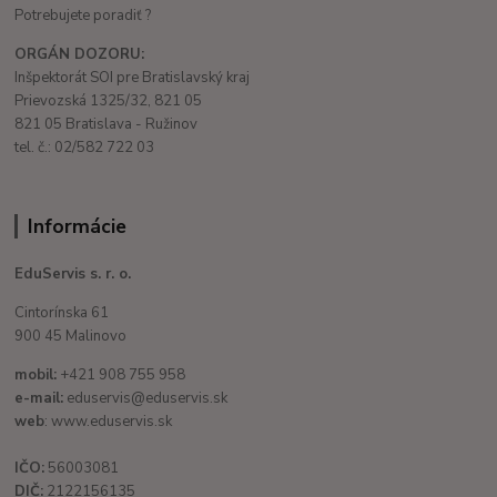
Potrebujete poradiť ?
ORGÁN DOZORU:
Inšpektorát SOI pre Bratislavský kraj
Prievozská 1325/32, 821 05
821 05 Bratislava - Ružinov
tel. č.: 02/582 722 03
Informácie
EduServis s. r. o.
Cintorínska 61
900 45 Malinovo
mobil:
+421 908 755 958
e-mail:
eduservis@eduservis.sk
web
: www.eduservis.sk
IČO:
56003081
DIČ:
2122156135