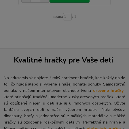
strana
z 1
Kvalitné hračky pre Vaše deti
Na eduservis.sk nájdete široký sortiment hračiek, kde každý nájde
to, čo hľadá alebo si vyberie z našej bohatej ponuky. Samostatnú
ponuku v našom internetovom obchode tvoria
drevené hračky
,
ktoré prinášajú tradičné i moderné kúsky drevených hračiek, ktoré
sú obľúbené nielen u detí ale aj u mnohých dospelých. O
živte
fantáziu svojich detí s naším výberom hračiek.. Naši plyšoví
dinosaury, žirafy a jednorožce sú z mäkkých materiálov a mäkké
hračky sú ozdobené rozkošnými detailmi. Perfektné na hranie a
túlenie, môžete si vybrať z malých a veľkých
plyšových hračiek
v