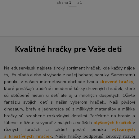
strana
z 1
Kvalitné hračky pre Vaše deti
Na eduservis.sk nájdete široký sortiment hračiek, kde každý nájde
to, čo hľadá alebo si vyberie z našej bohatej ponuky. Samostatnú
ponuku v našom internetovom obchode tvoria
drevené hračky
,
ktoré prinášajú tradičné i moderné kúsky drevených hračiek, ktoré
sú obľúbené nielen u detí ale aj u mnohých dospelých. O
živte
fantáziu svojich detí s naším výberom hračiek.. Naši plyšoví
dinosaury, žirafy a jednorožce sú z mäkkých materiálov a mäkké
hračky sú ozdobené rozkošnými detailmi. Perfektné na hranie a
túlenie, môžete si vybrať z malých a veľkých
plyšových hračiek
v
rôznych farbách a taktiež pestrú ponuku
výtvarných
a kreatívnych hračiek
.
Naše hračky podporujú celkový rozvoj