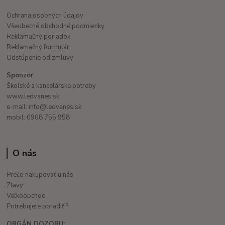
Ochrana osobných údajov
Všeobecné obchodné podmienky
Reklamačný poriadok
Reklamačný formulár
Odstúpenie od zmluvy
Sponzor
Školské a kancelárske potreby
www.ledvanes.sk
e-mail: info@ledvanes.sk
mobil: 0908 755 958
O nás
Prečo nakupovať u nás
Zľavy
Veľkoobchod
Potrebujete poradiť ?
ORGÁN DOZORU: