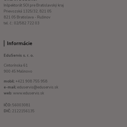
Inšpektorát SOI pre Bratislavský kraj
Prievozská 1325/32, 821 05
821 05 Bratislava - Ružinov
tel. č.: 02/582 722 03
Informácie
EduServis s. r. o.
Cintorínska 61
900 45 Malinovo
mobil:
+421 908 755 958
e-mail:
eduservis@eduservis.sk
web
: www.eduservis.sk
IČO:
56003081
DIČ:
2122156135