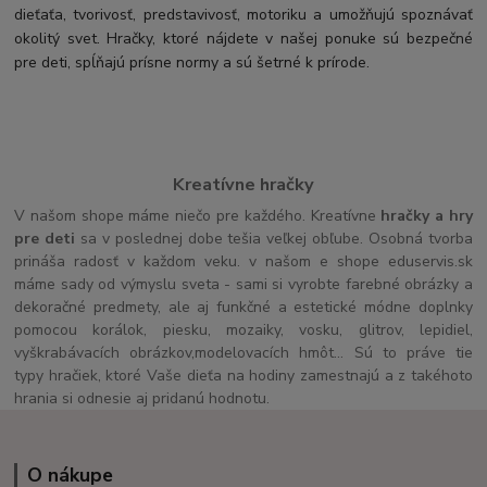
dieťaťa, tvorivosť, predstavivosť, motoriku a umožňujú spoznávať
okolitý svet. Hračky, ktoré nájdete v našej ponuke sú bezpečné
pre deti, spĺňajú prísne normy a sú šetrné k prírode.
Kreatívne hračky
V našom shope máme niečo pre každého. Kreatívne
hračky a hry
pre deti
sa v poslednej dobe tešia veľkej obľube. Osobná tvorba
prináša radosť v každom veku. v našom e shope eduservis.sk
máme sady od výmyslu sveta - sami si vyrobte farebné obrázky a
dekoračné predmety, ale aj funkčné a estetické módne doplnky
pomocou korálok, piesku, mozaiky, vosku, glitrov, lepidiel,
vyškrabávacích obrázkov,modelovacích hmôt... Sú to práve tie
typy hračiek, ktoré Vaše dieťa na hodiny zamestnajú a z takéhoto
hrania si odnesie aj pridanú hodnotu.
O nákupe