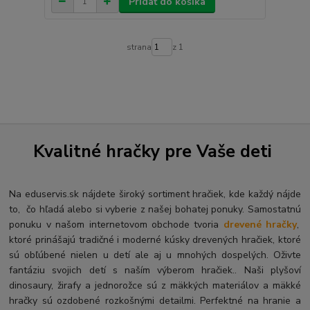
Pridať do košíka
strana
z 1
Kvalitné hračky pre Vaše deti
Na eduservis.sk nájdete široký sortiment hračiek, kde každý nájde
to, čo hľadá alebo si vyberie z našej bohatej ponuky. Samostatnú
ponuku v našom internetovom obchode tvoria
drevené hračky
,
ktoré prinášajú tradičné i moderné kúsky drevených hračiek, ktoré
sú obľúbené nielen u detí ale aj u mnohých dospelých. O
živte
fantáziu svojich detí s naším výberom hračiek.. Naši plyšoví
dinosaury, žirafy a jednorožce sú z mäkkých materiálov a mäkké
hračky sú ozdobené rozkošnými detailmi. Perfektné na hranie a