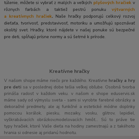
túlenie, môžete si vybrať z malých a veľkých
plyšových hračiek
v
rôznych farbách a taktiež pestrú ponuku
výtvarných
a kreatívnych hračiek
.
Naše hračky podporujú celkový rozvoj
dieťaťa, tvorivosť, predstavivosť, motoriku a umožňujú spoznávať
okolitý svet. Hračky, ktoré nájdete v našej ponuke sú bezpečné
pre deti, spĺňajú prísne normy a sú šetrné k prírode.
Kreatívne hračky
V našom shope máme niečo pre každého. Kreatívne
hračky a hry
pre deti
sa v poslednej dobe tešia veľkej obľube. Osobná tvorba
prináša radosť v každom veku. v našom e shope eduservis.sk
máme sady od výmyslu sveta - sami si vyrobte farebné obrázky a
dekoračné predmety, ale aj funkčné a estetické módne doplnky
pomocou korálok, piesku, mozaiky, vosku, glitrov, lepidiel,
vyškrabávacích obrázkov,modelovacích hmôt... Sú to práve tie
typy hračiek, ktoré Vaše dieťa na hodiny zamestnajú a z takéhoto
hrania si odnesie aj pridanú hodnotu.