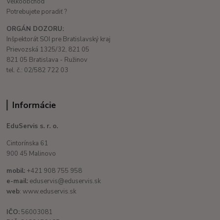
Veľkoobchod
Potrebujete poradiť ?
ORGÁN DOZORU:
Inšpektorát SOI pre Bratislavský kraj
Prievozská 1325/32, 821 05
821 05 Bratislava - Ružinov
tel. č.: 02/582 722 03
Informácie
EduServis s. r. o.
Cintorínska 61
900 45 Malinovo
mobil:
+421 908 755 958
e-mail:
eduservis@eduservis.sk
web
: www.eduservis.sk
IČO:
56003081