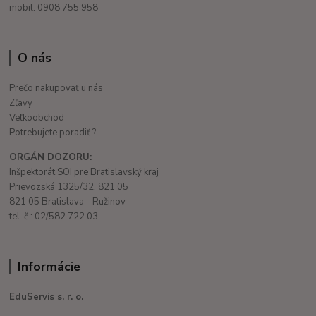
mobil: 0908 755 958
O nás
Prečo nakupovať u nás
Zľavy
Veľkoobchod
Potrebujete poradiť ?
ORGÁN DOZORU:
Inšpektorát SOI pre Bratislavský kraj
Prievozská 1325/32, 821 05
821 05 Bratislava - Ružinov
tel. č.: 02/582 722 03
Informácie
EduServis s. r. o.