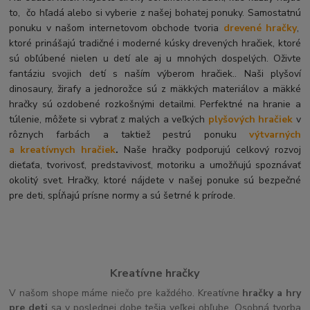
to, čo hľadá alebo si vyberie z našej bohatej ponuky. Samostatnú
ponuku v našom internetovom obchode tvoria
drevené hračky
,
ktoré prinášajú tradičné i moderné kúsky drevených hračiek, ktoré
sú obľúbené nielen u detí ale aj u mnohých dospelých. O
živte
fantáziu svojich detí s naším výberom hračiek.. Naši plyšoví
dinosaury, žirafy a jednorožce sú z mäkkých materiálov a mäkké
hračky sú ozdobené rozkošnými detailmi. Perfektné na hranie a
túlenie, môžete si vybrať z malých a veľkých
plyšových hračiek
v
rôznych farbách a taktiež pestrú ponuku
výtvarných
a kreatívnych hračiek
.
Naše hračky podporujú celkový rozvoj
dieťaťa, tvorivosť, predstavivosť, motoriku a umožňujú spoznávať
okolitý svet. Hračky, ktoré nájdete v našej ponuke sú bezpečné
pre deti, spĺňajú prísne normy a sú šetrné k prírode.
Kreatívne hračky
V našom shope máme niečo pre každého. Kreatívne
hračky a hry
pre deti
sa v poslednej dobe tešia veľkej obľube. Osobná tvorba