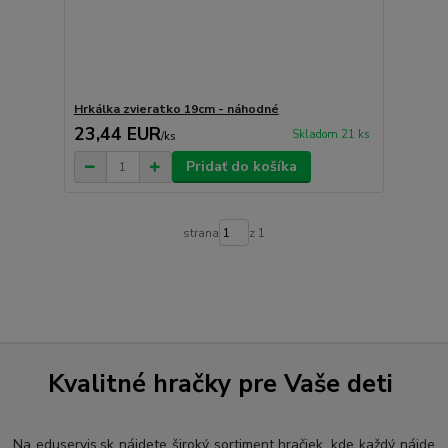
Hrkálka zvieratko 19cm - náhodné
23,44 EUR
Skladom 21 ks
/
ks
Pridať do košíka
strana
z 1
Kvalitné hračky pre Vaše deti
Na eduservis.sk nájdete široký sortiment hračiek, kde každý nájde