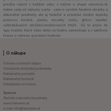
prináša radosť v každom veku. v našom e shope eduservis.sk
máme sady od výmyslu sveta - sami si vyrobte farebné obrázky a
dekoračné predmety, ale aj funkčné a estetické módne doplnky
pomocou korálok, piesku, mozaiky, vosku, glitrov, lepidiel,
vyškrabávacích obrázkov,modelovacích hmôt... Sú to práve tie
typy hračiek, ktoré Vaše dieťa na hodiny zamestnajú a z takéhoto
hrania si odnesie aj pridanú hodnotu.
O nákupe
Ochrana osobných údajov
Všeobecné obchodné podmienky
Reklamačný poriadok
Reklamačný formulár
Odstúpenie od zmluvy
Sponzor
Školské a kancelárske potreby
www.ledvanes.sk
e-mail: info@ledvanes.sk