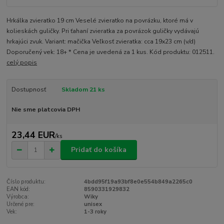
Hrkálka zvieratko 19 cm Veselé zvieratko na povrázku, ktoré má v
kolieskách guličky. Pri ťahaní zvieratka za povrázok guličky vydávajú
hrkajúci zvuk. Variant: mačička Veľkosť zvieratka: cca 19x23 cm (v/d)
Doporučený vek: 18+ * Cena je uvedená za 1 kus. Kód produktu: 012511.
celý popis
Dostupnosť
Skladom 21 ks
Nie sme platcovia DPH
23,44 EUR
/
ks
Pridať do košíka
Číslo produktu:
4bdd95f19a93bf8e0e554b849a2265c0
EAN kód:
8590331929832
Výrobca:
Wiky
Určené pre:
unisex
Vek:
1-3 roky