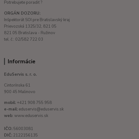
Potrebujete poradiť ?
ORGÁN DOZORU:
Inšpektorát SOI pre Bratislavský kraj
Prievozská 1325/32, 821 05
821 05 Bratislava - Ružinov
tel. č.: 02/582 722 03
Informácie
EduServis s. r. o.
Cintorínska 61
900 45 Malinovo
mobil:
+421 908 755 958
e-mail:
eduservis@eduservis.sk
web
: www.eduservis.sk
IČO:
56003081
DIČ:
2122156135