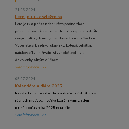
21.05.2024
Leto je tu - osviežte sa
Leto je tu a počas neho určite padne vhod
príjemné osvieženie vo vode. Prekvapte a potešte
svojich blízkych novým sortimentom značky Intex.
Vyberete si bazény, rukávniky, kolesá, lehátka,
nafukovačky a užívajte si vysoké teploty a
dovolenky plným dúškom.
viac informácií .. >>
05.07.2024
Kalendáre a diáre 2025
Naskladnili sme kalendáre a diáre na rok 2025 v
rôznych motívoch, vďaka ktorým Vám žiaden
termín počas roka 2025 neutečie.
viac informácií .. >>