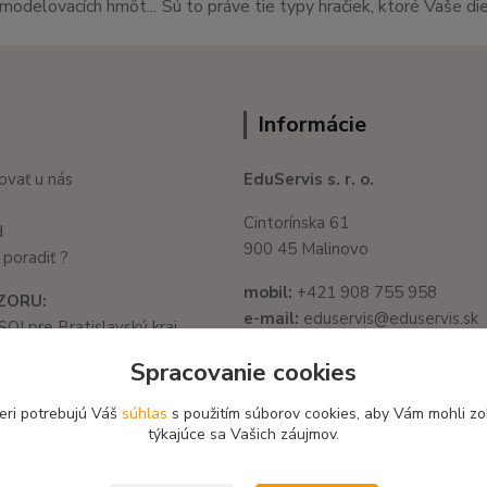
v,modelovacích hmôt... Sú to práve tie typy hračiek, ktoré Vaše di
Informácie
ovať u nás
EduServis s. r. o.
Cintorínska 61
d
900 45 Malinovo
poradiť ?
mobil:
+421 908 755 958
ZORU:
e-mail:
eduservis@eduservis.sk
SOI pre Bratislavský kraj
web
: www.eduservis.sk
1325/32, 821 05
Spracovanie cookies
slava - Ružinov
IČO:
56003081
582 722 03
eri potrebujú Váš
súhlas
s použitím súborov cookies, aby Vám mohli zo
DIČ:
2122156135
týkajúce sa Vašich záujmov.