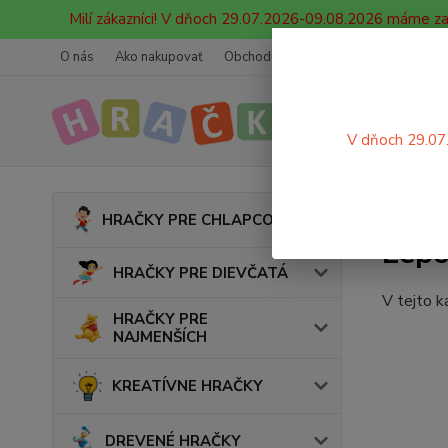
Milí zákazníci! V dňoch 29.07.2026-09.08.2026 máme z
O nás
Ako nakupovať
Obchodné podmienky
Ochrana oso
V dňoch 29.07
Úvod
HRAČKY PRE CHLAPCOV
Lepo
HRAČKY PRE DIEVČATÁ
V tejto k
HRAČKY PRE
NAJMENŠÍCH
KREATÍVNE HRAČKY
DREVENÉ HRAČKY