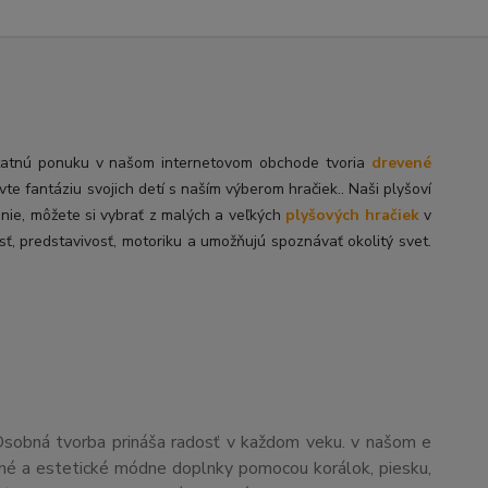
tatnú
ponuku v našom internetovom obchode tvoria
drevené
ivte fantáziu svojich detí s naším výberom hračiek.. Naši plyšoví
enie, môžete si vybrať z malých a veľkých
plyšových hračiek
v
sť, predstavivosť, motoriku a umožňujú spoznávať okolitý svet.
Osobná tvorba prináša radosť v každom veku. v našom e
čné a estetické módne doplnky pomocou korálok, piesku,