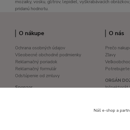
mozaiky, vosku, glitrov, lepidiel, vyškrabávacích obrázko
pridanú hodnotu.
O nákupe
O nás
Ochrana osobných údajov
Prečo nakup
Všeobecné obchodné podmienky
Zľavy
Reklamačný poriadok
Veľkoobcho
Reklamačný formulár
Potrebujete 
Odstúpenie od zmluvy
ORGÁN DO
Sponzor
Inšpektorát 
Školské a kancelárske potreby
Prievozská 
www.ledvanes.sk
821 05 Brati
e-mail: info@ledvanes.sk
tel. č.: 02/
Náš e-shop a partn
mobil: 0908 755 958