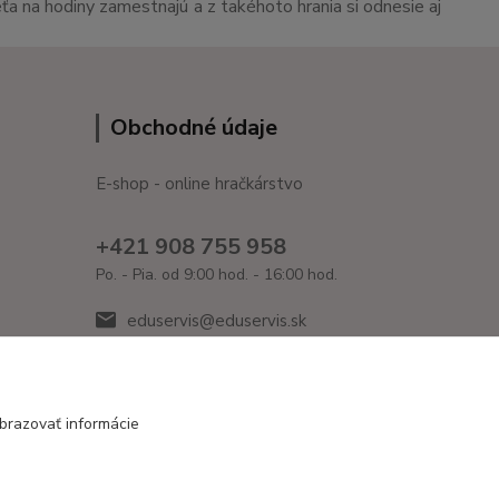
eťa na hodiny zamestnajú a z takéhoto hrania si odnesie aj
Obchodné údaje
E-shop - online hračkárstvo
+421 908 755 958
Po. - Pia. od 9:00 hod. - 16:00 hod.
eduservis@eduservis.sk
brazovať informácie