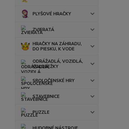
PLYŠOVÉ HRAČKY
ZVIERATÁ
HRAČKY NA ZÁHRADU,
DO PIESKU, K VODE
ODRÁŽADLÁ, VOZIDLÁ,
KOLOBEŽKY
SPOLOČENSKÉ HRY
STAVEBNICE
PUZZLE
HUDOBNÉ NÁSTROJE