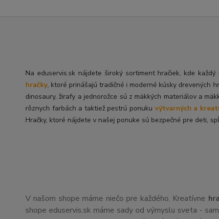
Na eduservis.sk nájdete široký sortiment hračiek, kde každ
hračky
, ktoré prinášajú tradičné i moderné kúsky drevených h
dinosaury, žirafy a jednorožce sú z mäkkých materiálov a mäk
rôznych farbách a taktiež pestrú ponuku
výtvarných a kreat
Hračky, ktoré nájdete v našej ponuke sú bezpečné pre deti, spĺ
V našom shope máme niečo pre každého. Kreatívne
hr
shope eduservis.sk máme sady od výmyslu sveta - sami 