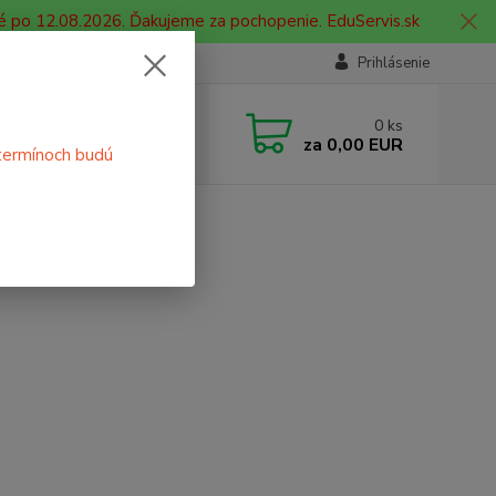
é po 12.08.2026. Ďakujeme za pochopenie. EduServis.sk
Prihlásenie
e si rady? Zavolajte.
0
ks
 908 755 958
za
0,00 EUR
termínoch budú
ia. od 9:00 hod. - 16:00 hod.