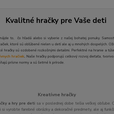
Kvalitné hračky pre Vaše deti
ý nájde to, čo hľadá alebo si vyberie z našej bohatej ponuky. Samos
račiek, ktoré sú obľúbené nielen u detí ale aj u mnohých dospelých. O
ž
ké hračky sú ozdobené rozkošnými detailmi. Perfektné na hranie a túl
ívnych hračiek
.
Naše hračky podporujú celkový rozvoj dieťaťa, tvorivo
ňajú prísne normy a sú šetrné k prírode.
Kreatívne hračky
ačky a hry pre deti
sa v poslednej dobe tešia veľkej obľube. 
si vyrobte farebné obrázky a dekoračné predmety, ale aj funk