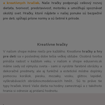
a kreatívnych hračiek
.
Naše hračky podporujú celkový rozvoj
dieťaťa, tvorivosť, predstavivosť, motoriku a umožňujú spoznávať
okolitý svet. Hračky, ktoré nájdete v našej ponuke sú bezpečné
pre deti, spĺňajú prísne normy a sú šetrné k prírode.
Kreatívne hračky
V našom shope máme niečo pre každého. Kreatívne
hračky a hry
pre deti
sa v poslednej dobe tešia veľkej obľube. Osobná tvorba
prináša radosť v každom veku. v našom e shope eduservis.sk
máme sady od výmyslu sveta - sami si vyrobte farebné obrázky a
dekoračné predmety, ale aj funkčné a estetické módne doplnky
pomocou korálok, piesku, mozaiky, vosku, glitrov, lepidiel,
vyškrabávacích obrázkov,modelovacích hmôt... Sú to práve tie
typy hračiek, ktoré Vaše dieťa na hodiny zamestnajú a z takéhoto
hrania si odnesie aj pridanú hodnotu.