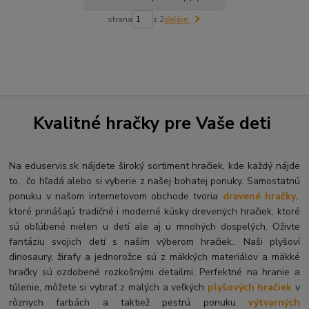
strana
z 2
ďalšie
Kvalitné hračky pre Vaše deti
Na eduservis.sk nájdete široký sortiment hračiek, kde každý nájde
to, čo hľadá alebo si vyberie z našej bohatej ponuky. Samostatnú
ponuku v našom internetovom obchode tvoria
drevené hračky
,
ktoré prinášajú tradičné i moderné kúsky drevených hračiek, ktoré
sú obľúbené nielen u detí ale aj u mnohých dospelých. O
živte
fantáziu svojich detí s naším výberom hračiek.. Naši plyšoví
dinosaury, žirafy a jednorožce sú z mäkkých materiálov a mäkké
hračky sú ozdobené rozkošnými detailmi. Perfektné na hranie a
túlenie, môžete si vybrať z malých a veľkých
plyšových hračiek
v
rôznych farbách a taktiež pestrú ponuku
výtvarných