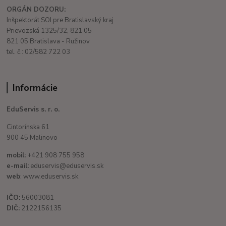
ORGÁN DOZORU:
Inšpektorát SOI pre Bratislavský kraj
Prievozská 1325/32, 821 05
821 05 Bratislava - Ružinov
tel. č.: 02/582 722 03
Informácie
EduServis s. r. o.
Cintorínska 61
900 45 Malinovo
mobil:
+421 908 755 958
e-mail:
eduservis@eduservis.sk
web
: www.eduservis.sk
IČO:
56003081
DIČ:
2122156135