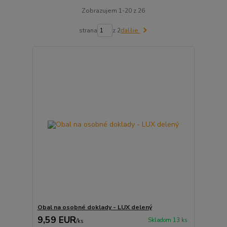
Zobrazujem 1-20 z 26
strana
z 2
ďalšie
Obal na osobné doklady - LUX delený
9,59 EUR
Skladom 13 ks
/
ks