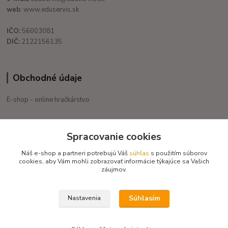
web
: www.eduservis.sk
IČO:
56003081
DIČ:
2122156135
Obchodné údaje
E-shop - online hračkárstvo
+421 908 755 958
Spracovanie cookies
Po. - Pia. od 9:00 hod. - 16:00 hod.
Náš e-shop a partneri potrebujú Váš
súhlas
s použitím súborov
eduservis@eduservis.sk
cookies, aby Vám mohli zobrazovať informácie týkajúce sa Vašich
záujmov.
Súhlasím
Nastavenia
Copyright © 2020 EduServis - Všetky práva vyhradené / Design EduServis