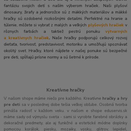
fantáziu svojich detí s naším výberom hračiek.. Naši plyšoví
dinosaury, žirafy a jednorožce sú z mäkkých materiálov a mäkké
hračky sú ozdobené rozkošnými detailmi. Perfektné na hranie a
túlenie, môžete si vybrať z malých a veľkých
plyšových hračiek
v
rôznych farbách a taktiež pestrú ponuku
výtvarných
a kreatívnych hračiek
.
Naše hračky podporujú celkový rozvoj
dieťaťa, tvorivosť, predstavivosť, motoriku a umožňujú spoznávať
okolitý svet. Hračky, ktoré nájdete v našej ponuke sú bezpečné
pre deti, spĺňajú prísne normy a sú šetrné k prírode.
Kreatívne hračky
V našom shope máme niečo pre každého. Kreatívne
hračky a hry
pre deti
sa v poslednej dobe tešia veľkej obľube. Osobná tvorba
prináša radosť v každom veku. v našom e shope eduservis.sk
máme sady od výmyslu sveta - sami si vyrobte farebné obrázky a
dekoračné predmety, ale aj funkčné a estetické módne doplnky
pomocou korálok, piesku, mozaiky, vosku, glitrov, lepidiel,