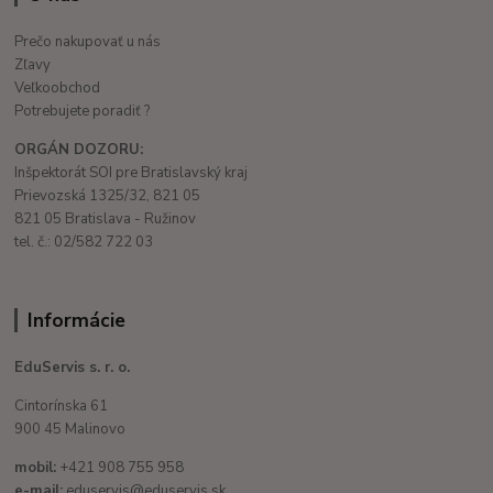
Prečo nakupovať u nás
Zľavy
Veľkoobchod
Potrebujete poradiť ?
ORGÁN DOZORU:
Inšpektorát SOI pre Bratislavský kraj
Prievozská 1325/32, 821 05
821 05 Bratislava - Ružinov
tel. č.: 02/582 722 03
Informácie
EduServis s. r. o.
Cintorínska 61
900 45 Malinovo
mobil:
+421 908 755 958
e-mail:
eduservis@eduservis.sk