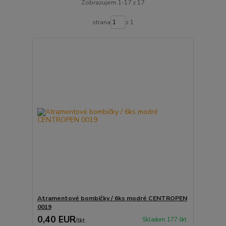
Zobrazujem 1-17 z 17
strana
z 1
Atramentové bombičky / 6ks modré CENTROPEN
0019
0,40 EUR
Skladom 177 škt
/
škt