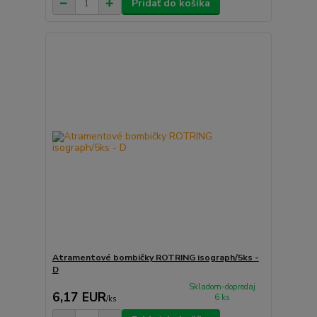
Pridať do košíka
Atramentové bombičky ROTRING isograph/5ks -
D
Skladom-dopredaj
6,17 EUR
6 ks
/
ks