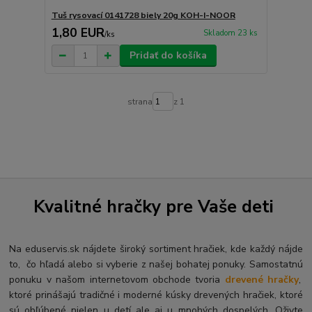
Tuš rysovací 0141728 biely 20g KOH-I-NOOR
1,80 EUR
Skladom 23 ks
/
ks
Pridať do košíka
strana
z 1
Kvalitné hračky pre Vaše deti
Na eduservis.sk nájdete široký sortiment hračiek, kde každý nájde
to, čo hľadá alebo si vyberie z našej bohatej ponuky. Samostatnú
ponuku v našom internetovom obchode tvoria
drevené hračky
,
ktoré prinášajú tradičné i moderné kúsky drevených hračiek, ktoré
sú obľúbené nielen u detí ale aj u mnohých dospelých. O
živte