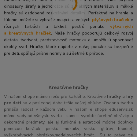
dinosaury, žirafy a jednorožce sú z mäkkých materiálov a mäkké
hračky sú ozdobené rozkošnými detailmi. Perfektné na hranie a
túlenie, môžete si vybrať z malých a veľkých
plyšových hračiek
v
rôznych farbách a taktiež pestrú ponuku
výtvarných
a kreatívnych hračiek
.
Naše hračky podporujú celkový rozvoj
dieťaťa, tvorivosť, predstavivosť, motoriku a umožňujú spoznávať
okolitý svet. Hračky, ktoré nájdete v našej ponuke sú bezpečné
pre deti, spĺňajú prísne normy a sú šetrné k prírode.
Kreatívne hračky
V našom shope máme niečo pre každého. Kreatívne
hračky a hry
pre deti
sa v poslednej dobe tešia veľkej obľube. Osobná tvorba
prináša radosť v každom veku. v našom e shope eduservis.sk
máme sady od výmyslu sveta - sami si vyrobte farebné obrázky a
dekoračné predmety, ale aj funkčné a estetické módne doplnky
pomocou korálok, piesku, mozaiky, vosku, glitrov, lepidiel,
vyškrabávacích obrázkov,modelovacích hmôt... Sú to práve tie