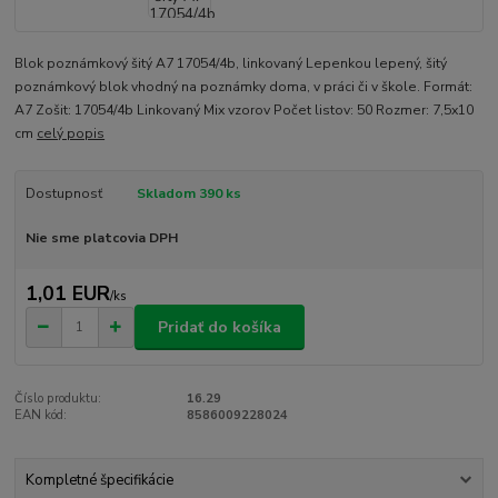
Blok poznámkový šitý A7 17054/4b, linkovaný Lepenkou lepený, šitý
poznámkový blok vhodný na poznámky doma, v práci či v škole. Formát:
A7 Zošit: 17054/4b Linkovaný Mix vzorov Počet listov: 50 Rozmer: 7,5x10
cm
celý popis
Dostupnosť
Skladom 390 ks
Nie sme platcovia DPH
1,01 EUR
/
ks
Pridať do košíka
Číslo produktu:
16.29
EAN kód:
8586009228024
Kompletné špecifikácie