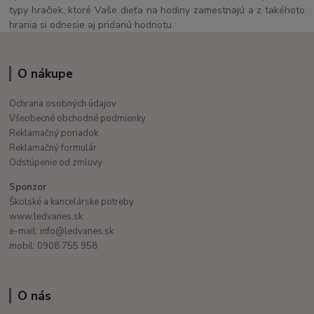
typy hračiek, ktoré Vaše dieťa na hodiny zamestnajú a z takéhoto
hrania si odnesie aj pridanú hodnotu.
O nákupe
Ochrana osobných údajov
Všeobecné obchodné podmienky
Reklamačný poriadok
Reklamačný formulár
Odstúpenie od zmluvy
Sponzor
Školské a kancelárske potreby
www.ledvanes.sk
e-mail: info@ledvanes.sk
mobil: 0908 755 958
O nás