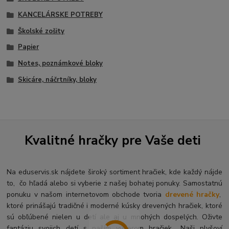
KANCELÁRSKE POTREBY
Školské zošity
Papier
Notes, poznámkové bloky
Skicáre, náčrtníky, bloky
Kvalitné hračky pre Vaše deti
Na eduservis.sk nájdete široký sortiment hračiek, kde každý nájde
to, čo hľadá alebo si vyberie z našej bohatej ponuky. Samostatnú
ponuku v našom internetovom obchode tvoria
drevené hračky
,
ktoré prinášajú tradičné i moderné kúsky drevených hračiek, ktoré
sú obľúbené nielen u detí ale aj u mnohých dospelých. O
živte
fantáziu svojich detí s naším výberom hračiek.. Naši plyšoví