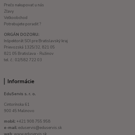
Prečo nakupovať u nás
Zľavy
Veľkoobchod
Potrebujete poradiť ?
ORGÁN DOZORU:
Inšpektorát SOI pre Bratislavský kraj
Prievozská 1325/32, 821 05
821 05 Bratislava - Ružinov
tel. č.: 02/582 722 03
Informácie
EduServis s. r. o.
Cintorínska 61
900 45 Malinovo
mobil:
+421 908 755 958
e-mail:
eduservis@eduservis.sk
web
: www.eduservis.sk