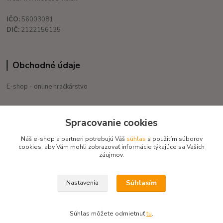
IČO:
56003081
DIČ:
2122156135
Obchodné údaje
E-shop - online hračkárstvo
+421 908 755 958
Spracovanie cookies
Po. - Pia. od 9:00 hod. - 16:00 hod.
Náš e-shop a partneri potrebujú Váš
súhlas
s použitím súborov
eduservis@eduservis.sk
cookies, aby Vám mohli zobrazovať informácie týkajúce sa Vašich
záujmov.
Súhlasím
Nastavenia
Copyright © 2020 EduServis - Všetky práva vyhradené / Design EduServis
Súhlas môžete odmietnuť
tu
.
Vytvorené na
Eshop-rychlo.sk