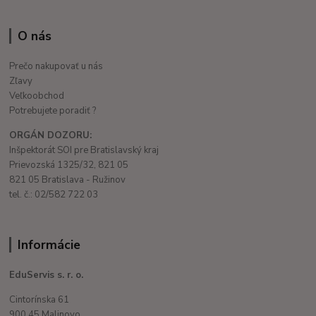
O nás
Prečo nakupovať u nás
Zľavy
Veľkoobchod
Potrebujete poradiť ?
ORGÁN DOZORU:
Inšpektorát SOI pre Bratislavský kraj
Prievozská 1325/32, 821 05
821 05 Bratislava - Ružinov
tel. č.: 02/582 722 03
Informácie
EduServis s. r. o.
Cintorínska 61
900 45 Malinovo