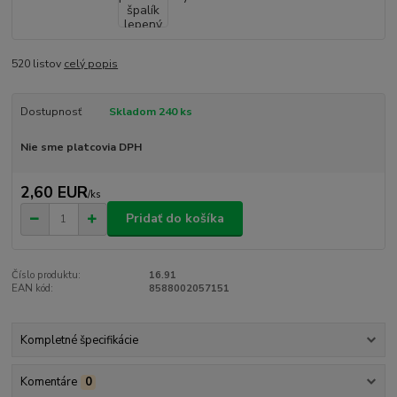
520 listov
celý popis
Dostupnosť
Skladom 240 ks
Nie sme platcovia DPH
2,60 EUR
/
ks
Pridať do košíka
Číslo produktu:
16.91
EAN kód:
8588002057151
Kompletné špecifikácie
Komentáre
0