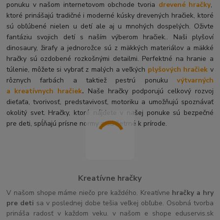
ponuku v našom internetovom obchode tvoria
drevené hračky
,
ktoré prinášajú tradičné i moderné kúsky drevených hračiek, ktoré
sú obľúbené nielen u detí ale aj u mnohých dospelých. O
živte
fantáziu svojich detí s naším výberom hračiek.. Naši plyšoví
dinosaury, žirafy a jednorožce sú z mäkkých materiálov a mäkké
hračky sú ozdobené rozkošnými detailmi. Perfektné na hranie a
túlenie, môžete si vybrať z malých a veľkých
plyšových hračiek
v
rôznych farbách a taktiež pestrú ponuku
výtvarných
a kreatívnych hračiek
.
Naše hračky podporujú celkový rozvoj
dieťaťa, tvorivosť, predstavivosť, motoriku a umožňujú spoznávať
okolitý svet. Hračky, ktoré nájdete v našej ponuke sú bezpečné
pre deti, spĺňajú prísne normy a sú šetrné k prírode.
Kreatívne hračky
V našom shope máme niečo pre každého. Kreatívne
hračky a hry
pre deti
sa v poslednej dobe tešia veľkej obľube. Osobná tvorba
prináša radosť v každom veku. v našom e shope eduservis.sk