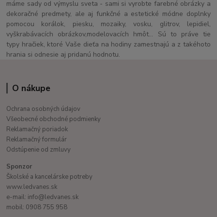
máme sady od výmyslu sveta - sami si vyrobte farebné obrázky a
dekoračné predmety, ale aj funkčné a estetické módne doplnky
pomocou korálok, piesku, mozaiky, vosku, glitrov, lepidiel,
vyškrabávacích obrázkov,modelovacích hmôt... Sú to práve tie
typy hračiek, ktoré Vaše dieťa na hodiny zamestnajú a z takéhoto
hrania si odnesie aj pridanú hodnotu.
O nákupe
Ochrana osobných údajov
Všeobecné obchodné podmienky
Reklamačný poriadok
Reklamačný formulár
Odstúpenie od zmluvy
Sponzor
Školské a kancelárske potreby
www.ledvanes.sk
e-mail: info@ledvanes.sk
mobil: 0908 755 958