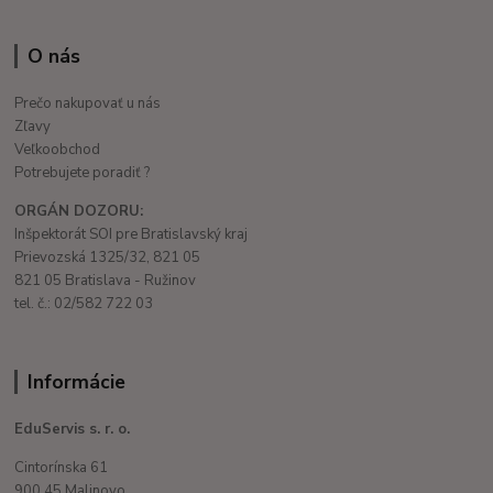
O nás
Prečo nakupovať u nás
Zľavy
Veľkoobchod
Potrebujete poradiť ?
ORGÁN DOZORU:
Inšpektorát SOI pre Bratislavský kraj
Prievozská 1325/32, 821 05
821 05 Bratislava - Ružinov
tel. č.: 02/582 722 03
Informácie
EduServis s. r. o.
Cintorínska 61
900 45 Malinovo