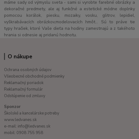
máme sady od výmyslu sveta - sami si vyrobte farebné obrázky a
dekoračné predmety, ale aj funkčné a estetické módne doplnky
pomocou korálok, piesku, mozaiky, vosku, glitrov, lepidiel,
vyškrabávacích obrázkov,modelovacích hmôt... Sú to práve tie
typy hračiek, ktoré Vaše dieťa na hodiny zamestnajú a z takéhoto
hrania si odnesie aj pridanú hodnotu.
O nákupe
Ochrana osobných údajov
Všeobecné obchodné podmienky
Reklamačný poriadok
Reklamačný formulár
Odstúpenie od zmluvy
Sponzor
Školské a kancelárske potreby
www.ledvanes.sk
e-mail: info@ledvanes.sk
mobil: 0908 755 958