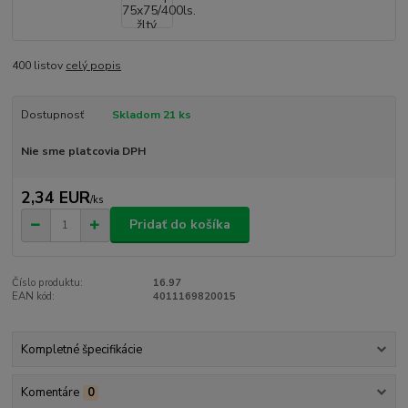
400 listov
celý popis
Dostupnosť
Skladom 21 ks
Nie sme platcovia DPH
2,34 EUR
/
ks
Pridať do košíka
Číslo produktu:
16.97
EAN kód:
4011169820015
Kompletné špecifikácie
Komentáre
0