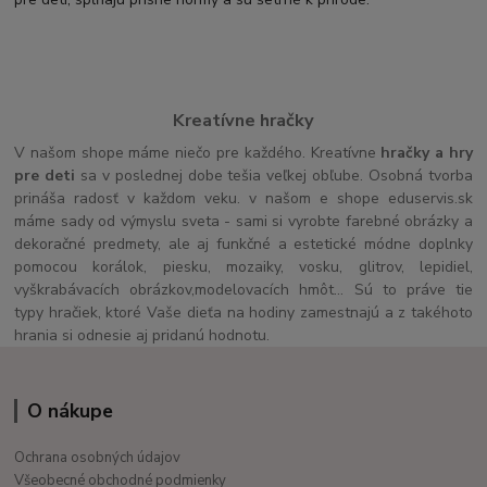
Kreatívne hračky
V našom shope máme niečo pre každého. Kreatívne
hračky a hry
pre deti
sa v poslednej dobe tešia veľkej obľube. Osobná tvorba
prináša radosť v každom veku. v našom e shope eduservis.sk
máme sady od výmyslu sveta - sami si vyrobte farebné obrázky a
dekoračné predmety, ale aj funkčné a estetické módne doplnky
pomocou korálok, piesku, mozaiky, vosku, glitrov, lepidiel,
vyškrabávacích obrázkov,modelovacích hmôt... Sú to práve tie
typy hračiek, ktoré Vaše dieťa na hodiny zamestnajú a z takéhoto
hrania si odnesie aj pridanú hodnotu.
O nákupe
Ochrana osobných údajov
Všeobecné obchodné podmienky