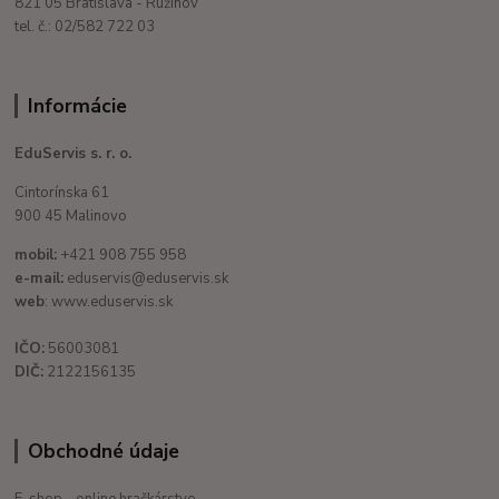
821 05 Bratislava - Ružinov
tel. č.: 02/582 722 03
Informácie
EduServis s. r. o.
Cintorínska 61
900 45 Malinovo
mobil:
+421 908 755 958
e-mail:
eduservis@eduservis.sk
web
: www.eduservis.sk
IČO:
56003081
DIČ:
2122156135
Obchodné údaje
E-shop - online hračkárstvo