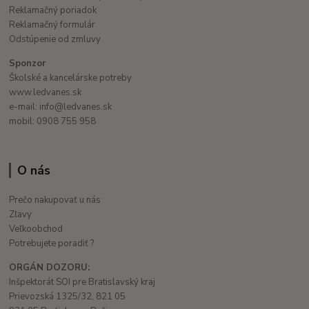
Reklamačný poriadok
Reklamačný formulár
Odstúpenie od zmluvy
Sponzor
Školské a kancelárske potreby
www.ledvanes.sk
e-mail: info@ledvanes.sk
mobil: 0908 755 958
O nás
Prečo nakupovať u nás
Zľavy
Veľkoobchod
Potrebujete poradiť ?
ORGÁN DOZORU:
Inšpektorát SOI pre Bratislavský kraj
Prievozská 1325/32, 821 05