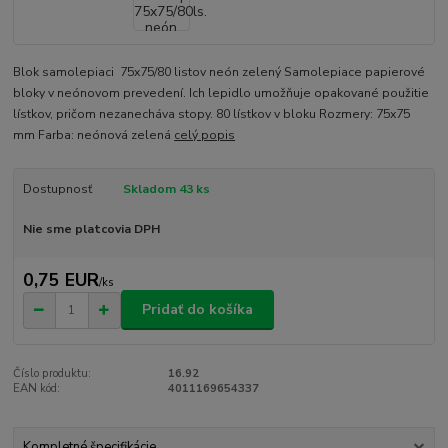
Blok samolepiaci 75x75/80 listov neón zelený Samolepiace papierové
bloky v neónovom prevedení. Ich lepidlo umožňuje opakované použitie
lístkov, pričom nezanecháva stopy. 80 lístkov v bloku Rozmery: 75x75
mm Farba: neónová zelená
celý popis
Dostupnosť
Skladom 43 ks
Nie sme platcovia DPH
0,75 EUR
/
ks
Pridať do košíka
Číslo produktu:
16.92
EAN kód:
4011169654337
Kompletné špecifikácie