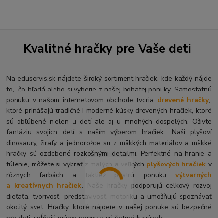
Kvalitné hračky pre Vaše deti
Na eduservis.sk nájdete široký sortiment hračiek, kde každý nájde
to, čo hľadá alebo si vyberie z našej bohatej ponuky. Samostatnú
ponuku v našom internetovom obchode tvoria
drevené hračky
,
ktoré prinášajú tradičné i moderné kúsky drevených hračiek, ktoré
sú obľúbené nielen u detí ale aj u mnohých dospelých. O
živte
fantáziu svojich detí s naším výberom hračiek.. Naši plyšoví
dinosaury, žirafy a jednorožce sú z mäkkých materiálov a mäkké
hračky sú ozdobené rozkošnými detailmi. Perfektné na hranie a
túlenie, môžete si vybrať z malých a veľkých
plyšových hračiek
v
rôznych farbách a taktiež pestrú ponuku
výtvarných
a kreatívnych hračiek
.
Naše hračky podporujú celkový rozvoj
dieťaťa, tvorivosť, predstavivosť, motoriku a umožňujú spoznávať
okolitý svet. Hračky, ktoré nájdete v našej ponuke sú bezpečné
pre deti, spĺňajú prísne normy a sú šetrné k prírode.