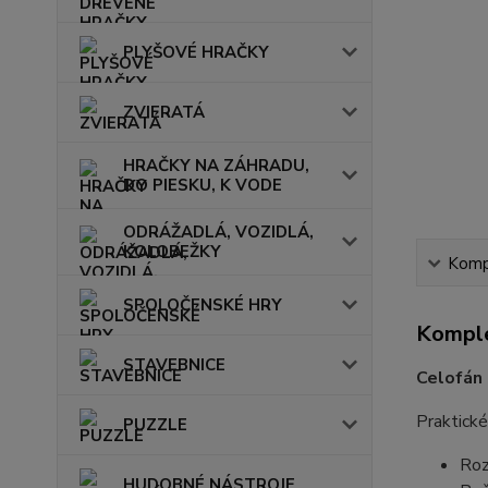
PLYŠOVÉ HRAČKY
ZVIERATÁ
HRAČKY NA ZÁHRADU,
DO PIESKU, K VODE
ODRÁŽADLÁ, VOZIDLÁ,
KOLOBEŽKY
Kompl
SPOLOČENSKÉ HRY
Komple
STAVEBNICE
Celofán
Praktické
PUZZLE
Roz
HUDOBNÉ NÁSTROJE