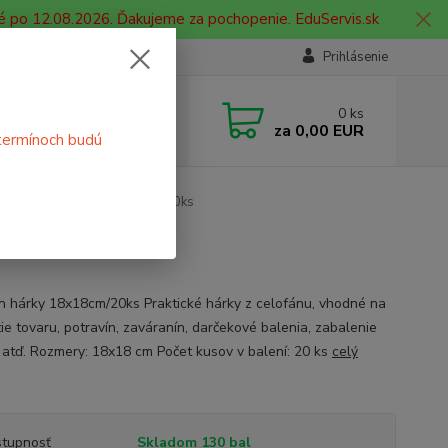
é po 12.08.2026. Ďakujeme za pochopenie. EduServis.sk
Prihlásenie
e si rady? Zavolajte.
0
ks
 908 755 958
za
0,00 EUR
termínoch budú
ia. od 9:00 hod. - 16:00 hod.
Celofán hárky 18x18cm/20ks
n hárky 18x18cm/20ks Praktické hárky z celofánu, vhodné na
ie tovaru, potravín, zaváranín, darčekové balenia, zabalenie
 atď. Rozmery: 18x18 cm Počet kusov v balení: 20 ks
celý
tupnosť
Skladom 130 bal