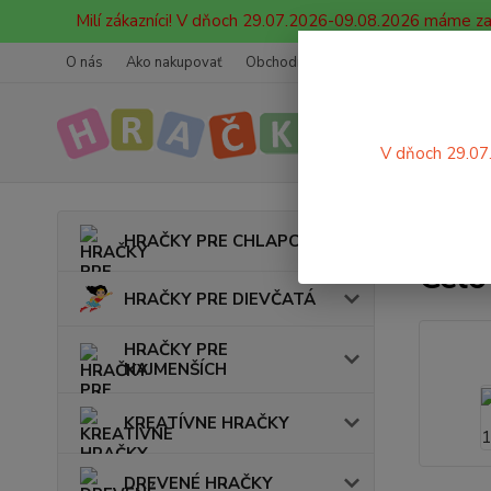
Milí zákazníci! V dňoch 29.07.2026-09.08.2026 máme z
O nás
Ako nakupovať
Obchodné podmienky
Ochrana oso
V dňoch 29.07
Úvod
HRAČKY PRE CHLAPCOV
Celo
HRAČKY PRE DIEVČATÁ
HRAČKY PRE
NAJMENŠÍCH
KREATÍVNE HRAČKY
DREVENÉ HRAČKY