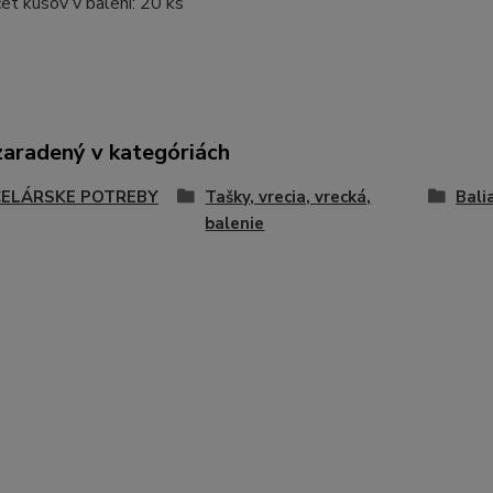
et kusov v balení: 20 ks
zaradený v kategóriách
ELÁRSKE POTREBY
Tašky, vrecia, vrecká,
Bali
balenie