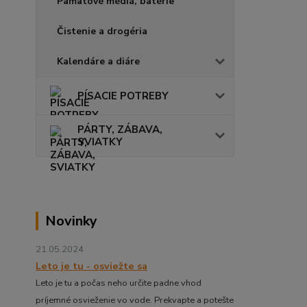
Pamätové médiá, batérie
Čistenie a drogéria
Kalendáre a diáre
PÍSACIE POTREBY
PÁRTY, ZÁBAVA,
SVIATKY
Novinky
21.05.2024
Leto je tu - osviežte sa
Leto je tu a počas neho určite padne vhod
príjemné osvieženie vo vode. Prekvapte a potešte