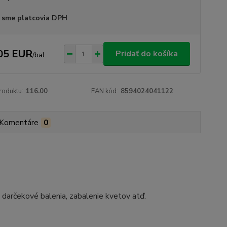
 sme platcovia DPH
05 EUR
Pridať do košíka
/
bal
roduktu:
116.00
EAN kód:
8594024041122
Komentáre
0
n, darčekové balenia, zabalenie kvetov atď.