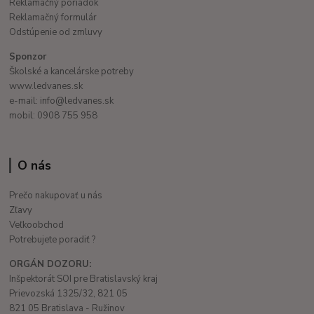
Reklamačný poriadok
Reklamačný formulár
Odstúpenie od zmluvy
Sponzor
Školské a kancelárske potreby
www.ledvanes.sk
e-mail: info@ledvanes.sk
mobil: 0908 755 958
O nás
Prečo nakupovať u nás
Zľavy
Veľkoobchod
Potrebujete poradiť ?
ORGÁN DOZORU:
Inšpektorát SOI pre Bratislavský kraj
Prievozská 1325/32, 821 05
821 05 Bratislava - Ružinov