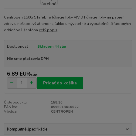
Centropen 1500/ 5 farebné fúkacie fixky VIVID Fúkacie fixky na papier,
zdraviu neškodlivý atrament, ľahko umývateľné a vyprateľné. 5 farebných
odtieňov 1 šablóna
celý popis
Dostupnosť
Skladom 44 súp
Nie sme platcovia DPH
6,89 EUR
/
súp
Pridať do košíka
Číslo produktu:
158.10
EAN kód:
8595013610022
Výrobca:
CENTROPEN
Kompletné špecifikácie