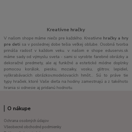
Kreatívne hračky
V našom shope máme niečo pre každého. Kreatívne
hračky a hry
pre deti
sa v poslednej dobe tešia veľkej obľube. Osobná tvorba
prináša radosť v každom veku. v našom e shope eduservis.sk
máme sady od výmyslu sveta - sami si vyrobte farebné obrázky a
dekoračné predmety, ale aj funkčné a estetické módne doplnky
pomocou korálok, piesku, mozaiky, vosku, glitrov, lepidiel,
vyškrabávacích obrázkov,modelovacích hmôt... Sú to práve tie
typy hračiek, ktoré Vaše dieťa na hodiny zamestnajú a z takéhoto
hrania si odnesie aj pridanú hodnotu.
O nákupe
Ochrana osobných údajov
Všeobecné obchodné podmienky