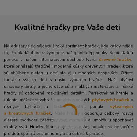
Kvalitné hračky pre Vaše deti
Na eduservis.sk nájdete široký sortiment hračiek, kde každý nájde
to, čo hľadá alebo si vyberie z našej bohatej ponuky. Samostatnú
ponuku v našom internetovom obchode tvoria
drevené hračky
,
ktoré prinášajú tradičné i moderné kúsky drevených hračiek, ktoré
sú obľúbené nielen u detí ale aj u mnohých dospelých. O
živte
fantáziu svojich detí s naším výberom hračiek.. Naši plyšoví
dinosaury, žirafy a jednorožce sú z mäkkých materiálov a mäkké
hračky sú ozdobené rozkošnými detailmi. Perfektné na hranie a
túlenie, môžete si vybrať z malých a veľkých
plyšových hračiek
v
rôznych farbách a taktiež pestrú ponuku
výtvarných
a kreatívnych hračiek
.
Naše hračky podporujú celkový rozvoj
dieťaťa, tvorivosť, predstavivosť, motoriku a umožňujú spoznávať
okolitý svet. Hračky, ktoré nájdete v našej ponuke sú bezpečné
pre deti, spĺňajú prísne normy a sú šetrné k prírode.