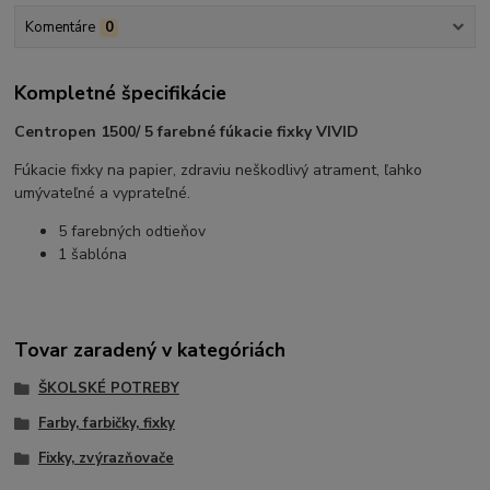
Komentáre
0
Kompletné špecifikácie
Centropen 1500/ 5 farebné fúkacie fixky VIVID
Fúkacie fixky na papier, zdraviu neškodlivý atrament, ľahko
umývateľné a vyprateľné.
5 farebných odtieňov
1 šablóna
Tovar zaradený v kategóriách
ŠKOLSKÉ POTREBY
Farby, farbičky, fixky
Fixky, zvýrazňovače