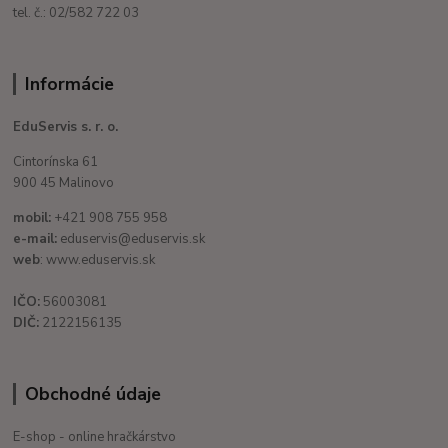
tel. č.: 02/582 722 03
Informácie
EduServis s. r. o.
Cintorínska 61
900 45 Malinovo
mobil:
+421 908 755 958
e-mail:
eduservis@eduservis.sk
web
: www.eduservis.sk
IČO:
56003081
DIČ:
2122156135
Obchodné údaje
E-shop - online hračkárstvo