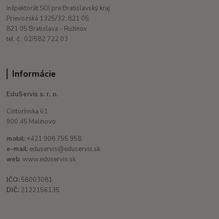
Inšpektorát SOI pre Bratislavský kraj
Prievozská 1325/32, 821 05
821 05 Bratislava - Ružinov
tel. č.: 02/582 722 03
Informácie
EduServis s. r. o.
Cintorínska 61
900 45 Malinovo
mobil:
+421 908 755 958
e-mail:
eduservis@eduservis.sk
web
: www.eduservis.sk
IČO:
56003081
DIČ:
2122156135