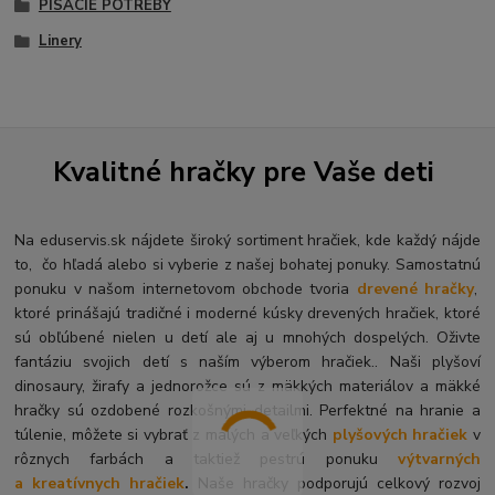
PÍSACIE POTREBY
Linery
Kvalitné hračky pre Vaše deti
Na eduservis.sk nájdete široký sortiment hračiek, kde každý nájde
to, čo hľadá alebo si vyberie z našej bohatej ponuky. Samostatnú
ponuku v našom internetovom obchode tvoria
drevené hračky
,
ktoré prinášajú tradičné i moderné kúsky drevených hračiek, ktoré
sú obľúbené nielen u detí ale aj u mnohých dospelých. O
živte
fantáziu svojich detí s naším výberom hračiek.. Naši plyšoví
dinosaury, žirafy a jednorožce sú z mäkkých materiálov a mäkké
hračky sú ozdobené rozkošnými detailmi. Perfektné na hranie a
túlenie, môžete si vybrať z malých a veľkých
plyšových hračiek
v
rôznych farbách a taktiež pestrú ponuku
výtvarných
a kreatívnych hračiek
.
Naše hračky podporujú celkový rozvoj