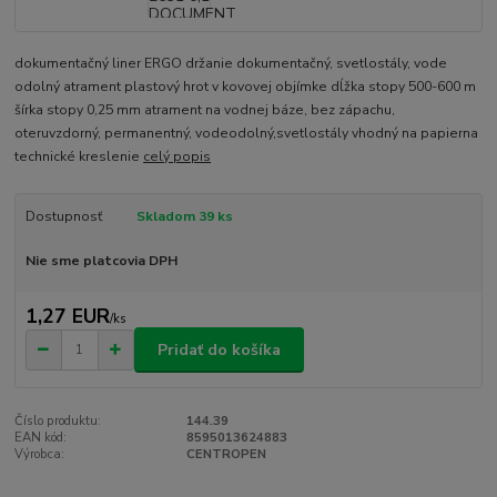
dokumentačný liner ERGO držanie dokumentačný, svetlostály, vode
odolný atrament plastový hrot v kovovej objímke dĺžka stopy 500-600 m
šírka stopy 0,25 mm atrament na vodnej báze, bez zápachu,
oteruvzdorný, permanentný, vodeodolný,svetlostály vhodný na papierna
technické kreslenie
celý popis
Dostupnosť
Skladom 39 ks
Nie sme platcovia DPH
1,27 EUR
/
ks
Pridať do košíka
Číslo produktu:
144.39
EAN kód:
8595013624883
Výrobca:
CENTROPEN