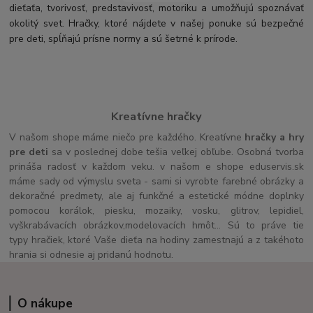
dieťaťa, tvorivosť, predstavivosť, motoriku a umožňujú spoznávať
okolitý svet. Hračky, ktoré nájdete v našej ponuke sú bezpečné
pre deti, spĺňajú prísne normy a sú šetrné k prírode.
Kreatívne hračky
V našom shope máme niečo pre každého. Kreatívne
hračky a hry
pre deti
sa v poslednej dobe tešia veľkej obľube. Osobná tvorba
prináša radosť v každom veku. v našom e shope eduservis.sk
máme sady od výmyslu sveta - sami si vyrobte farebné obrázky a
dekoračné predmety, ale aj funkčné a estetické módne doplnky
pomocou korálok, piesku, mozaiky, vosku, glitrov, lepidiel,
vyškrabávacích obrázkov,modelovacích hmôt... Sú to práve tie
typy hračiek, ktoré Vaše dieťa na hodiny zamestnajú a z takéhoto
hrania si odnesie aj pridanú hodnotu.
O nákupe