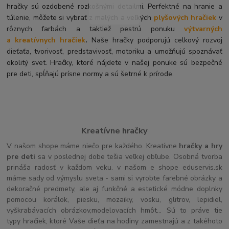
hračky sú ozdobené rozkošnými detailmi. Perfektné na hranie a
túlenie, môžete si vybrať z malých a veľkých
plyšových hračiek
v
rôznych farbách a taktiež pestrú ponuku
výtvarných
a kreatívnych hračiek
.
Naše hračky podporujú celkový rozvoj
dieťaťa, tvorivosť, predstavivosť, motoriku a umožňujú spoznávať
okolitý svet. Hračky, ktoré nájdete v našej ponuke sú bezpečné
pre deti, spĺňajú prísne normy a sú šetrné k prírode.
Kreatívne hračky
V našom shope máme niečo pre každého. Kreatívne
hračky a hry
pre deti
sa v poslednej dobe tešia veľkej obľube. Osobná tvorba
prináša radosť v každom veku. v našom e shope eduservis.sk
máme sady od výmyslu sveta - sami si vyrobte farebné obrázky a
dekoračné predmety, ale aj funkčné a estetické módne doplnky
pomocou korálok, piesku, mozaiky, vosku, glitrov, lepidiel,
vyškrabávacích obrázkov,modelovacích hmôt... Sú to práve tie
typy hračiek, ktoré Vaše dieťa na hodiny zamestnajú a z takéhoto