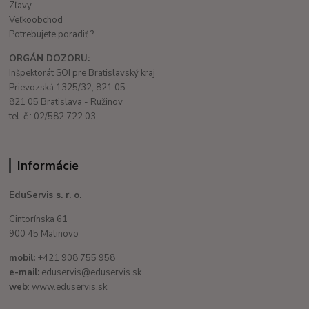
Zľavy
Veľkoobchod
Potrebujete poradiť ?
ORGÁN DOZORU:
Inšpektorát SOI pre Bratislavský kraj
Prievozská 1325/32, 821 05
821 05 Bratislava - Ružinov
tel. č.: 02/582 722 03
Informácie
EduServis s. r. o.
Cintorínska 61
900 45 Malinovo
mobil:
+421 908 755 958
e-mail:
eduservis@eduservis.sk
web
: www.eduservis.sk