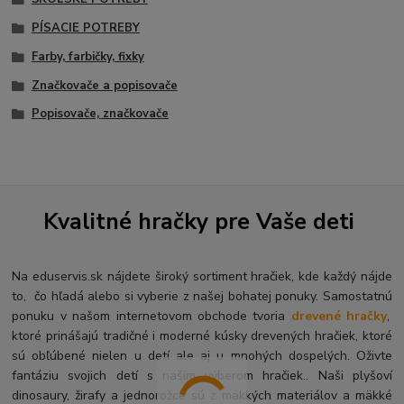
PÍSACIE POTREBY
Farby, farbičky, fixky
Značkovače a popisovače
Popisovače, značkovače
Kvalitné hračky pre Vaše deti
Na eduservis.sk nájdete široký sortiment hračiek, kde každý nájde
to, čo hľadá alebo si vyberie z našej bohatej ponuky. Samostatnú
ponuku v našom internetovom obchode tvoria
drevené hračky
,
ktoré prinášajú tradičné i moderné kúsky drevených hračiek, ktoré
sú obľúbené nielen u detí ale aj u mnohých dospelých. O
živte
fantáziu svojich detí s naším výberom hračiek.. Naši plyšoví
dinosaury, žirafy a jednorožce sú z mäkkých materiálov a mäkké