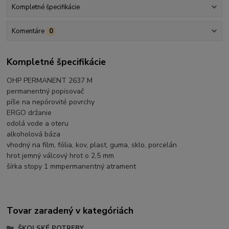
Kompletné špecifikácie
Komentáre
0
Kompletné špecifikácie
OHP PERMANENT 2637 M
permanentný popisovač
píše na nepórovité povrchy
ERGO držanie
odolá vode a oteru
alkoholová báza
vhodný na film, fólia, kov, plast, guma, sklo, porcelán
hrot jemný válcový hrot o 2,5 mm
šírka stopy 1 mmpermanentný atrament
Tovar zaradený v kategóriách
ŠKOLSKÉ POTREBY