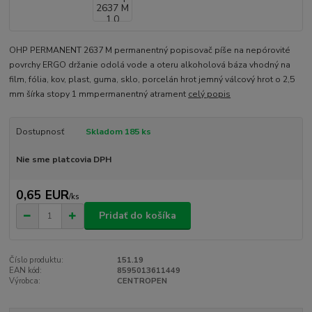
OHP PERMANENT 2637 M permanentný popisovač píše na nepórovité
povrchy ERGO držanie odolá vode a oteru alkoholová báza vhodný na
film, fólia, kov, plast, guma, sklo, porcelán hrot jemný válcový hrot o 2,5
mm šírka stopy 1 mmpermanentný atrament
celý popis
Dostupnosť
Skladom 185 ks
Nie sme platcovia DPH
0,65 EUR
/
ks
Pridať do košíka
Číslo produktu:
151.19
EAN kód:
8595013611449
Výrobca:
CENTROPEN