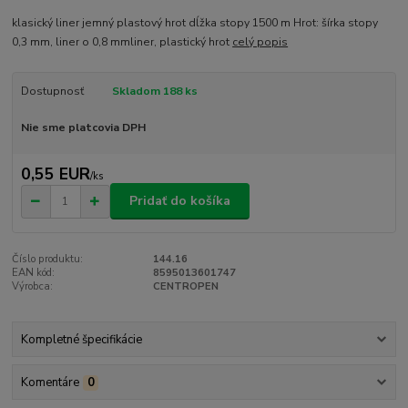
klasický liner jemný plastový hrot dĺžka stopy 1500 m Hrot: šírka stopy
0,3 mm, liner o 0,8 mmliner, plastický hrot
celý popis
Dostupnosť
Skladom 188 ks
Nie sme platcovia DPH
0,55 EUR
/
ks
Pridať do košíka
Číslo produktu:
144.16
EAN kód:
8595013601747
Výrobca:
CENTROPEN
Kompletné špecifikácie
Komentáre
0