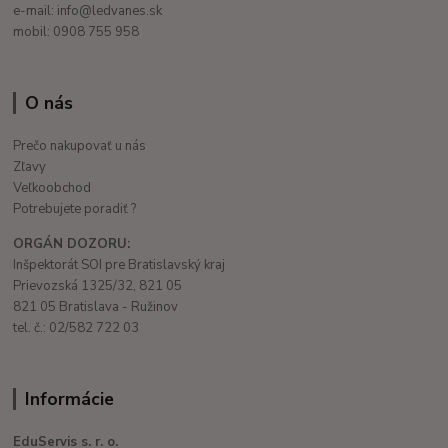
e-mail: info@ledvanes.sk
mobil: 0908 755 958
O nás
Prečo nakupovať u nás
Zľavy
Veľkoobchod
Potrebujete poradiť ?
ORGÁN DOZORU:
Inšpektorát SOI pre Bratislavský kraj
Prievozská 1325/32, 821 05
821 05 Bratislava - Ružinov
tel. č.: 02/582 722 03
Informácie
EduServis s. r. o.