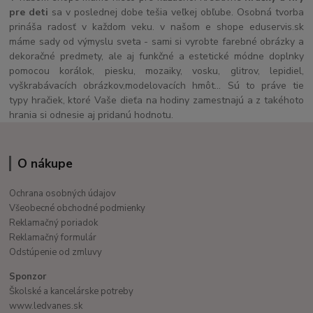
pre deti
sa v poslednej dobe tešia veľkej obľube. Osobná tvorba
prináša radosť v každom veku. v našom e shope eduservis.sk
máme sady od výmyslu sveta - sami si vyrobte farebné obrázky a
dekoračné predmety, ale aj funkčné a estetické módne doplnky
pomocou korálok, piesku, mozaiky, vosku, glitrov, lepidiel,
vyškrabávacích obrázkov,modelovacích hmôt... Sú to práve tie
typy hračiek, ktoré Vaše dieťa na hodiny zamestnajú a z takéhoto
hrania si odnesie aj pridanú hodnotu.
O nákupe
Ochrana osobných údajov
Všeobecné obchodné podmienky
Reklamačný poriadok
Reklamačný formulár
Odstúpenie od zmluvy
Sponzor
Školské a kancelárske potreby
www.ledvanes.sk