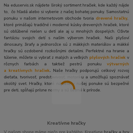
Na eduservis.sk nájdete široký sortiment hračiek, kde každý nájde
to, čo hľadá alebo si vyberie z našej bohatej ponuky. Samostatnú
ponuku v našom internetovom obchode tvoria
drevené hračky
,
ktoré prinášajú tradičné i moderné kúsky drevených hračiek, ktoré
sú obľúbené nielen u detí ale aj u mnohých dospelých. O
živte
fantáziu svojich detí s naším výberom hračiek.. Naši plyšoví
dinosaury, žirafy a jednorožce sú z mäkkých materiálov a mäkké
hračky sú ozdobené rozkošnými detailmi. Perfektné na hranie a
túlenie, môžete si vybrať z malých a veľkých
plyšových hračiek
v
rôznych farbách a taktiež pestrú ponuku
výtvarných
a kreatívnych hračiek
.
Naše hračky podporujú celkový rozvoj
dieťaťa, tvorivosť, predstavivosť, motoriku a umožňujú spoznávať
okolitý svet. Hračky, ktoré nájdete v našej ponuke sú bezpečné
pre deti, spĺňajú prísne normy a sú šetrné k prírode.
Kreatívne hračky
V našom shope máme niečo pre každého. Kreatívne
hračky a hry