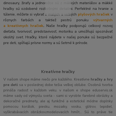
dinosaury, žirafy a jednorožce sú z mäkkých materiálov a mäkké
hračky sú ozdobené rozkošnými detailmi. Perfektné na hranie a
túlenie, môžete si vybrať z malých a veľkých
plyšových hračiek
v
rôznych farbách a taktiež pestrú ponuku
výtvarných
a kreatívnych hračiek
.
Naše hračky podporujú celkový rozvoj
dieťaťa, tvorivosť, predstavivosť, motoriku a umožňujú spoznávať
okolitý svet. Hračky, ktoré nájdete v našej ponuke sú bezpečné
pre deti, spĺňajú prísne normy a sú šetrné k prírode.
Kreatívne hračky
V našom shope máme niečo pre každého. Kreatívne
hračky a hry
pre deti
sa v poslednej dobe tešia veľkej obľube. Osobná tvorba
prináša radosť v každom veku. v našom e shope eduservis.sk
máme sady od výmyslu sveta - sami si vyrobte farebné obrázky a
dekoračné predmety, ale aj funkčné a estetické módne doplnky
pomocou korálok, piesku, mozaiky, vosku, glitrov, lepidiel,
vyškrabávacích obrázkov,modelovacích hmôt... Sú to práve tie