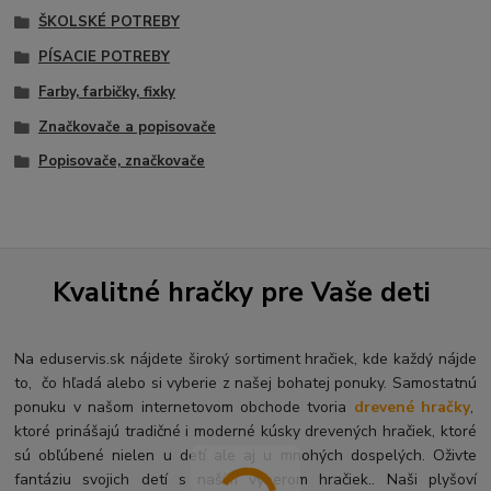
ŠKOLSKÉ POTREBY
PÍSACIE POTREBY
Farby, farbičky, fixky
Značkovače a popisovače
Popisovače, značkovače
Kvalitné hračky pre Vaše deti
Na eduservis.sk nájdete široký sortiment hračiek, kde každý nájde
to, čo hľadá alebo si vyberie z našej bohatej ponuky. Samostatnú
ponuku v našom internetovom obchode tvoria
drevené hračky
,
ktoré prinášajú tradičné i moderné kúsky drevených hračiek, ktoré
sú obľúbené nielen u detí ale aj u mnohých dospelých. O
živte
fantáziu svojich detí s naším výberom hračiek.. Naši plyšoví