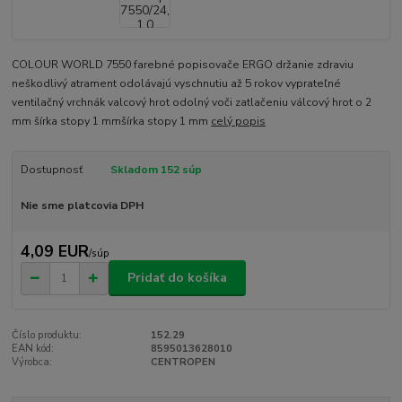
COLOUR WORLD 7550 farebné popisovače ERGO držanie zdraviu
neškodlivý atrament odolávajú vyschnutiu až 5 rokov vyprateľné
ventilačný vrchnák valcový hrot odolný voči zatlačeniu válcový hrot o 2
mm šírka stopy 1 mmšírka stopy 1 mm
celý popis
Dostupnosť
Skladom 152 súp
Nie sme platcovia DPH
4,09 EUR
/
súp
Pridať do košíka
Číslo produktu:
152.29
EAN kód:
8595013628010
Výrobca:
CENTROPEN