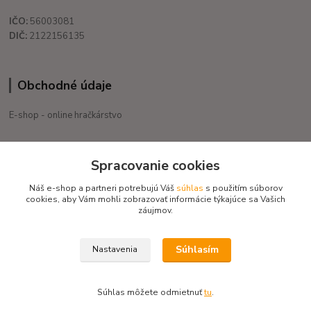
IČO:
56003081
DIČ:
2122156135
Obchodné údaje
E-shop - online hračkárstvo
+421 908 755 958
Spracovanie cookies
Po. - Pia. od 9:00 hod. - 16:00 hod.
Náš e-shop a partneri potrebujú Váš
súhlas
s použitím súborov
eduservis@eduservis.sk
cookies, aby Vám mohli zobrazovať informácie týkajúce sa Vašich
záujmov.
Súhlasím
Nastavenia
Copyright © 2020 EduServis - Všetky práva vyhradené / Design EduServis
Súhlas môžete odmietnuť
tu
.
Vytvorené na
Eshop-rychlo.sk