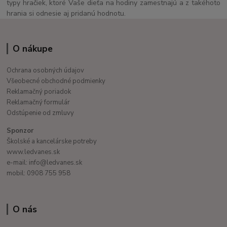
typy hračiek, ktoré Vaše dieťa na hodiny zamestnajú a z takéhoto
hrania si odnesie aj pridanú hodnotu.
O nákupe
Ochrana osobných údajov
Všeobecné obchodné podmienky
Reklamačný poriadok
Reklamačný formulár
Odstúpenie od zmluvy
Sponzor
Školské a kancelárske potreby
www.ledvanes.sk
e-mail: info@ledvanes.sk
mobil: 0908 755 958
O nás