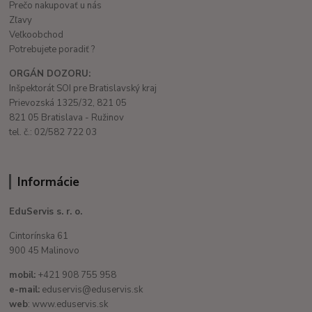
Prečo nakupovať u nás
Zľavy
Veľkoobchod
Potrebujete poradiť ?
ORGÁN DOZORU:
Inšpektorát SOI pre Bratislavský kraj
Prievozská 1325/32, 821 05
821 05 Bratislava - Ružinov
tel. č.: 02/582 722 03
Informácie
EduServis s. r. o.
Cintorínska 61
900 45 Malinovo
mobil:
+421 908 755 958
e-mail:
eduservis@eduservis.sk
web
: www.eduservis.sk