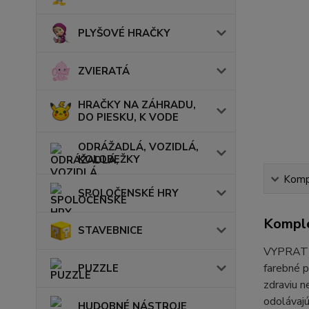
PLYŠOVÉ HRAČKY
ZVIERATÁ
HRAČKY NA ZÁHRADU,
DO PIESKU, K VODE
ODRÁŽADLÁ, VOZIDLÁ,
KOLOBEŽKY
Kompl
SPOLOČENSKÉ HRY
Komple
STAVEBNICE
VYPRAT
farebné 
PUZZLE
zdraviu 
odolávajú
HUDOBNÉ NÁSTROJE