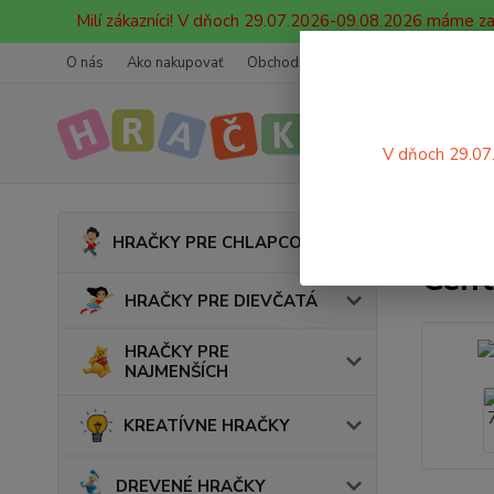
Milí zákazníci! V dňoch 29.07.2026-09.08.2026 máme z
O nás
Ako nakupovať
Obchodné podmienky
Ochrana oso
V dňoch 29.07
Úvod
HRAČKY PRE CHLAPCOV
Cent
HRAČKY PRE DIEVČATÁ
HRAČKY PRE
NAJMENŠÍCH
KREATÍVNE HRAČKY
DREVENÉ HRAČKY