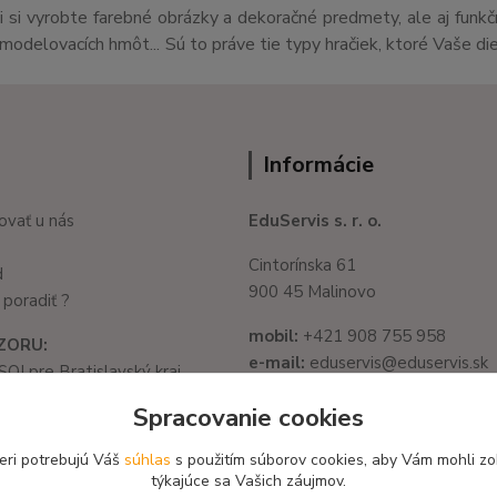
si vyrobte farebné obrázky a dekoračné predmety, ale aj funk
v,modelovacích hmôt... Sú to práve tie typy hračiek, ktoré Vaše di
Informácie
ovať u nás
EduServis s. r. o.
Cintorínska 61
d
900 45 Malinovo
poradiť ?
mobil:
+421 908 755 958
ZORU:
e-mail:
eduservis@eduservis.sk
SOI pre Bratislavský kraj
web
: www.eduservis.sk
1325/32, 821 05
Spracovanie cookies
slava - Ružinov
IČO:
56003081
582 722 03
eri potrebujú Váš
súhlas
s použitím súborov cookies, aby Vám mohli zo
DIČ:
2122156135
týkajúce sa Vašich záujmov.