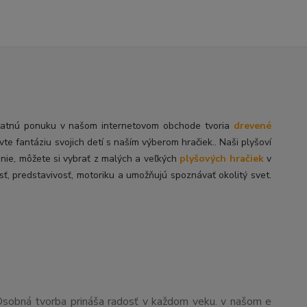
tatnú
ponuku v našom internetovom obchode tvoria
drevené
ivte fantáziu svojich detí s naším výberom hračiek.. Naši plyšoví
enie, môžete si vybrať z malých a veľkých
plyšových hračiek
v
sť, predstavivosť, motoriku a umožňujú spoznávať okolitý svet.
Osobná tvorba prináša radosť v každom veku. v našom e