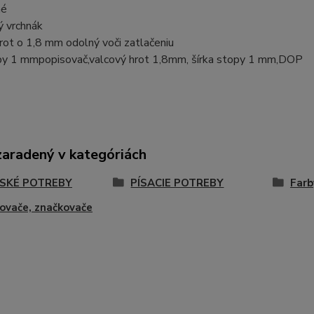
né
ý vrchnák
rot o 1,8 mm odolný voči zatlačeniu
opy 1 mmpopisovač,valcový hrot 1,8mm, šírka stopy 1 mm,DOP
zaradený v kategóriách
SKÉ POTREBY
PÍSACIE POTREBY
Farby
ovače, značkovače