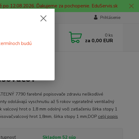
é po 12.08.2026. Ďakujeme za pochopenie. EduServis.sk
Prihlásenie
e si rady? Zavolajte.
0
ks
 908 755 958
za
0,00 EUR
termínoch budú
ia. od 9:00 hod. - 16:00 hod.
0 súprava popisovačov
isovačov
EĽNÝ 7790 farebné popisovače zdraviu neškodlivé
nty odolávajú vyschnutiu až 5 rokov vyprateľné ventilačný
k valcový hrot o 1,8 mm odolný voči zatlačeniu šírka stopy 1
sovač,valcový hrot 1,8mm, šírka stopy 1 mm,DOP
celý popis
tupnosť
Skladom 52 súp