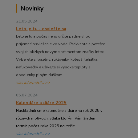
Novinky
21.05.2024
Leto je tu - osviežte sa
Leto je tu a počas neho určite padne vhod
príjemné osvieženie vo vode. Prekvapte a potešte
svojich blízkych novým sortimentom značky Intex.
Vyberete si bazény, rukávniky, kolesá, lehátka,
nafukovačky a užívajte si vysoké teploty a
dovolenky plným dúškom.
viac informácií .. >>
05.07.2024
Kalendáre a diáre 2025
Naskladnili sme kalendáre a diáre na rok 2025 v
rôznych motívoch, vďaka ktorým Vám žiaden
termín počas roka 2025 neutečie.
viac informácií .. >>