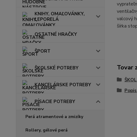
vyprateľ
ventilačn
KNIHY, OMAĽOVÁNKY,
valcový h
LEPORELÁ
šírka st
OSTATNÉ HRAČKY
ŠPORT
Tovar 
ŠKOLSKÉ POTREBY
ŠKOL
KANCELÁRSKE POTREBY
Popis
PÍSACIE POTREBY
Perá atramentové a zmizíky
Rollery, gélové perá