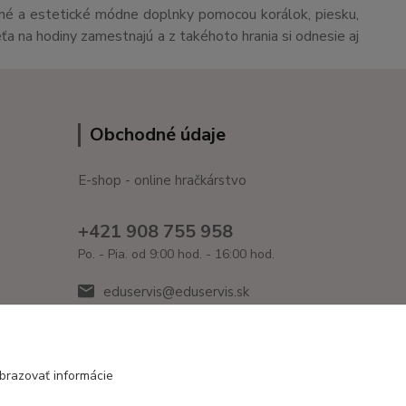
čné a estetické módne doplnky pomocou korálok, piesku,
eťa na hodiny zamestnajú a z takéhoto hrania si odnesie aj
Obchodné údaje
E-shop - online hračkárstvo
+421 908 755 958
Po. - Pia. od 9:00 hod. - 16:00 hod.
eduservis@eduservis.sk
brazovať informácie