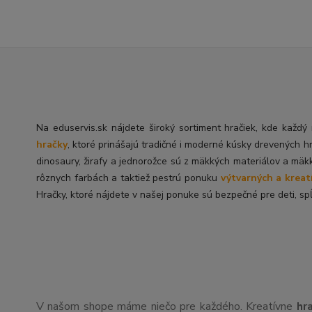
Na eduservis.sk nájdete široký sortiment hračiek, kde každ
hračky
, ktoré prinášajú tradičné i moderné kúsky drevených h
dinosaury, žirafy a jednorožce sú z mäkkých materiálov a mäk
rôznych farbách a taktiež pestrú ponuku
výtvarných a kreat
Hračky, ktoré nájdete v našej ponuke sú bezpečné pre deti, spĺ
V našom shope máme niečo pre každého. Kreatívne
hr