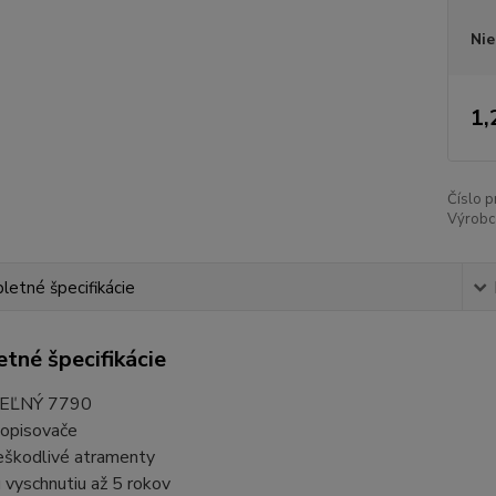
Nie
1,
Číslo p
Výrobc
etné špecifikácie
tné špecifikácie
EĽNÝ 7790
popisovače
neškodlivé atramenty
 vyschnutiu až 5 rokov