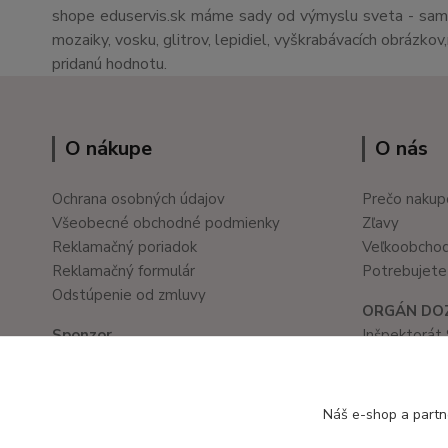
shope eduservis.sk máme sady od výmyslu sveta - sami 
mozaiky, vosku, glitrov, lepidiel, vyškrabávacích obrázko
pridanú hodnotu.
O nákupe
O nás
Ochrana osobných údajov
Prečo nakup
Všeobecné obchodné podmienky
Zľavy
Reklamačný poriadok
Veľkoobcho
Reklamačný formulár
Potrebujete 
Odstúpenie od zmluvy
ORGÁN DO
Sponzor
Inšpektorát 
Školské a kancelárske potreby
Prievozská 
www.ledvanes.sk
821 05 Brati
e-mail: info@ledvanes.sk
tel. č.: 02/
Náš e-shop a partn
mobil: 0908 755 958