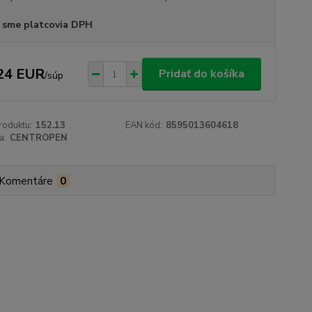
 sme platcovia DPH
24 EUR
Pridať do košíka
/
súp
roduktu:
152.13
EAN kód:
8595013604618
a:
CENTROPEN
Komentáre
0