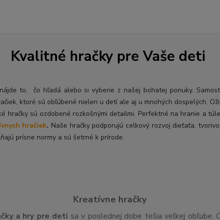
Kvalitné hračky pre Vaše deti
ý nájde to, čo hľadá alebo si vyberie z našej bohatej ponuky. Samos
račiek, ktoré sú obľúbené nielen u detí ale aj u mnohých dospelých. O
ž
ké hračky sú ozdobené rozkošnými detailmi. Perfektné na hranie a túl
ívnych hračiek
.
Naše hračky podporujú celkový rozvoj dieťaťa, tvorivo
ňajú prísne normy a sú šetrné k prírode.
Kreatívne hračky
ačky a hry pre deti
sa v poslednej dobe tešia veľkej obľube. 