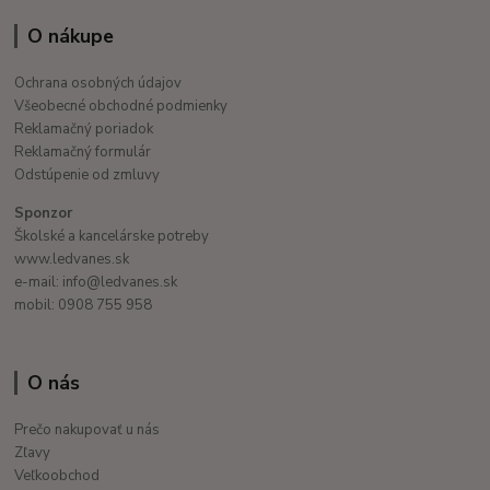
O nákupe
Ochrana osobných údajov
Všeobecné obchodné podmienky
Reklamačný poriadok
Reklamačný formulár
Odstúpenie od zmluvy
Sponzor
Školské a kancelárske potreby
www.ledvanes.sk
e-mail: info@ledvanes.sk
mobil: 0908 755 958
O nás
Prečo nakupovať u nás
Zľavy
Veľkoobchod