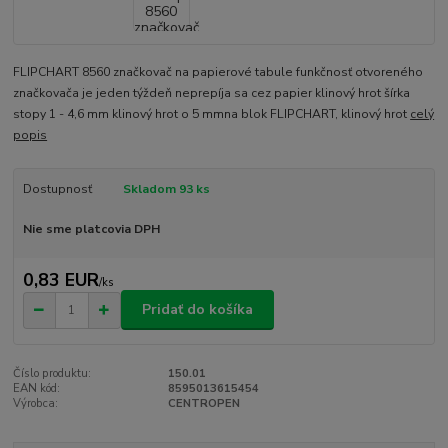
FLIPCHART 8560 značkovač na papierové tabule funkčnosť otvoreného
značkovača je jeden týždeň neprepíja sa cez papier klinový hrot šírka
stopy 1 - 4,6 mm klinový hrot o 5 mmna blok FLIPCHART, klinový hrot
celý
popis
Dostupnosť
Skladom 93 ks
Nie sme platcovia DPH
0,83 EUR
/
ks
Pridať do košíka
Číslo produktu:
150.01
EAN kód:
8595013615454
Výrobca:
CENTROPEN