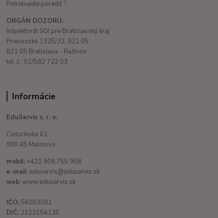
Potrebujete poradiť ?
ORGÁN DOZORU:
Inšpektorát SOI pre Bratislavský kraj
Prievozská 1325/32, 821 05
821 05 Bratislava - Ružinov
tel. č.: 02/582 722 03
Informácie
EduServis s. r. o.
Cintorínska 61
900 45 Malinovo
mobil:
+421 908 755 958
e-mail:
eduservis@eduservis.sk
web
: www.eduservis.sk
IČO:
56003081
DIČ:
2122156135