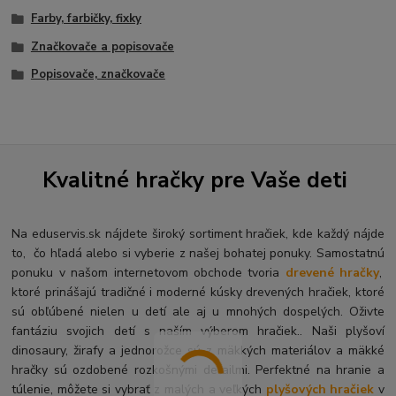
Farby, farbičky, fixky
Značkovače a popisovače
Popisovače, značkovače
Kvalitné hračky pre Vaše deti
Na eduservis.sk nájdete široký sortiment hračiek, kde každý nájde
to, čo hľadá alebo si vyberie z našej bohatej ponuky. Samostatnú
ponuku v našom internetovom obchode tvoria
drevené hračky
,
ktoré prinášajú tradičné i moderné kúsky drevených hračiek, ktoré
sú obľúbené nielen u detí ale aj u mnohých dospelých. O
živte
fantáziu svojich detí s naším výberom hračiek.. Naši plyšoví
dinosaury, žirafy a jednorožce sú z mäkkých materiálov a mäkké
hračky sú ozdobené rozkošnými detailmi. Perfektné na hranie a
túlenie, môžete si vybrať z malých a veľkých
plyšových hračiek
v