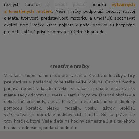
rôznych farbách a taktiež pestrú ponuku
výtvarných
a kreatívnych hračiek
.
Naše hračky podporujú celkový rozvoj
dieťaťa, tvorivosť, predstavivosť, motoriku a umožňujú spoznávať
okolitý svet. Hračky, ktoré nájdete v našej ponuke sú bezpečné
pre deti, spĺňajú prísne normy a sú šetrné k prírode.
Kreatívne hračky
V našom shope máme niečo pre každého. Kreatívne
hračky a hry
pre deti
sa v poslednej dobe tešia veľkej obľube. Osobná tvorba
prináša radosť v každom veku. v našom e shope eduservis.sk
máme sady od výmyslu sveta - sami si vyrobte farebné obrázky a
dekoračné predmety, ale aj funkčné a estetické módne doplnky
pomocou korálok, piesku, mozaiky, vosku, glitrov, lepidiel,
vyškrabávacích obrázkov,modelovacích hmôt... Sú to práve tie
typy hračiek, ktoré Vaše dieťa na hodiny zamestnajú a z takéhoto
hrania si odnesie aj pridanú hodnotu.