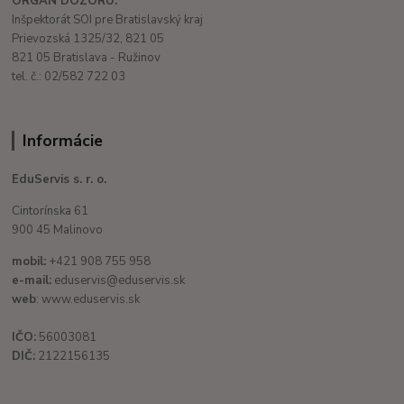
ORGÁN DOZORU:
Inšpektorát SOI pre Bratislavský kraj
Prievozská 1325/32, 821 05
821 05 Bratislava - Ružinov
tel. č.: 02/582 722 03
Informácie
EduServis s. r. o.
Cintorínska 61
900 45 Malinovo
mobil:
+421 908 755 958
e-mail:
eduservis@eduservis.sk
web
: www.eduservis.sk
IČO:
56003081
DIČ:
2122156135