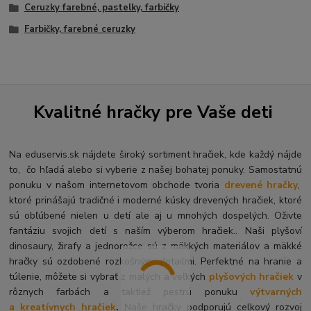
Ceruzky farebné, pastelky, farbičky
Farbičky, farebné ceruzky
Kvalitné hračky pre Vaše deti
Na eduservis.sk nájdete široký sortiment hračiek, kde každý nájde
to, čo hľadá alebo si vyberie z našej bohatej ponuky. Samostatnú
ponuku v našom internetovom obchode tvoria
drevené hračky
,
ktoré prinášajú tradičné i moderné kúsky drevených hračiek, ktoré
sú obľúbené nielen u detí ale aj u mnohých dospelých. O
živte
fantáziu svojich detí s naším výberom hračiek.. Naši plyšoví
dinosaury, žirafy a jednorožce sú z mäkkých materiálov a mäkké
hračky sú ozdobené rozkošnými detailmi. Perfektné na hranie a
túlenie, môžete si vybrať z malých a veľkých
plyšových hračiek
v
rôznych farbách a taktiež pestrú ponuku
výtvarných
a kreatívnych hračiek
.
Naše hračky podporujú celkový rozvoj