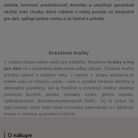
dieťaťa, tvorivosť, predstavivosť, motoriku a umožňujú spoznávať
okolitý svet. Hračky, ktoré nájdete v našej ponuke sú bezpečné
pre deti, spĺňajú prísne normy a sú šetrné k prírode.
Kreatívne hračky
V našom shope máme niečo pre každého. Kreatívne
hračky a hry
pre deti
sa v poslednej dobe tešia veľkej obľube. Osobná tvorba
prináša radosť v každom veku. v našom e shope eduservis.sk
máme sady od výmyslu sveta - sami si vyrobte farebné obrázky a
dekoračné predmety, ale aj funkčné a estetické módne doplnky
pomocou korálok, piesku, mozaiky, vosku, glitrov, lepidiel,
vyškrabávacích obrázkov,modelovacích hmôt... Sú to práve tie
typy hračiek, ktoré Vaše dieťa na hodiny zamestnajú a z takéhoto
hrania si odnesie aj pridanú hodnotu.
O nákupe