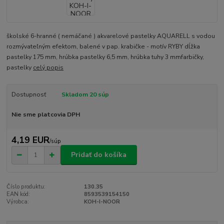
školské 6-hranné ( nemáčané ) akvarelové pastelky AQUARELL s vodou
rozmývateľným efektom, balené v pap. krabičke - motív RYBY dĺžka
pastelky 175 mm, hrúbka pastelky 6,5 mm, hrúbka tuhy 3 mmfarbičky,
pastelky
celý popis
Dostupnosť
Skladom 20 súp
Nie sme platcovia DPH
4,19 EUR
/
súp
Pridať do košíka
Číslo produktu:
130.35
EAN kód:
8593539154150
Výrobca:
KOH-I-NOOR