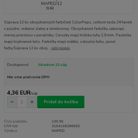
Súprava 12 ks obojstranných farbičiek ColorPeps, celkom teda 24 farieb
v púzdre, vrátane zlatej a striebornej. Obojstranné farbičky zaberajú
menej priestoru v peračníku. Ceruzky majú hrúbku tuhy 2,9 mm. Pastelky
majú trojhranné telo. Farbičky majú mäkkú, odoulnú tuhu, jasné
farby.Súprava 12 ks oboj...
celý popis
Dostupnosť
Skladom 23 súp
Nie sme platcovia DPH
4,36 EUR
/
súp
Pridať do košíka
Číslo produktu:
130.95
EAN kód:
3154148296003
Výrobca:
MAPED