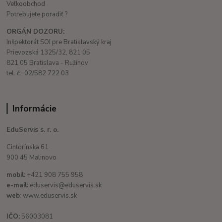
Veľkoobchod
Potrebujete poradiť ?
ORGÁN DOZORU:
Inšpektorát SOI pre Bratislavský kraj
Prievozská 1325/32, 821 05
821 05 Bratislava - Ružinov
tel. č.: 02/582 722 03
Informácie
EduServis s. r. o.
Cintorínska 61
900 45 Malinovo
mobil:
+421 908 755 958
e-mail:
eduservis@eduservis.sk
web
: www.eduservis.sk
IČO:
56003081