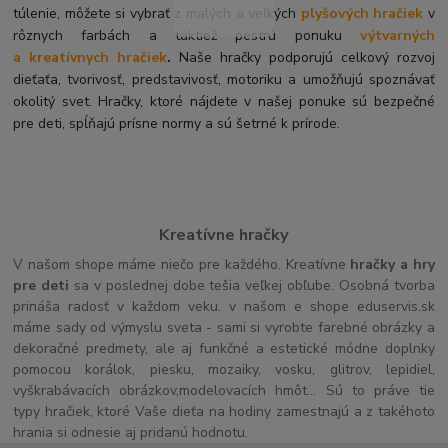
túlenie, môžete si vybrať z malých a veľkých
plyšových hračiek
v
rôznych farbách a taktiež pestrú ponuku
výtvarných
a kreatívnych hračiek
.
Naše hračky podporujú celkový rozvoj
dieťaťa, tvorivosť, predstavivosť, motoriku a umožňujú spoznávať
okolitý svet. Hračky, ktoré nájdete v našej ponuke sú bezpečné
pre deti, spĺňajú prísne normy a sú šetrné k prírode.
Kreatívne hračky
V našom shope máme niečo pre každého. Kreatívne
hračky a hry
pre deti
sa v poslednej dobe tešia veľkej obľube. Osobná tvorba
prináša radosť v každom veku. v našom e shope eduservis.sk
máme sady od výmyslu sveta - sami si vyrobte farebné obrázky a
dekoračné predmety, ale aj funkčné a estetické módne doplnky
pomocou korálok, piesku, mozaiky, vosku, glitrov, lepidiel,
vyškrabávacích obrázkov,modelovacích hmôt... Sú to práve tie
typy hračiek, ktoré Vaše dieťa na hodiny zamestnajú a z takéhoto
hrania si odnesie aj pridanú hodnotu.