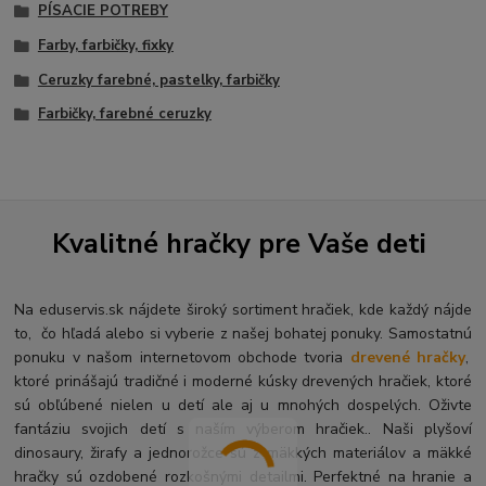
PÍSACIE POTREBY
Farby, farbičky, fixky
Ceruzky farebné, pastelky, farbičky
Farbičky, farebné ceruzky
Kvalitné hračky pre Vaše deti
Na eduservis.sk nájdete široký sortiment hračiek, kde každý nájde
to, čo hľadá alebo si vyberie z našej bohatej ponuky. Samostatnú
ponuku v našom internetovom obchode tvoria
drevené hračky
,
ktoré prinášajú tradičné i moderné kúsky drevených hračiek, ktoré
sú obľúbené nielen u detí ale aj u mnohých dospelých. O
živte
fantáziu svojich detí s naším výberom hračiek.. Naši plyšoví
dinosaury, žirafy a jednorožce sú z mäkkých materiálov a mäkké
hračky sú ozdobené rozkošnými detailmi. Perfektné na hranie a