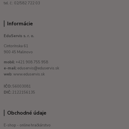
tel. č.: 02/582 722 03
Informácie
EduServis s. r. o.
Cintorínska 61
900 45 Malinovo
mobil:
+421 908 755 958
e-mail:
eduservis@eduservis.sk
web
: www.eduservis.sk
IČO:
56003081
DIČ:
2122156135
Obchodné údaje
E-shop - online hračkárstvo