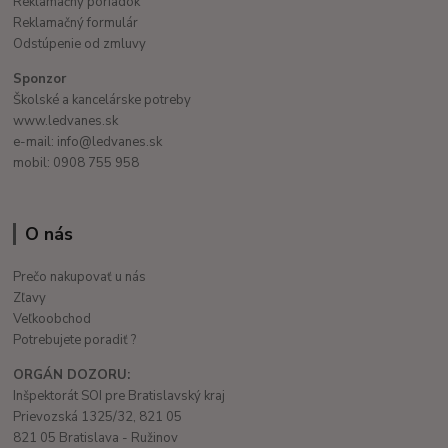
Reklamačný poriadok
Reklamačný formulár
Odstúpenie od zmluvy
Sponzor
Školské a kancelárske potreby
www.ledvanes.sk
e-mail: info@ledvanes.sk
mobil: 0908 755 958
O nás
Prečo nakupovať u nás
Zľavy
Veľkoobchod
Potrebujete poradiť ?
ORGÁN DOZORU:
Inšpektorát SOI pre Bratislavský kraj
Prievozská 1325/32, 821 05
821 05 Bratislava - Ružinov