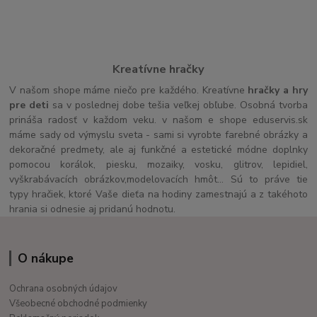
Kreatívne hračky
V našom shope máme niečo pre každého. Kreatívne
hračky a hry
pre deti
sa v poslednej dobe tešia veľkej obľube. Osobná tvorba
prináša radosť v každom veku. v našom e shope eduservis.sk
máme sady od výmyslu sveta - sami si vyrobte farebné obrázky a
dekoračné predmety, ale aj funkčné a estetické módne doplnky
pomocou korálok, piesku, mozaiky, vosku, glitrov, lepidiel,
vyškrabávacích obrázkov,modelovacích hmôt... Sú to práve tie
typy hračiek, ktoré Vaše dieťa na hodiny zamestnajú a z takéhoto
hrania si odnesie aj pridanú hodnotu.
O nákupe
Ochrana osobných údajov
Všeobecné obchodné podmienky