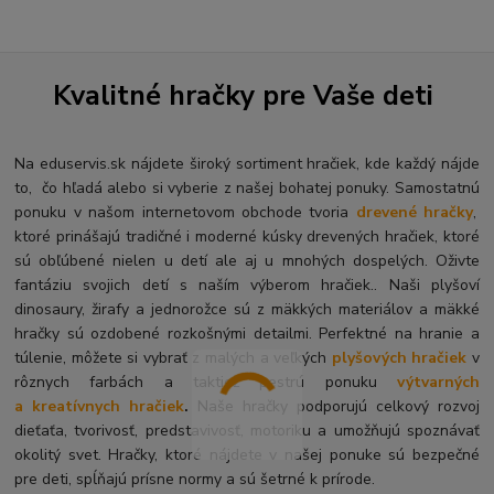
Kvalitné hračky pre Vaše deti
Na eduservis.sk nájdete široký sortiment hračiek, kde každý nájde
to, čo hľadá alebo si vyberie z našej bohatej ponuky. Samostatnú
ponuku v našom internetovom obchode tvoria
drevené hračky
,
ktoré prinášajú tradičné i moderné kúsky drevených hračiek, ktoré
sú obľúbené nielen u detí ale aj u mnohých dospelých. O
živte
fantáziu svojich detí s naším výberom hračiek.. Naši plyšoví
dinosaury, žirafy a jednorožce sú z mäkkých materiálov a mäkké
hračky sú ozdobené rozkošnými detailmi. Perfektné na hranie a
túlenie, môžete si vybrať z malých a veľkých
plyšových hračiek
v
rôznych farbách a taktiež pestrú ponuku
výtvarných
a kreatívnych hračiek
.
Naše hračky podporujú celkový rozvoj
dieťaťa, tvorivosť, predstavivosť, motoriku a umožňujú spoznávať
okolitý svet. Hračky, ktoré nájdete v našej ponuke sú bezpečné
pre deti, spĺňajú prísne normy a sú šetrné k prírode.