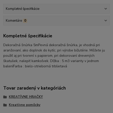
Kompletné špecifikácie
Komentáre
0
Kompletné špecifikácie
Dekoračná šnúrka 5mPevná dekoračná šnúrka, je vhodná pri
aranžovaní, ako doplnok do kytíc, pri výrobe bižutérie. Môžete ju
použiť aj pri tvorení s papierom, pri dekorovaní drevených
škatuliek, nalepiť kamkoľvek. Dľžka : 5 m3 varianty v jednom
baleníFarba : bielo-strieborná trblietavá
Tovar zaradený v kategóriách
KREATÍVNE HRAČKY
Kreatívne pomôcky