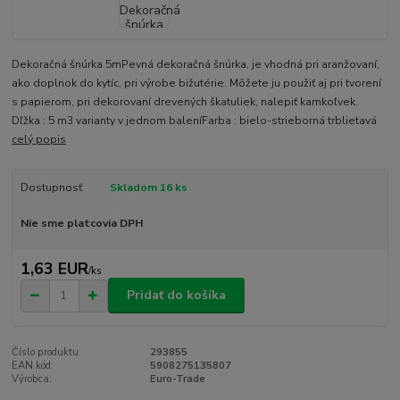
Dekoračná šnúrka 5mPevná dekoračná šnúrka, je vhodná pri aranžovaní,
ako doplnok do kytíc, pri výrobe bižutérie. Môžete ju použiť aj pri tvorení
s papierom, pri dekorovaní drevených škatuliek, nalepiť kamkoľvek.
Dľžka : 5 m3 varianty v jednom baleníFarba : bielo-strieborná trblietavá
celý popis
Dostupnosť
Skladom 16 ks
Nie sme platcovia DPH
1,63 EUR
/
ks
Pridať do košíka
Číslo produktu:
293855
EAN kód:
5908275135807
Výrobca:
Euro-Trade