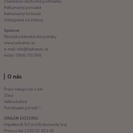
Všeobecné obchodné podmienky
Reklamačný poriadok
Reklamačný formulár
Odstúpenie od zmluvy
Sponzor
Školské a kancelárske potreby
www.ledvanes.sk
e-mail: info@ledvanes.sk
mobil: 0908 755 958
O nás
Prečo nakupovať u nás
Zľavy
Veľkoobchod
Potrebujete poradiť ?
ORGÁN DOZORU:
Inšpektorát SOI pre Bratislavský kraj
Prievozská 1325/32, 821 05