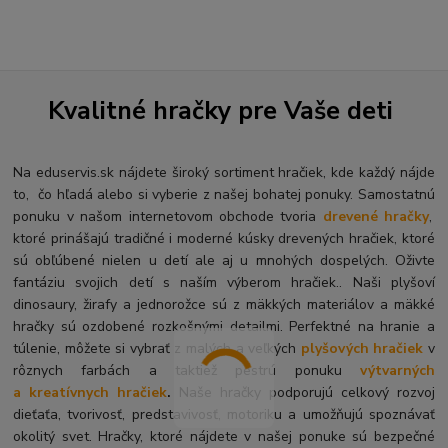
Kvalitné hračky pre Vaše deti
Na eduservis.sk nájdete široký sortiment hračiek, kde každý nájde
to, čo hľadá alebo si vyberie z našej bohatej ponuky. Samostatnú
ponuku v našom internetovom obchode tvoria
drevené hračky
,
ktoré prinášajú tradičné i moderné kúsky drevených hračiek, ktoré
sú obľúbené nielen u detí ale aj u mnohých dospelých. O
živte
fantáziu svojich detí s naším výberom hračiek.. Naši plyšoví
dinosaury, žirafy a jednorožce sú z mäkkých materiálov a mäkké
hračky sú ozdobené rozkošnými detailmi. Perfektné na hranie a
túlenie, môžete si vybrať z malých a veľkých
plyšových hračiek
v
rôznych farbách a taktiež pestrú ponuku
výtvarných
a kreatívnych hračiek
.
Naše hračky podporujú celkový rozvoj
dieťaťa, tvorivosť, predstavivosť, motoriku a umožňujú spoznávať
okolitý svet. Hračky, ktoré nájdete v našej ponuke sú bezpečné