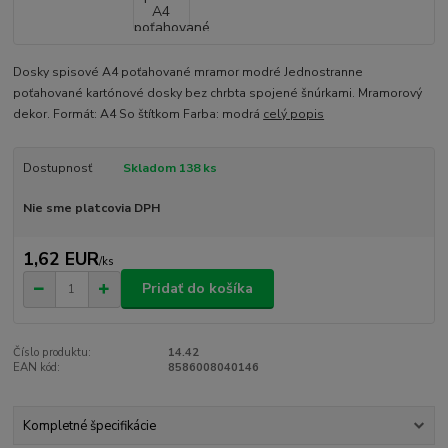
Dosky spisové A4 poťahované mramor modré Jednostranne
poťahované kartónové dosky bez chrbta spojené šnúrkami. Mramorový
dekor. Formát: A4 So štítkom Farba: modrá
celý popis
Dostupnosť
Skladom 138 ks
Nie sme platcovia DPH
1,62 EUR
/
ks
Pridať do košíka
Číslo produktu:
14.42
EAN kód:
8586008040146
Kompletné špecifikácie