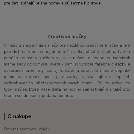
pre deti, spĺňajú prísne normy a sú šetrné k prírode.
Kreatívne hračky
V našom shope máme niečo pre každého. Kreatívne
hračky a hry
pre deti
sa v poslednej dobe tešia veľkej obľube. Osobná tvorba
prináša radosť v každom veku. v našom e shope eduservis.sk
máme sady od výmyslu sveta - sami si vyrobte farebné obrázky a
dekoračné predmety, ale aj funkčné a estetické módne doplnky
pomocou korálok, piesku, mozaiky, vosku, glitrov, lepidiel,
vyškrabávacích obrázkov,modelovacích hmôt... Sú to práve tie
typy hračiek, ktoré Vaše dieťa na hodiny zamestnajú a z takéhoto
hrania si odnesie aj pridanú hodnotu.
O nákupe
Ochrana osobných údajov