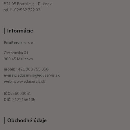
821 05 Bratislava - Ružinov
tel. č.: 02/582 722 03
Informácie
EduServis s. r. o.
Cintorínska 61
900 45 Malinovo
mobil:
+421 908 755 958
e-mail:
eduservis@eduservis.sk
web
: www.eduservis.sk
IČO:
56003081
DIČ:
2122156135
Obchodné údaje