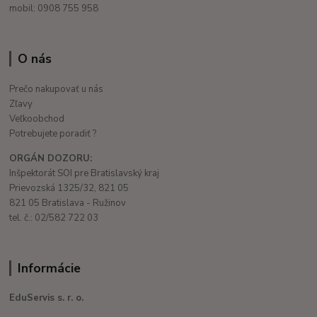
mobil: 0908 755 958
O nás
Prečo nakupovať u nás
Zľavy
Veľkoobchod
Potrebujete poradiť ?
ORGÁN DOZORU:
Inšpektorát SOI pre Bratislavský kraj
Prievozská 1325/32, 821 05
821 05 Bratislava - Ružinov
tel. č.: 02/582 722 03
Informácie
EduServis s. r. o.