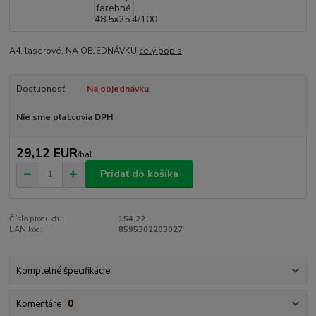
A4, laserové, NA OBJEDNÁVKU
celý popis
Dostupnosť
Na objednávku
Nie sme platcovia DPH
29,12 EUR
/
bal
Pridať do košíka
Číslo produktu:
154.22
EAN kód:
8595302203027
Kompletné špecifikácie
Komentáre
0