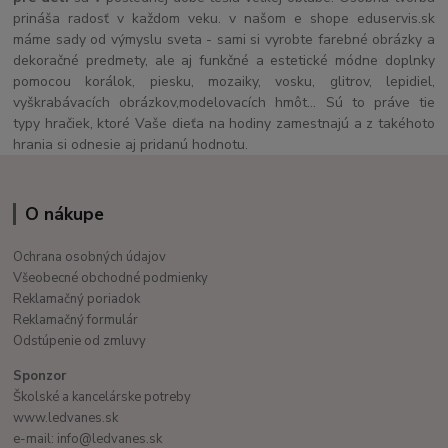
prináša radosť v každom veku. v našom e shope eduservis.sk
máme sady od výmyslu sveta - sami si vyrobte farebné obrázky a
dekoračné predmety, ale aj funkčné a estetické módne doplnky
pomocou korálok, piesku, mozaiky, vosku, glitrov, lepidiel,
vyškrabávacích obrázkov,modelovacích hmôt... Sú to práve tie
typy hračiek, ktoré Vaše dieťa na hodiny zamestnajú a z takéhoto
hrania si odnesie aj pridanú hodnotu.
O nákupe
Ochrana osobných údajov
Všeobecné obchodné podmienky
Reklamačný poriadok
Reklamačný formulár
Odstúpenie od zmluvy
Sponzor
Školské a kancelárske potreby
www.ledvanes.sk
e-mail: info@ledvanes.sk