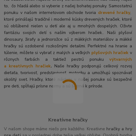
to, čo hľadá alebo si vyberie z našej bohatej ponuky. Samostatnú
ponuku v našom internetovom obchode tvoria
drevené hračky
,
ktoré prinášajú tradičné i moderné kúsky drevených hračiek, ktoré
sú obľúbené nielen u detí ale aj u mnohých dospelých. O
živte
fantáziu svojich detí s naším výberom hračiek.. Naši plyšoví
dinosaury, žirafy a jednorožce sú z mäkkých materiálov a mäkké
hračky sú ozdobené rozkošnými detailmi. Perfektné na hranie a
túlenie, môžete si vybrať z malých a veľkých
plyšových hračiek
v
rôznych farbách a taktiež pestrú ponuku
výtvarných
a kreatívnych hračiek
.
Naše hračky podporujú celkový rozvoj
dieťaťa, tvorivosť, predstavivosť, motoriku a umožňujú spoznávať
okolitý svet. Hračky, ktoré nájdete v našej ponuke sú bezpečné
pre deti, spĺňajú prísne normy a sú šetrné k prírode.
Kreatívne hračky
V našom shope máme niečo pre každého. Kreatívne
hračky a hry
pre deti
sa v poslednej dobe tešia veľkej obľube. Osobná tvorba