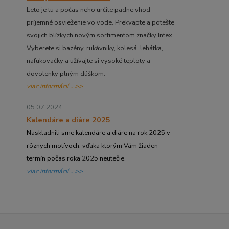
Leto je tu a počas neho určite padne vhod
príjemné osvieženie vo vode. Prekvapte a potešte
svojich blízkych novým sortimentom značky Intex.
Vyberete si bazény, rukávniky, kolesá, lehátka,
nafukovačky a užívajte si vysoké teploty a
dovolenky plným dúškom.
viac informácií .. >>
05.07.2024
Kalendáre a diáre 2025
Naskladnili sme kalendáre a diáre na rok 2025 v
rôznych motívoch, vďaka ktorým Vám žiaden
termín počas roka 2025 neutečie.
viac informácií .. >>