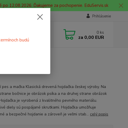
é po 12.08.2026. Ďakujeme za pochopenie. EduServis.sk
Prihlásenie
e si rady? Zavolajte.
0
ks
 908 755 958
za
0,00 EUR
termínoch budú
ia. od 9:00 hod. - 16:00 hod.
mačka
í pes a mačka Klasická drevená hojdačka českej výroby. Na
 strane bočnice je obrázok psíka a na druhej strane obrázok
Hojdačka je vyrobená z kvalitného pevného materiálu.
livé diely sú pospájané skrutkami. Hojdačka umožňuje
né a bezpečné hojdanie a zároveň je veľmi stab...
celý popis