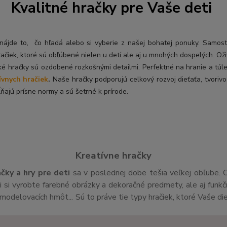
Kvalitné hračky pre Vaše deti
ý nájde to, čo hľadá alebo si vyberie z našej bohatej ponuky. Samos
račiek, ktoré sú obľúbené nielen u detí ale aj u mnohých dospelých. O
ž
ké hračky sú ozdobené rozkošnými detailmi. Perfektné na hranie a túl
ívnych hračiek
.
Naše hračky podporujú celkový rozvoj dieťaťa, tvorivo
ňajú prísne normy a sú šetrné k prírode.
Kreatívne hračky
ačky a hry pre deti
sa v poslednej dobe tešia veľkej obľube. 
si vyrobte farebné obrázky a dekoračné predmety, ale aj funk
v,modelovacích hmôt... Sú to práve tie typy hračiek, ktoré Vaše di