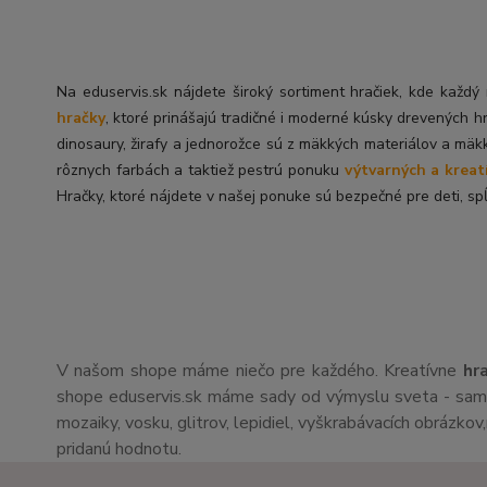
Na eduservis.sk nájdete široký sortiment hračiek, kde každ
hračky
, ktoré prinášajú tradičné i moderné kúsky drevených h
dinosaury, žirafy a jednorožce sú z mäkkých materiálov a mäk
rôznych farbách a taktiež pestrú ponuku
výtvarných a kreat
Hračky, ktoré nájdete v našej ponuke sú bezpečné pre deti, spĺ
V našom shope máme niečo pre každého. Kreatívne
hr
shope eduservis.sk máme sady od výmyslu sveta - sami 
mozaiky, vosku, glitrov, lepidiel, vyškrabávacích obrázko
pridanú hodnotu.