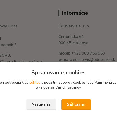
Informácie
ovať u nás
EduServis s. r. o.
Cintorínska 61
d
900 45 Malinovo
poradiť ?
mobil:
+421 908 755 958
ZORU:
e-mail:
eduservis@eduservis.sk
SOI pre Bratislavský kraj
web
: www.eduservis.sk
1325/32, 821 05
Spracovanie cookies
slava - Ružinov
IČO:
56003081
582 722 03
eri potrebujú Váš
súhlas
s použitím súborov cookies, aby Vám mohli zo
DIČ:
2122156135
týkajúce sa Vašich záujmov.
Súhlasím
Nastavenia