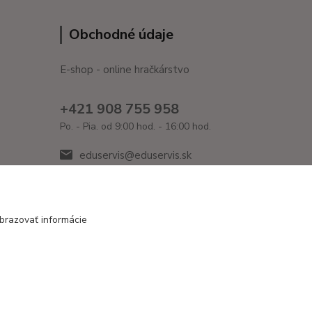
Obchodné údaje
E-shop - online hračkárstvo
+421 908 755 958
Po. - Pia. od 9:00 hod. - 16:00 hod.
eduservis@eduservis.sk
brazovať informácie