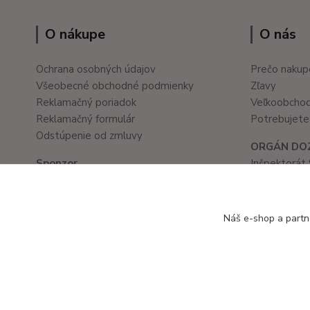
O nákupe
O nás
Ochrana osobných údajov
Prečo nakup
Všeobecné obchodné podmienky
Zľavy
Reklamačný poriadok
Veľkoobcho
Reklamačný formulár
Potrebujete 
Odstúpenie od zmluvy
ORGÁN DO
Sponzor
Inšpektorát 
Školské a kancelárske potreby
Prievozská 
www.ledvanes.sk
821 05 Brati
e-mail: info@ledvanes.sk
tel. č.: 02/
Náš e-shop a partn
mobil: 0908 755 958