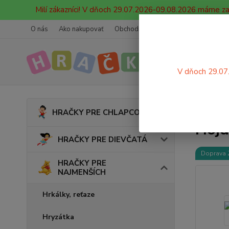
Milí zákazníci! V dňoch 29.07.2026-09.08.2026 máme z
O nás
Ako nakupovať
Obchodné podmienky
Ochrana oso
V dňoch 29.07
Úvod
HRAČKY PRE CHLAPCOV
Hojd
HRAČKY PRE DIEVČATÁ
Doprava
HRAČKY PRE
NAJMENŠÍCH
Hrkálky, reťaze
Hryzátka