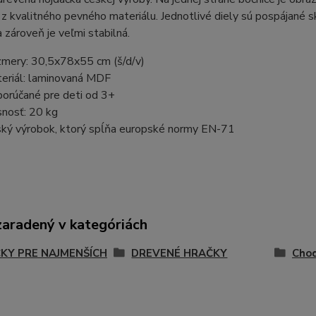
z kvalitného pevného materiálu. Jednotlivé diely sú pospájané
a zároveň je veľmi stabilná.
mery: 30,5x78x55 cm (š/d/v)
eriál: laminovaná MDF
orúčané pre deti od 3+
nosť: 20 kg
ký výrobok, ktorý spĺňa europské normy EN-71
zaradený v kategóriách
KY PRE NAJMENŠÍCH
DREVENÉ HRAČKY
Chod