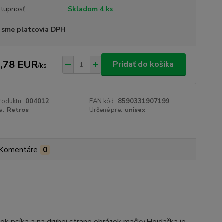
tupnosť
Skladom 4 ks
 sme platcovia DPH
,78 EUR
Pridať do košíka
/
ks
roduktu:
004012
EAN kód:
8590331907199
a:
Retros
Určené pre:
unisex
+
Komentáre
0
zok psíka a na druhej strane obrázok mačky.Hojdačka je