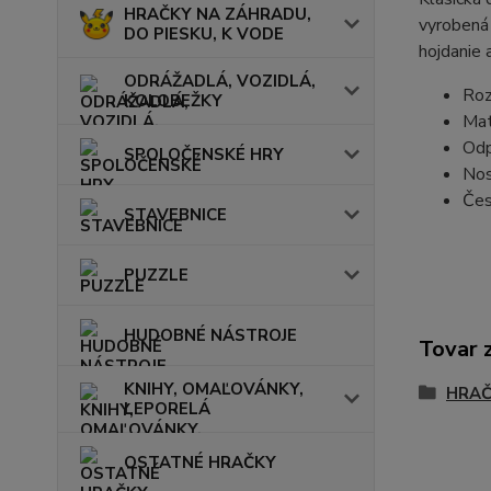
HRAČKY NA ZÁHRADU,
vyrobená 
DO PIESKU, K VODE
hojdanie 
ODRÁŽADLÁ, VOZIDLÁ,
Roz
KOLOBEŽKY
Mat
Odp
SPOLOČENSKÉ HRY
Nos
Čes
STAVEBNICE
PUZZLE
HUDOBNÉ NÁSTROJE
Tovar 
KNIHY, OMAĽOVÁNKY,
HRAČ
LEPORELÁ
OSTATNÉ HRAČKY