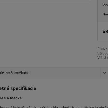
Dos
Nie
69
Číslo p
Výrobc
Vek:
3
etné špecifikácie
tné špecifikácie
pes a mačka
drevená hojdačka českej výroby. Na jednej strane bočnice je obrá