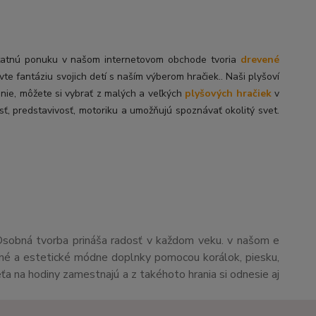
tatnú
ponuku v našom internetovom obchode tvoria
drevené
ivte fantáziu svojich detí s naším výberom hračiek.. Naši plyšoví
enie, môžete si vybrať z malých a veľkých
plyšových hračiek
v
sť, predstavivosť, motoriku a umožňujú spoznávať okolitý svet.
Osobná tvorba prináša radosť v každom veku. v našom e
čné a estetické módne doplnky pomocou korálok, piesku,
eťa na hodiny zamestnajú a z takéhoto hrania si odnesie aj