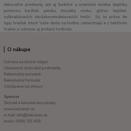
dekoračné predmety, ale aj funkčné a estetické módne doplnky
pomocou korálok, piesku, mozaiky, vosku, glitrov, lepidiel,
vyškrabávacích obrázkov,modelovacích hmôt... Sú to práve tie
typy hračiek, ktoré Vaše dieťa na hodiny zamestnajú a z takéhoto
hrania si odnesie aj pridanú hodnotu.
O nákupe
Ochrana osobných údajov
Všeobecné obchodné podmienky
Reklamačný poriadok
Reklamačný formulár
Odstúpenie od zmluvy
Sponzor
Školské a kancelárske potreby
www.ledvanes.sk
e-mail: info@ledvanes.sk
mobil: 0908 755 958