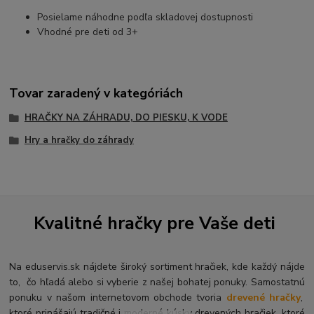
Posielame náhodne podľa skladovej dostupnosti
Vhodné pre deti od 3+
Tovar zaradený v kategóriách
HRAČKY NA ZÁHRADU, DO PIESKU, K VODE
Hry a hračky do záhrady
Kvalitné hračky pre Vaše deti
Na eduservis.sk nájdete široký sortiment hračiek, kde každý nájde
to, čo hľadá alebo si vyberie z našej bohatej ponuky. Samostatnú
ponuku v našom internetovom obchode tvoria
drevené hračky
,
ktoré prinášajú tradičné i moderné kúsky drevených hračiek, ktoré