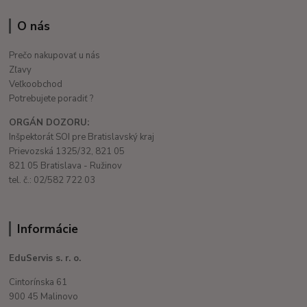
O nás
Prečo nakupovať u nás
Zľavy
Veľkoobchod
Potrebujete poradiť ?
ORGÁN DOZORU:
Inšpektorát SOI pre Bratislavský kraj
Prievozská 1325/32, 821 05
821 05 Bratislava - Ružinov
tel. č.: 02/582 722 03
Informácie
EduServis s. r. o.
Cintorínska 61
900 45 Malinovo