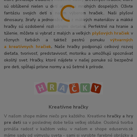
sú obľúbené nielen u detí ale aj u mnohých dospelých. O
živte
fantáziu svojich detí s naším výberom hračiek.. Naši plyšoví
dinosaury, žirafy a jednorožce sú z mäkkých materiálov a mäkké
hračky sú ozdobené rozkošnými detailmi. Perfektné na hranie a
túlenie, môžete si vybrať z malých a veľkých
plyšových hračiek
v
rôznych farbách a taktiež pestrú ponuku
výtvarných
a kreatívnych hračiek
.
Naše hračky podporujú celkový rozvoj
dieťaťa, tvorivosť, predstavivosť, motoriku a umožňujú spoznávať
okolitý svet. Hračky, ktoré nájdete v našej ponuke sú bezpečné
pre deti, spĺňajú prísne normy a sú šetrné k prírode.
Kreatívne hračky
V našom shope máme niečo pre každého. Kreatívne
hračky a hry
pre deti
sa v poslednej dobe tešia veľkej obľube. Osobná tvorba
prináša radosť v každom veku. v našom e shope eduservis.sk
máme sady od výmyslu sveta - sami si vyrobte farebné obrázky a