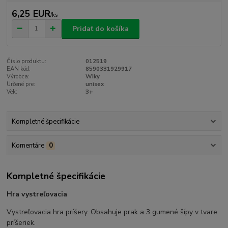
6,25 EUR
/
ks
Pridať do košíka
Číslo produktu:
012519
EAN kód:
8590331929917
Výrobca:
Wiky
Určené pre:
unisex
Vek:
3+
Kompletné špecifikácie
Komentáre
0
Kompletné špecifikácie
Hra vystreľovacia
Vystreľovacia hra príšery. Obsahuje prak a 3 gumené šípy v tvare
príšeriek.