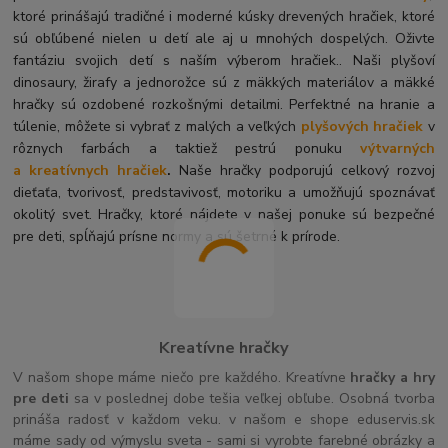
ktoré prinášajú tradičné i moderné kúsky drevených hračiek, ktoré
sú obľúbené nielen u detí ale aj u mnohých dospelých. O
živte
fantáziu svojich detí s naším výberom hračiek.. Naši plyšoví
dinosaury, žirafy a jednorožce sú z mäkkých materiálov a mäkké
hračky sú ozdobené rozkošnými detailmi. Perfektné na hranie a
túlenie, môžete si vybrať z malých a veľkých
plyšových hračiek
v
rôznych farbách a taktiež pestrú ponuku
výtvarných
a kreatívnych hračiek
.
Naše hračky podporujú celkový rozvoj
dieťaťa, tvorivosť, predstavivosť, motoriku a umožňujú spoznávať
okolitý svet. Hračky, ktoré nájdete v našej ponuke sú bezpečné
pre deti, spĺňajú prísne normy a sú šetrné k prírode.
Kreatívne hračky
V našom shope máme niečo pre každého. Kreatívne
hračky a hry
pre deti
sa v poslednej dobe tešia veľkej obľube. Osobná tvorba
prináša radosť v každom veku. v našom e shope eduservis.sk
máme sady od výmyslu sveta - sami si vyrobte farebné obrázky a