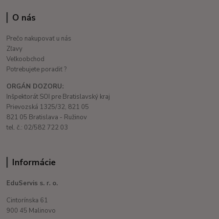
O nás
Prečo nakupovať u nás
Zľavy
Veľkoobchod
Potrebujete poradiť ?
ORGÁN DOZORU:
Inšpektorát SOI pre Bratislavský kraj
Prievozská 1325/32, 821 05
821 05 Bratislava - Ružinov
tel. č.: 02/582 722 03
Informácie
EduServis s. r. o.
Cintorínska 61
900 45 Malinovo