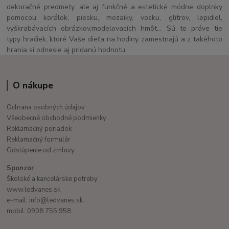
dekoračné predmety, ale aj funkčné a estetické módne doplnky
pomocou korálok, piesku, mozaiky, vosku, glitrov, lepidiel,
vyškrabávacích obrázkov,modelovacích hmôt... Sú to práve tie
typy hračiek, ktoré Vaše dieťa na hodiny zamestnajú a z takéhoto
hrania si odnesie aj pridanú hodnotu.
O nákupe
Ochrana osobných údajov
Všeobecné obchodné podmienky
Reklamačný poriadok
Reklamačný formulár
Odstúpenie od zmluvy
Sponzor
Školské a kancelárske potreby
www.ledvanes.sk
e-mail: info@ledvanes.sk
mobil: 0908 755 958