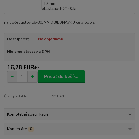
na počet listov 56-80, NA OBJEDNÁVKU
celý popis
Dostupnosť
Na objednávku
Nie sme platcovia DPH
16,28 EUR
/
bal
Pridať do košíka
Číslo produktu:
131.43
Kompletné špecifikácie
Komentáre
0